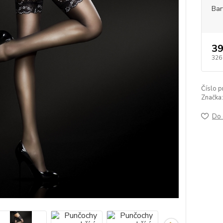
Bar
39
326
Číslo p
Značka:
Do 