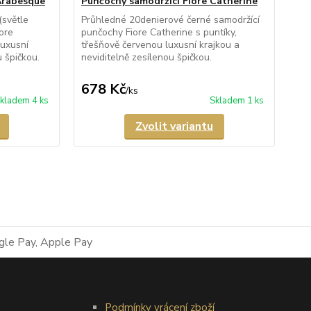
Arabesque
Punčochy samodržící Fiore Catherine
Pu
(světle
Průhledné 20denierové černé samodržící
Pol
ore
punčochy Fiore Catherine s puntíky,
pun
uxusní
třešňově červenou luxusní krajkou a
mel
u špičkou.
neviditelně zesílenou špičkou.
a l
678 Kč
4
/
ks
kladem 4 ks
Skladem 1 ks
Zvolit variantu
Podmínky vrácení zboží