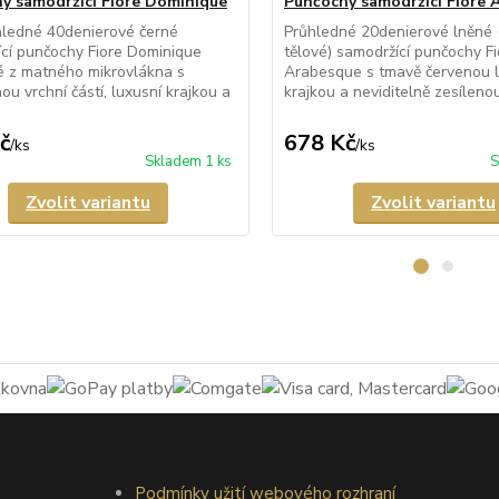
y samodržící Fiore Dominique
Punčochy samodržící Fiore 
hledné 40denierové černé
Průhledné 20denierové lněné 
cí punčochy Fiore Dominique
tělové) samodržící punčochy Fi
é z matného mikrovlákna s
Arabesque s tmavě červenou l
ou vrchní částí, luxusní krajkou a
krajkou a neviditelně zesíleno
č
678 Kč
/
ks
/
ks
Skladem 1 ks
S
Zvolit variantu
Zvolit variantu
Podmínky užití webového rozhraní