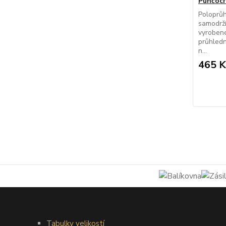
Punčoch
Poloprů
samodrží
vyroben
průhledn
n...
465 K
Tabulky velikostí