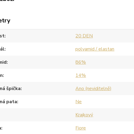
etry
st
20 DEN
ál
polyamid / elastan
mid
86%
an
14%
ná špička
Ano (neviditelně)
ná pata
Ne
Krajkový
a
Fiore