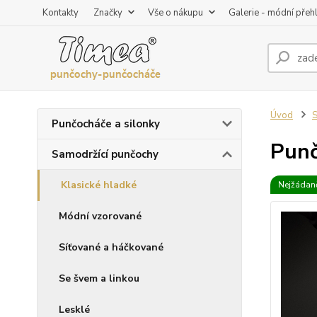
Kontakty
Značky
Vše o nákupu
Galerie - módní přeh
Úvod
S
Punčocháče a silonky
Punč
Samodržící punčochy
Klasické hladké
Nejžádaně
Módní vzorované
Síťované a háčkované
Se švem a linkou
Lesklé