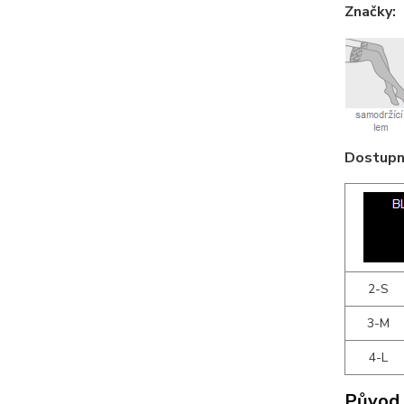
Značky:
Dostupné
2-S
3-M
4-L
Původ 