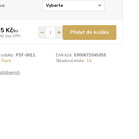
va:
5 Kč
/
ks
Přidat do košíku
 Kč
bez DPH
roduktu:
PSF-0011
EAN kód:
5900672045055
Fiore
Skladové místo:
16
oblíbených