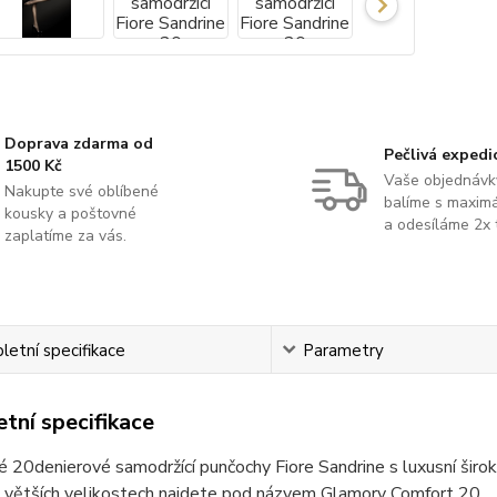
Doprava zdarma od
Pečlivá expedi
1500 Kč
Vaše objednávk
Nakupte své oblíbené
balíme s maximá
kousky a poštovné
a odesíláme 2x 
zaplatíme za vás.
etní specifikace
Parametry
tní specifikace
 20denierové samodržící punčochy Fiore Sandrine s luxusní širok
 větších velikostech najdete pod názvem Glamory Comfort 20.