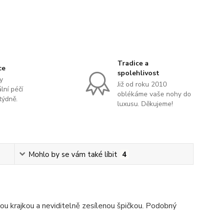
Tradice a
ce
spolehlivost
y
Již od roku 2010
lní péčí
oblékáme vaše nohy do
týdně.
luxusu. Děkujeme!
Mohlo by se vám také líbit
4
ou krajkou a neviditelně zesílenou špičkou. Podobný