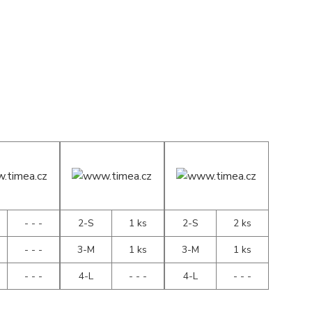
- - -
2-S
1 ks
2-S
2 ks
- - -
3-M
1 ks
3-M
1 ks
- - -
4-L
- - -
4-L
- - -