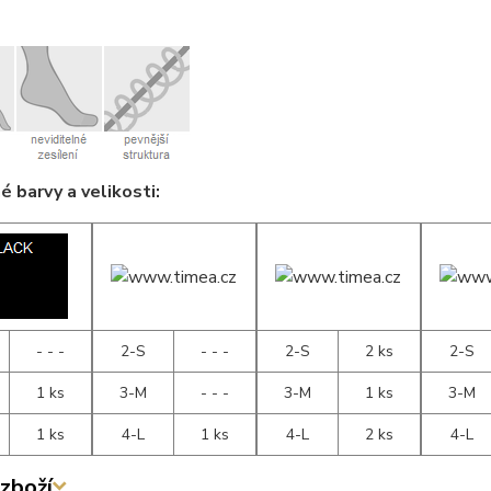
 barvy a velikosti:
- - -
2-S
- - -
2-S
2 ks
2-S
1 ks
3-M
- - -
3-M
1 ks
3-M
1 ks
4-L
1 ks
4-L
2 ks
4-L
zboží