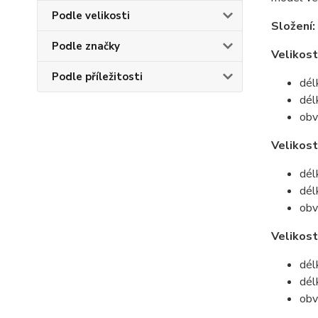
Podle velikosti
Složení:
Podle značky
Velikost
Podle příležitosti
dél
dél
obv
Velikos
dél
dél
obv
Velikost
dél
dél
obv