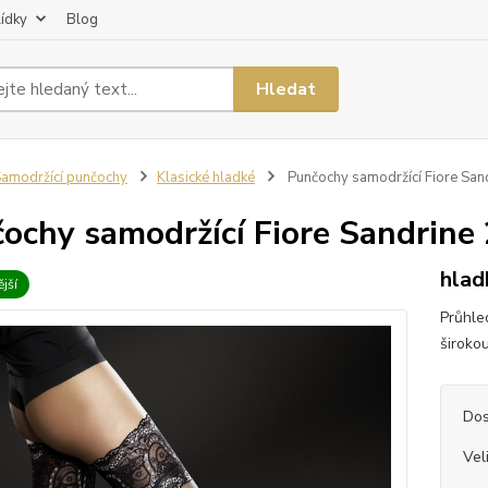
lídky
Blog
Hledat
amodržící punčochy
Klasické hladké
Punčochy samodržící Fiore San
ochy samodržící Fiore Sandrine
hlad
jší
Průhle
široko
Dos
Vel