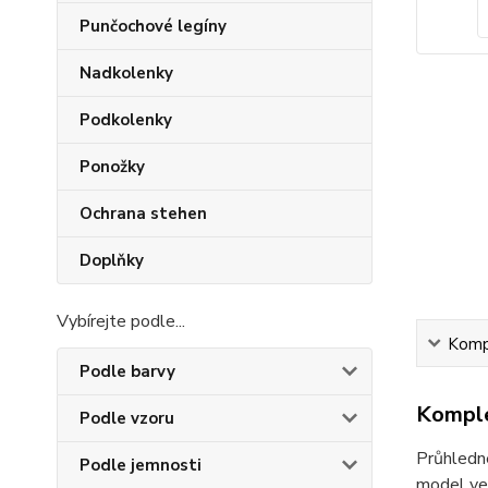
Punčochové legíny
Nadkolenky
Podkolenky
Ponožky
Ochrana stehen
Doplňky
Vybírejte podle...
Kompl
Podle barvy
Komple
Podle vzoru
Průhledné
Podle jemnosti
model ve