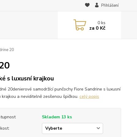
Přihlášení
0
ks
za
0 Kč
drine 20
 20
ké s luxusní krajkou
dné 20denierové samodržící punčochy Fiore Sandrine s luxusní
u krajkou a neviditelně zesílenou špičkou.
celý popis
tupnost
Skladem 13 ks
ikost: