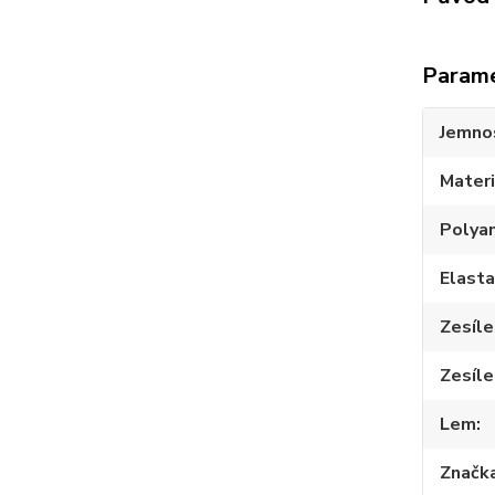
Param
Jemno
Materi
Polya
Elast
Zesíle
Zesíle
Lem
Značk