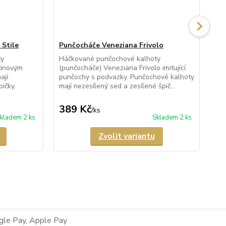
Stile
Punčocháče Veneziana Frivolo
Pu
ty
Háčkované punčochové kalhoty
Pr
tinovým
(punčocháče) Veneziana Frivolo imitující
kal
ají
punčochy s podvazky. Punčochové kalhoty
Fio
ičky.
mají nezesílený sed a zesílené špič...
kal
389 Kč
3
/
ks
kladem 2 ks
Skladem 2 ks
Zvolit variantu