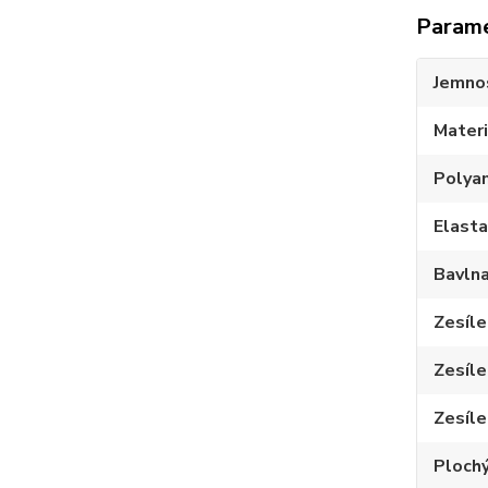
Param
Jemno
Materi
Polya
Elast
Bavln
Zesíle
Zesíle
Zesíle
Plochý