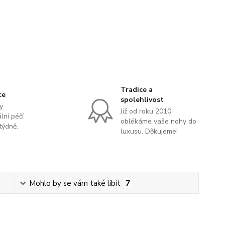
Tradice a
ce
spolehlivost
y
Již od roku 2010
lní péčí
oblékáme vaše nohy do
týdně.
luxusu. Děkujeme!
Mohlo by se vám také líbit
7