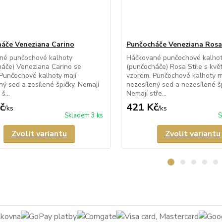
áče Veneziana Carino
Punčocháče Veneziana Rosa 
né punčochové kalhoty
Háčkované punčochové kalho
áče) Veneziana Carino se
(punčocháče) Rosa Stile s kvě
Punčochové kalhoty mají
vzorem. Punčochové kalhoty m
ný sed a zesílené špičky. Nemají
nezesílený sed a nezesílené šp
š...
Nemají stře...
č
421 Kč
/
ks
/
ks
Skladem 3 ks
S
Zvolit variantu
Zvolit variantu