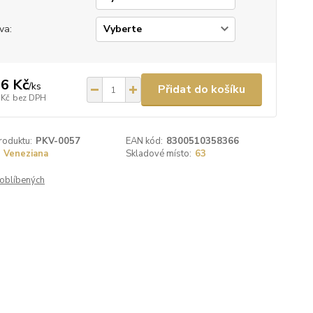
va:
6 Kč
/
ks
Přidat do košíku
 Kč
bez DPH
roduktu:
PKV-0057
EAN kód:
8300510358366
Veneziana
Skladové místo:
63
oblíbených