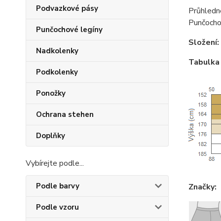
Podvazkové pásy
Průhledné
Punčochov
Punčochové legíny
Složení:
Nadkolenky
Tabulka 
Podkolenky
Ponožky
Ochrana stehen
Doplňky
Vybírejte podle...
Podle barvy
Značky:
Podle vzoru