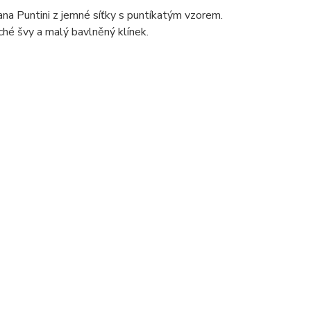
na Puntini z jemné síťky s puntíkatým vzorem.
ché švy a malý bavlněný klínek.