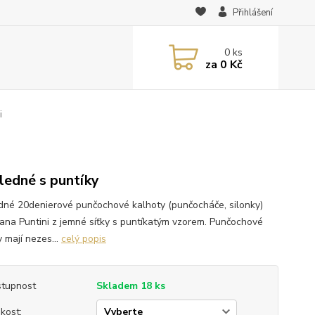
Přihlášení
0
ks
za
0 Kč
i
ledné s puntíky
dné 20denierové punčochové kalhoty (punčocháče, silonky)
ana Puntini z jemné síťky s puntíkatým vzorem. Punčochové
 mají nezes...
celý popis
tupnost
Skladem 18 ks
ikost: