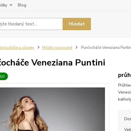
lídky
Blog
Hledat
unčocháče a silonky
Módní vzorované
Punčocháče Veneziana Puntin
ocháče Veneziana Puntini
průh
jší
Průhle
Venezi
kalhoty
Dos
Vel