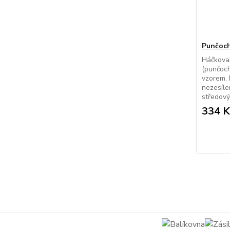
Punčoch
Háčkova
(punčoch
vzorem. 
nezesíle
středový 
334 K