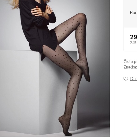
Bar
29
245
Číslo p
Značka:
Do 