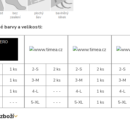
 barvy a velikosti:
1 ks
2-S
2 ks
2-S
2 ks
2-S
1 ks
3-M
2 ks
3-M
1 ks
3-M
1 ks
4-L
- - -
4-L
1 ks
4-L
- - -
5-XL
- - -
5-XL
1 ks
5-XL
zboží