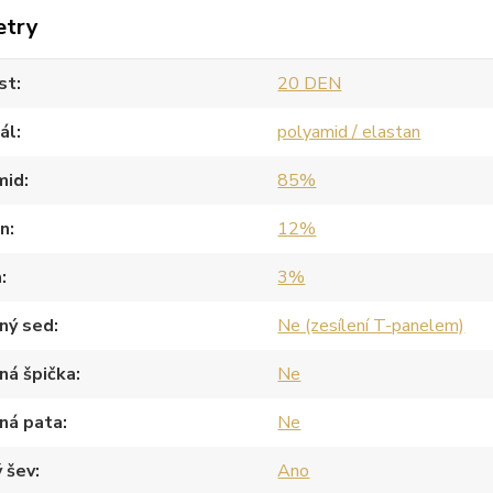
etry
st
20 DEN
ál
polyamid / elastan
mid
85%
an
12%
a
3%
ný sed
Ne (zesílení T-panelem)
ná špička
Ne
ná pata
Ne
 šev
Ano