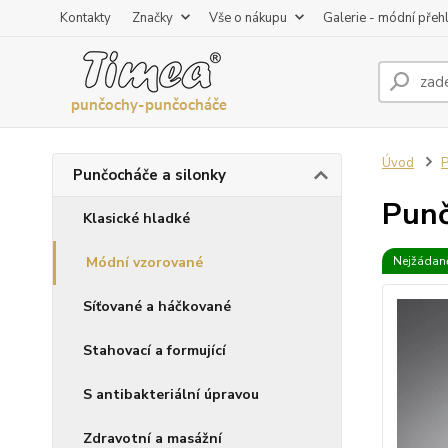
Kontakty
Značky
Vše o nákupu
Galerie - módní přeh
Úvod
P
Punčocháče a silonky
Punč
Klasické hladké
Módní vzorované
Nejžádaně
Síťované a háčkované
Stahovací a formující
S antibakteriální úpravou
Zdravotní a masážní