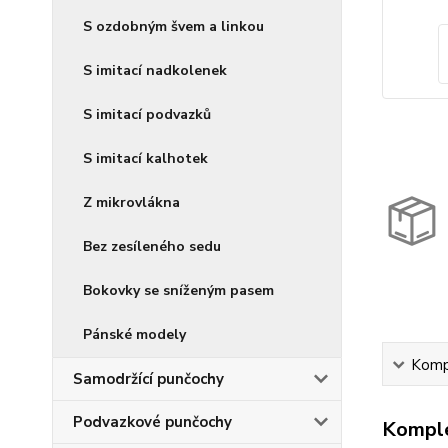
S ozdobným švem a linkou
S imitací nadkolenek
S imitací podvazků
S imitací kalhotek
Z mikrovlákna
Bez zesíleného sedu
Bokovky se sníženým pasem
Pánské modely
Kompl
Samodržící punčochy
Podvazkové punčochy
Komple