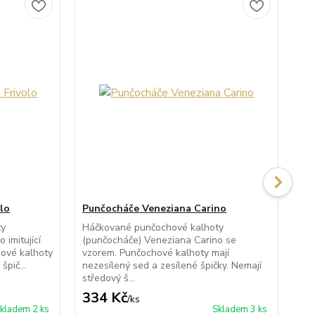
lo
Punčocháče Veneziana Carino
Pu
ty
Háčkované punčochové kalhoty
Po
 imitující
(punčocháče) Veneziana Carino se
kal
ové kalhoty
vzorem. Punčochové kalhoty mají
Rox
špič...
nezesílený sed a zesílené špičky. Nemají
kal
středový š...
334 Kč
2
/
ks
kladem 2 ks
Skladem 3 ks