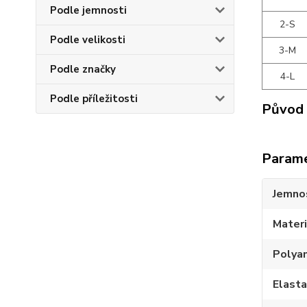
Podle jemnosti
2-S
Podle velikosti
3-M
Podle značky
4-L
Podle příležitosti
Původ 
Param
Jemno
Materi
Polya
Elast