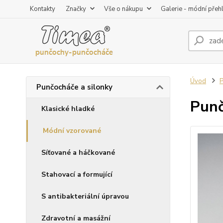
Kontakty
Značky
Vše o nákupu
Galerie - módní přeh
Úvod
P
Punčocháče a silonky
Punč
Klasické hladké
Módní vzorované
Síťované a háčkované
Stahovací a formující
S antibakteriální úpravou
Zdravotní a masážní