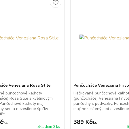
áče Veneziana Rosa Stile
Punčocháče Veneziana Frivo
né punčochové kalhoty
Háčkované punčochové kalho
áče) Rosa Stile s květinovým
(punčocháče) Veneziana Frivolo
Punčochové kalhoty mají
punčochy s podvazky. Punčoch
ný sed a nezesílené špičky.
mají nezesílený sed a zesílené 
ře...
č
389 Kč
/
ks
/
ks
Skladem 2 ks
S