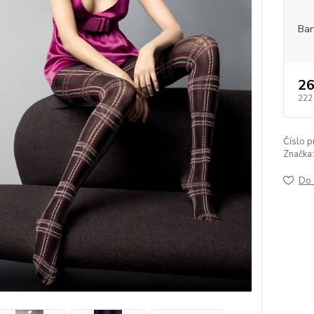
Bar
26
222
Číslo p
Značka:
Do 