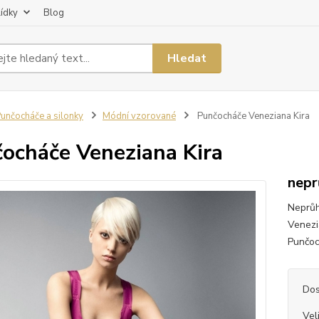
lídky
Blog
Hledat
unčocháče a silonky
Módní vzorované
Punčocháče Veneziana Kira
ocháče Veneziana Kira
nepr
Neprůh
Venezi
Punčoc
Dos
Vel