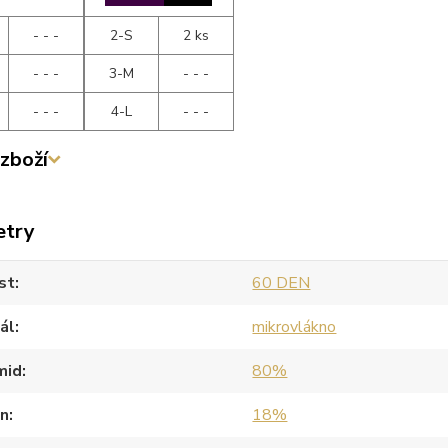
- - -
2-S
2 ks
- - -
3-M
- - -
- - -
4-L
- - -
zboží
etry
st
60 DEN
ál
mikrovlákno
mid
80%
an
18%