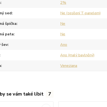
a
2%
ný sed
Ne (zesílení T-panelem)
ná špička
Ne
ná pata
Ne
 šev
Ano
Ano (malý bavlněný)
a
Veneziana
by se vám také líbit
7