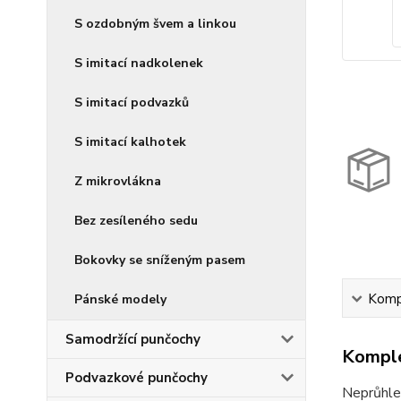
S ozdobným švem a linkou
S imitací nadkolenek
S imitací podvazků
S imitací kalhotek
Z mikrovlákna
Bez zesíleného sedu
Bokovky se sníženým pasem
Kompl
Pánské modely
Samodržící punčochy
Komple
Podvazkové punčochy
Neprůhle