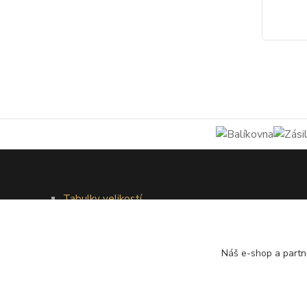
Tabulky velikostí
Doprava a platba
Věrnostní systém
Galerie - módní přehlídky
Náš e-shop a partn