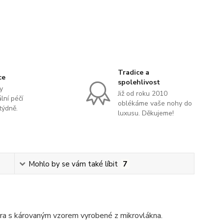
Tradice a
ce
spolehlivost
y
Již od roku 2010
lní péčí
oblékáme vaše nohy do
týdně.
luxusu. Děkujeme!
Mohlo by se vám také líbit
7
ra s károvaným vzorem vyrobené z mikrovlákna.