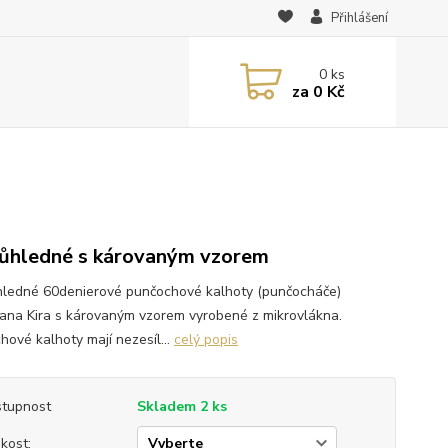
Přihlášení
0
ks
za
0 Kč
ůhledné s károvaným vzorem
ledné 60denierové punčochové kalhoty (punčocháče)
ana Kira s károvaným vzorem vyrobené z mikrovlákna.
hové kalhoty mají nezesíl...
celý popis
tupnost
Skladem 2 ks
ikost: