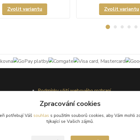
Zvolit variantu
Zvolit variantu
Podmínky užití webového rozhraní
Obchodní podmínky
Zpracování cookies
Ochrana osobních údajů
Kontakty
eři potřebují Váš
souhlas
s použitím souborů cookies, aby Vám mohli z
týkající se Vašich zájmů.