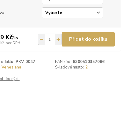
va:
9 Kč
/
ks
Přidat do košíku
 Kč
bez DPH
roduktu:
PKV-0047
EAN kód:
8300510357086
Veneziana
Skladové místo:
2
oblíbených