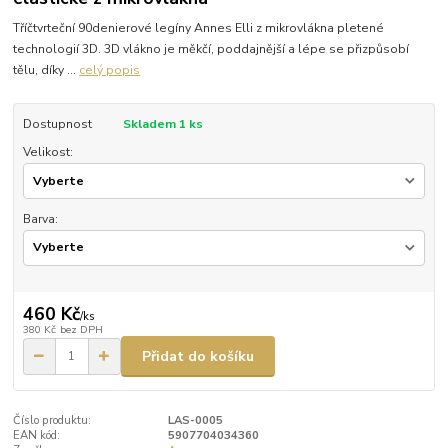
Tříčtvrteční 90denierové legíny Annes Elli z mikrovlákna pletené
technologií 3D. 3D vlákno je měkčí, poddajnější a lépe se přizpůsobí
tělu, díky ...
celý popis
Dostupnost
Skladem 1 ks
Velikost:
Barva:
460 Kč
/
ks
380 Kč
bez DPH
Přidat do košíku
Číslo produktu:
LAS-0005
EAN kód:
5907704034360