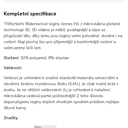
Kompletní specifikace
Tříčtvrteční 90denierové legíny Annes Elli z mikrovlákna pletené
technologií 3D. 3D vlákno je měkčí, poddajnější a lépe se
přizpůsobí tělu, díky tomu jsou legíny velmi pohodlné, vhodné i na
cvičení. Mají plochý šev pro příjemnější a komfortnější nošení a
velmi jemný širší lem.
Složení:
92% polyamid, 8% elastan
Velikosti:
Velikost je vzhledem k značné elasticitě materiálu univerzální a
obsáhne širokou rozměrovou škálu (S,M,L). Je však nutné brát v
úvahu, že ve větších velikostech (L) je vzhledem k natažení
mikrovlákna sedová partie průhlednější! Z toho důvodu
doporučujeme legíny doplnit vhodným spodním prádlem nejlépe
tělové barvy.
Značky: