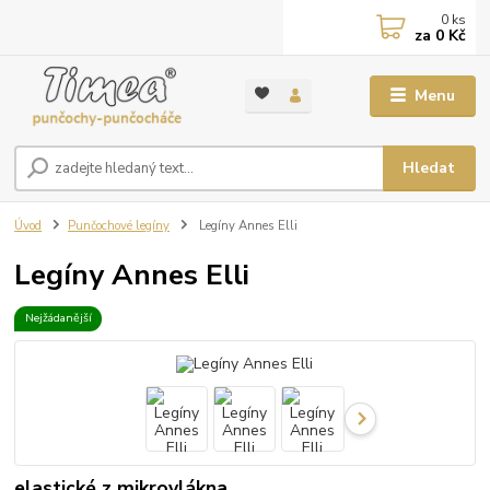
0
ks
za
0 Kč
Menu
Hledat
Úvod
Punčochové legíny
Legíny Annes Elli
Legíny Annes Elli
Nejžádanější
elastické z mikrovlákna