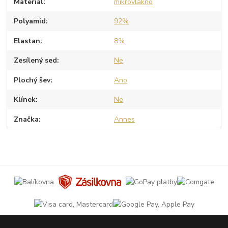
Materiál
mikrovlákno
Polyamid
92%
Elastan
8%
Zesílený sed
Ne
Plochý šev
Ano
Klínek
Ne
Značka
Annes