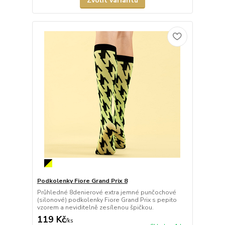
Zvolit variantu
Podkolenky Fiore Grand Prix 8
Průhledné 8denierové extra jemné punčochové
(silonové) podkolenky Fiore Grand Prix s pepito
vzorem a neviditelně zesílenou špičkou.
119 Kč
/
ks