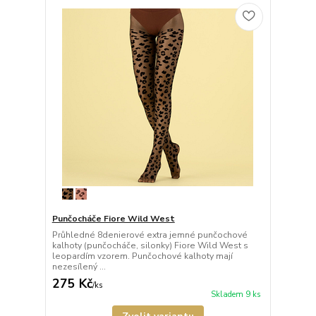
Punčocháče Fiore Wild West
Průhledné 8denierové extra jemné punčochové
kalhoty (punčocháče, silonky) Fiore Wild West s
leopardím vzorem. Punčochové kalhoty mají
nezesílený ...
275 Kč
/
ks
Skladem 9 ks