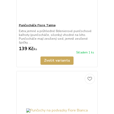
Punčocháče Fiore Taima
Extra jemné a průhledné 8denierové punčochové
kalhoty (punčocháče, silonky) vhodné na léto.
Punčocháče mají zesílený sed, jemně zesílené
špičky, ...
139 Kč
/
ks
Skladem 1 ks
Zvolit variantu