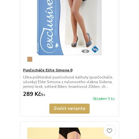
Punčocháče Elite Simona 8
Ultra průhledné punčochové kalhoty (punčocháče,
silonky) Elite Simona z nylonového vlákna Sideria,
jemný lesk, vzhled 8den, trvanlivost 20den, ch...
289 Kč
/
ks
Skladem 5 ks
Zvolit variantu