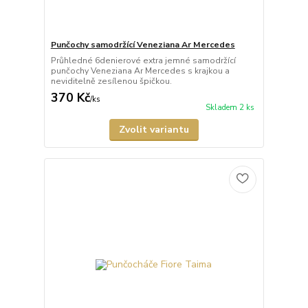
Punčochy samodržící Veneziana Ar Mercedes
Průhledné 6denierové extra jemné samodržící
punčochy Veneziana Ar Mercedes s krajkou a
neviditelně zesílenou špičkou.
370 Kč
/
ks
Skladem 2 ks
Zvolit variantu