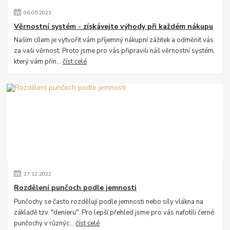
06
.
05
.
2023
Věrnostní systém - získávejte výhody při každém nákupu
Naším cílem je vytvořit vám příjemný nákupní zážitek a odměnit vás
za vaši věrnost. Proto jsme pro vás připravili náš věrnostní systém,
který vám přin...
číst celé
27
.
12
.
2022
Rozdělení punčoch podle jemnosti
Punčochy se často rozdělují podle jemnosti nebo síly vlákna na
základě tzv. "denieru". Pro lepší přehled jsme pro vás nafotili černé
punčochy v různýc...
číst celé