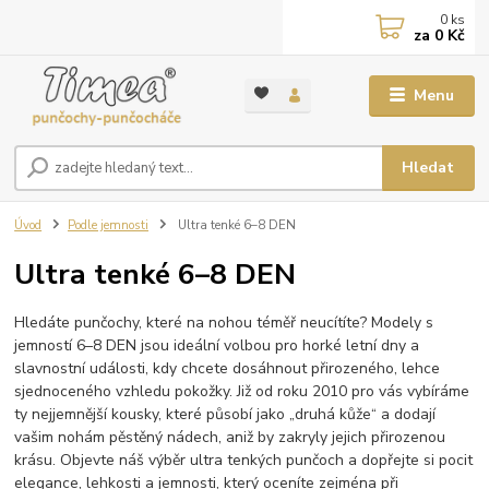
0
ks
za
0 Kč
Menu
Hledat
Úvod
Podle jemnosti
Ultra tenké 6–8 DEN
Ultra tenké 6–8 DEN
Hledáte punčochy, které na nohou téměř neucítíte? Modely s
jemností 6–8 DEN jsou ideální volbou pro horké letní dny a
slavnostní události, kdy chcete dosáhnout přirozeného, lehce
sjednoceného vzhledu pokožky. Již od roku 2010 pro vás vybíráme
ty nejjemnější kousky, které působí jako „druhá kůže“ a dodají
vašim nohám pěstěný nádech, aniž by zakryly jejich přirozenou
krásu. Objevte náš výběr ultra tenkých punčoch a dopřejte si pocit
elegance, lehkosti a jemnosti, který oceníte zejména při