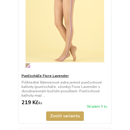
Punčocháče Fiore Lavender
Průhledné 8denierové extra jemné punčochové
kalhoty (punčocháče, silonky) Fiore Lavender s
dvoubarevným bočním proužkem. Punčochové
kalhoty mají ...
219 Kč
/
ks
Skladem 5 ks
Zvolit variantu