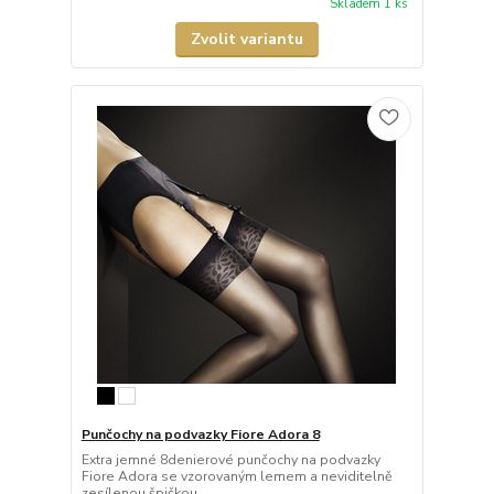
Skladem 1 ks
Zvolit variantu
Punčochy na podvazky Fiore Adora 8
Extra jemné 8denierové punčochy na podvazky
Fiore Adora se vzorovaným lemem a neviditelně
zesílenou špičkou.