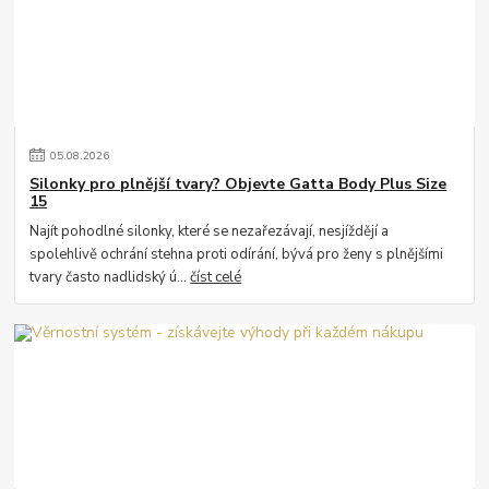
05
.
08
.
2026
Silonky pro plnější tvary? Objevte Gatta Body Plus Size
15
Najít pohodlné silonky, které se nezařezávají, nesjíždějí a
spolehlivě ochrání stehna proti odírání, bývá pro ženy s plnějšími
tvary často nadlidský ú...
číst celé