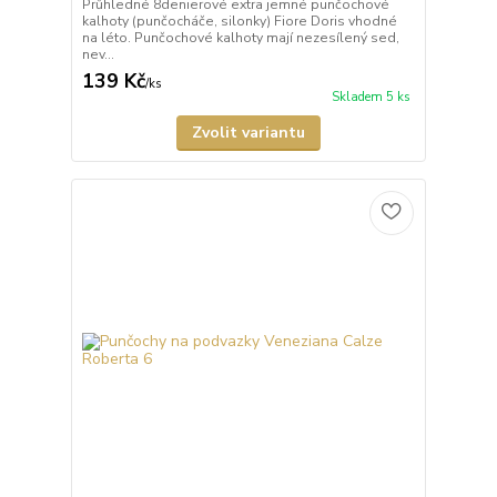
Průhledné 8denierové extra jemné punčochové
kalhoty (punčocháče, silonky) Fiore Doris vhodné
na léto. Punčochové kalhoty mají nezesílený sed,
nev...
139 Kč
/
ks
Skladem 5 ks
Zvolit variantu