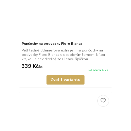
Punčochy na podvazky Fiore Bianca
Průhledné 8denierové extra jemné punčochy na
podvazky Fiore Bianca s ozdobným lemem, bílou
krajkou a neviditelně zesílenou špičkou.
339 Kč
/
ks
Skladem 4 ks
Zvolit variantu