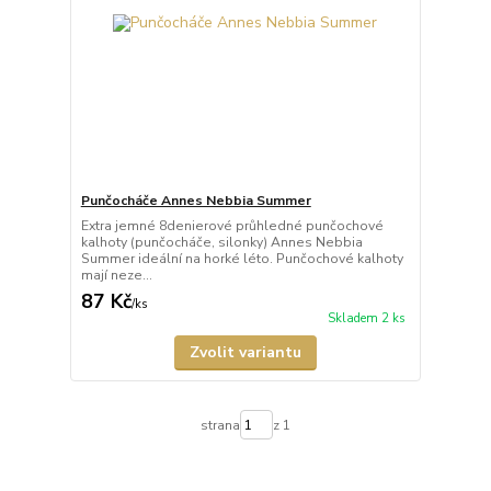
Punčocháče Annes Nebbia Summer
Extra jemné 8denierové průhledné punčochové
kalhoty (punčocháče, silonky) Annes Nebbia
Summer ideální na horké léto. Punčochové kalhoty
mají neze...
87 Kč
/
ks
Skladem 2 ks
Zvolit variantu
strana
z 1