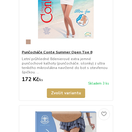
Punčocháče Conte Summer Open Toe 8
Letní průhledné 8denierové extra jemné
punčochové kalhoty (punčocháče, silonky) z ultra
tenkého mikrovlákna navržené do bot s otevřenou
špičkou. ...
172 Kč
/
ks
Skladem 3 ks
Zvolit variantu