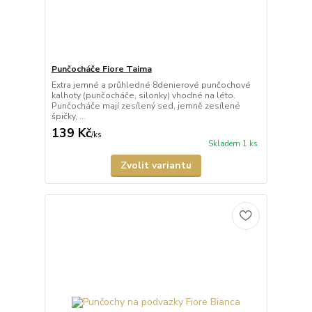
Punčocháče Fiore Taima
Extra jemné a průhledné 8denierové punčochové
kalhoty (punčocháče, silonky) vhodné na léto.
Punčocháče mají zesílený sed, jemně zesílené
špičky, ...
139 Kč
/
ks
Skladem 1 ks
Zvolit variantu