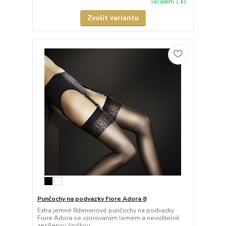
Skladem 1 ks
Zvolit variantu
Punčochy na podvazky Fiore Adora 8
Extra jemné 8denierové punčochy na podvazky
Fiore Adora se vzorovaným lemem a neviditelně
zesílenou špičkou.