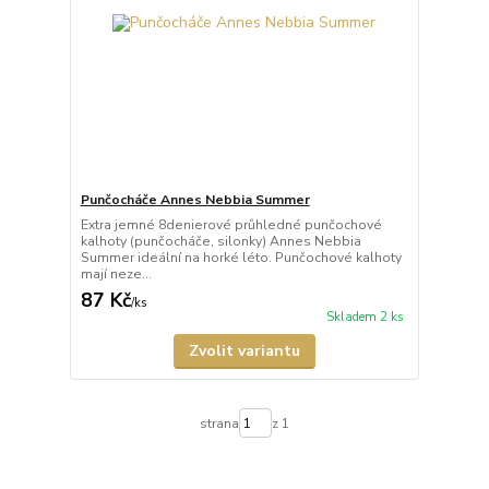
Punčocháče Annes Nebbia Summer
Extra jemné 8denierové průhledné punčochové
kalhoty (punčocháče, silonky) Annes Nebbia
Summer ideální na horké léto. Punčochové kalhoty
mají neze...
87 Kč
/
ks
Skladem 2 ks
Zvolit variantu
strana
z 1