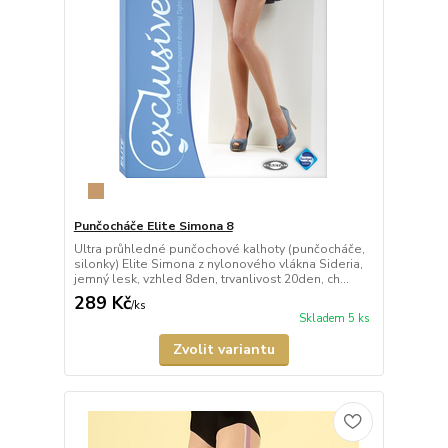
Punčocháče Elite Simona 8
Ultra průhledné punčochové kalhoty (punčocháče,
silonky) Elite Simona z nylonového vlákna Sideria,
jemný lesk, vzhled 8den, trvanlivost 20den, ch...
289 Kč
/
ks
Skladem 5 ks
Zvolit variantu