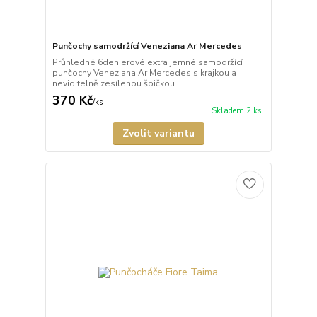
Punčochy samodržící Veneziana Ar Mercedes
Průhledné 6denierové extra jemné samodržící
punčochy Veneziana Ar Mercedes s krajkou a
neviditelně zesílenou špičkou.
370 Kč
/
ks
Skladem 2 ks
Zvolit variantu