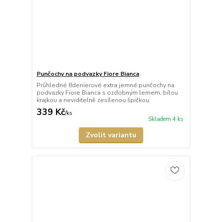
Punčochy na podvazky Fiore Bianca
Průhledné 8denierové extra jemné punčochy na
podvazky Fiore Bianca s ozdobným lemem, bílou
krajkou a neviditelně zesílenou špičkou.
339 Kč
/
ks
Skladem 4 ks
Zvolit variantu