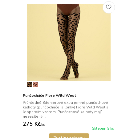
Punčocháče Fiore Wild West
Průhledné 8denierové extra jemné punčochové
kalhoty (punčocháče, silonky) Fiore Wild West s
leopardím vzorem. Punčochové kalhoty mají
nezesílený ...
275 Kč
/
ks
Skladem 9 ks