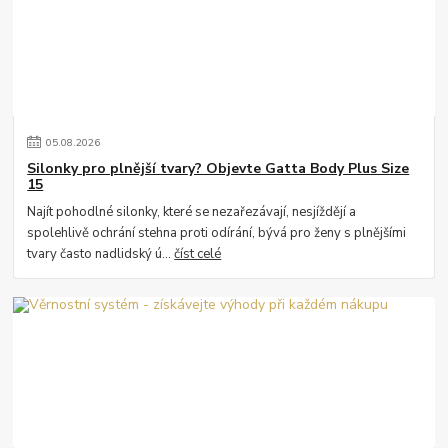
05
.
08
.
2026
Silonky pro plnější tvary? Objevte Gatta Body Plus Size
15
Najít pohodlné silonky, které se nezařezávají, nesjíždějí a
spolehlivě ochrání stehna proti odírání, bývá pro ženy s plnějšími
tvary často nadlidský ú...
číst celé