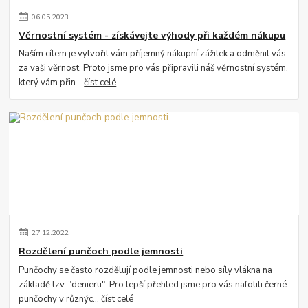
06
.
05
.
2023
Věrnostní systém - získávejte výhody při každém nákupu
Naším cílem je vytvořit vám příjemný nákupní zážitek a odměnit vás
za vaši věrnost. Proto jsme pro vás připravili náš věrnostní systém,
který vám přin...
číst celé
27
.
12
.
2022
Rozdělení punčoch podle jemnosti
Punčochy se často rozdělují podle jemnosti nebo síly vlákna na
základě tzv. "denieru". Pro lepší přehled jsme pro vás nafotili černé
punčochy v různýc...
číst celé