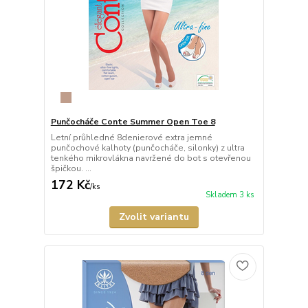
Punčocháče Conte Summer Open Toe 8
Letní průhledné 8denierové extra jemné
punčochové kalhoty (punčocháče, silonky) z ultra
tenkého mikrovlákna navržené do bot s otevřenou
špičkou. ...
172 Kč
/
ks
Skladem 3 ks
Zvolit variantu