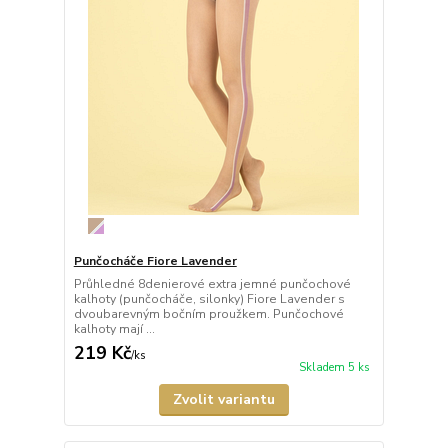
Punčocháče Fiore Lavender
Průhledné 8denierové extra jemné punčochové
kalhoty (punčocháče, silonky) Fiore Lavender s
dvoubarevným bočním proužkem. Punčochové
kalhoty mají ...
219 Kč
/
ks
Skladem 5 ks
Zvolit variantu