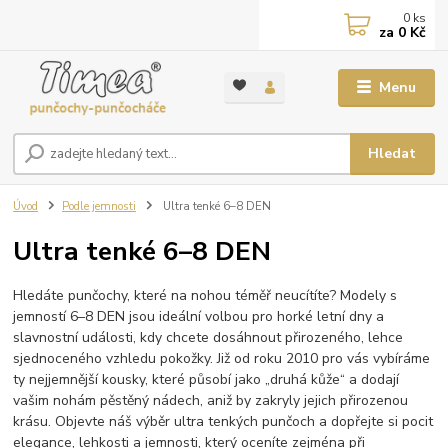
0
ks
za
0 Kč
Menu
Hledat
Úvod
Podle jemnosti
Ultra tenké 6–8 DEN
Ultra tenké 6–8 DEN
Hledáte punčochy, které na nohou téměř neucítíte? Modely s
jemností 6–8 DEN jsou ideální volbou pro horké letní dny a
slavnostní události, kdy chcete dosáhnout přirozeného, lehce
sjednoceného vzhledu pokožky. Již od roku 2010 pro vás vybíráme
ty nejjemnější kousky, které působí jako „druhá kůže“ a dodají
vašim nohám pěstěný nádech, aniž by zakryly jejich přirozenou
krásu. Objevte náš výběr ultra tenkých punčoch a dopřejte si pocit
elegance, lehkosti a jemnosti, který oceníte zejména při