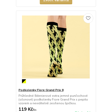
Zvolit variantu
Podkolenky Fiore Grand Prix 8
Průhledné 8denierové extra jemné punčochové
(silonové) podkolenky Fiore Grand Prix s pepito
vzorem a neviditelně zesílenou špičkou.
119 Kč
/
ks