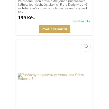
Průhledné 8denierové extra jemné punčochové
kalhoty (punčocháče, silonky) Fiore Doris vhodné
na léto. Punčochové kalhoty mají nezesílený sed,
nev...
139 Kč
/
ks
Skladem 5 ks
Zvolit variantu