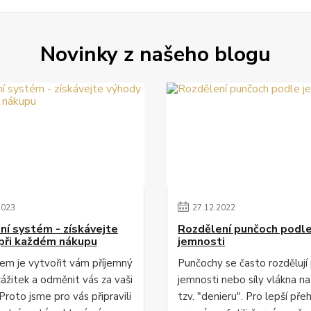
Novinky z našeho blogu
2023
27
.
12
.
2022
ní systém - získávejte
Rozdělení punčoch podl
při každém nákupu
jemnosti
lem je vytvořit vám příjemný
Punčochy se často rozdělují
zážitek a odměnit vás za vaši
jemnosti nebo síly vlákna na
Proto jsme pro vás připravili
tzv. "denieru". Pro lepší pře