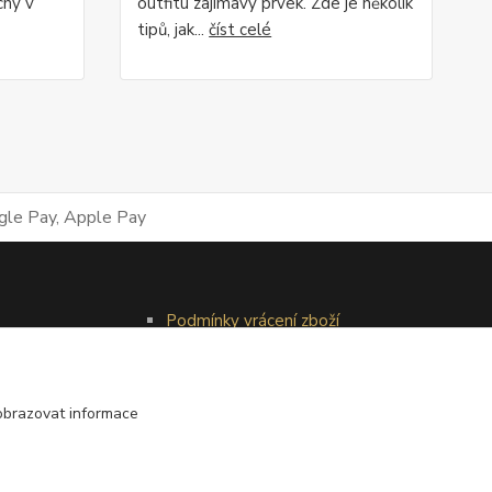
chy v
outfitu zajímavý prvek. Zde je několik
tipů, jak...
číst celé
Podmínky vrácení zboží
Reklamační řád
obrazovat informace