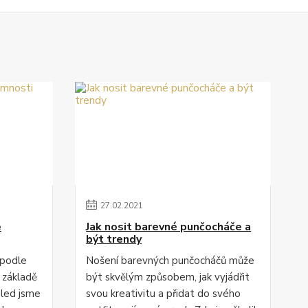
27
.
02
.
2021
e
Jak nosit barevné punčocháče a
být trendy
 podle
Nošení barevných punčocháčů může
 základě
být skvělým způsobem, jak vyjádřit
hled jsme
svou kreativitu a přidat do svého