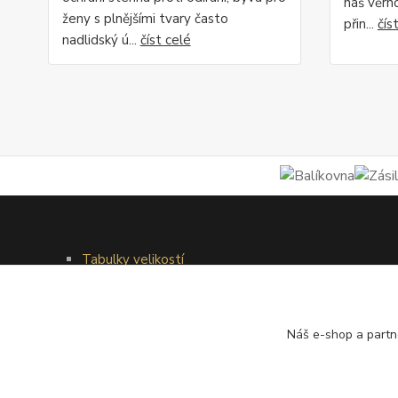
náš věrn
ženy s plnějšími tvary často
přin...
čís
nadlidský ú...
číst celé
Tabulky velikostí
Doprava a platba
Věrnostní systém
Galerie - módní přehlídky
Náš e-shop a partn