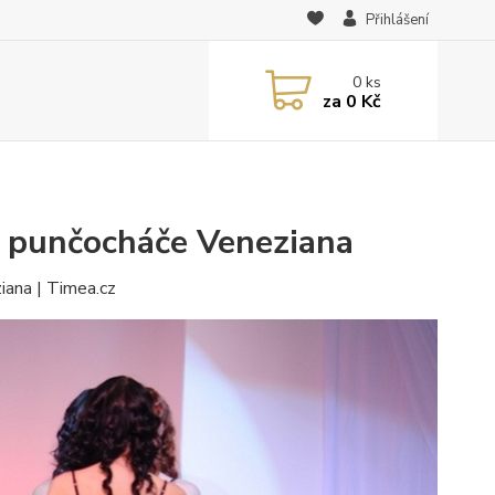
Přihlášení
0
ks
za
0 Kč
a punčocháče Veneziana