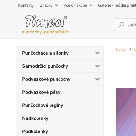
Kontakty
Značky
Vše o nákupu
Galerie - módní přeh
Úvod
G
Punčocháče a silonky
Samodržící punčochy
Podvazkové punčochy
Podvazkové pásy
Punčochové legíny
Nadkolenky
Podkolenky