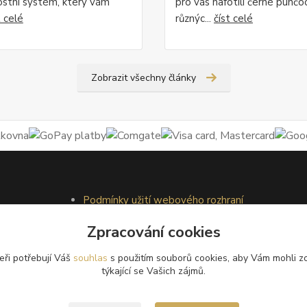
ostní systém, který vám
pro vás nafotili černé punčo
t celé
různýc...
číst celé
Zobrazit všechny články
Podmínky užití webového rozhraní
Obchodní podmínky
Zpracování cookies
Ochrana osobních údajů
Kontakty
eři potřebují Váš
souhlas
s použitím souborů cookies, aby Vám mohli z
týkající se Vašich zájmů.