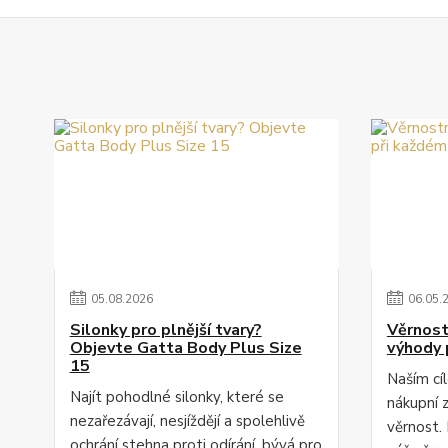
05
.
08
.
2026
06
.
05
.
Silonky pro plnější tvary?
Věrnost
Objevte Gatta Body Plus Size
výhody 
15
Naším cí
Najít pohodlné silonky, které se
nákupní 
nezařezávají, nesjíždějí a spolehlivě
věrnost. 
ochrání stehna proti odírání, bývá pro