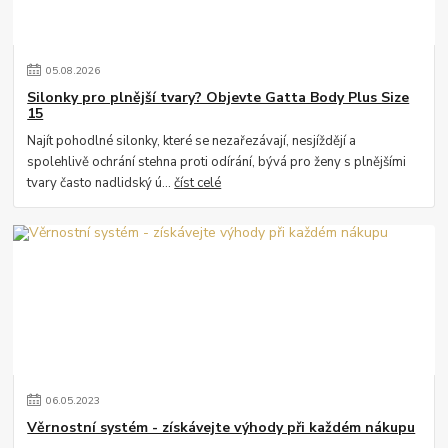
05
.
08
.
2026
Silonky pro plnější tvary? Objevte Gatta Body Plus Size
15
Najít pohodlné silonky, které se nezařezávají, nesjíždějí a
spolehlivě ochrání stehna proti odírání, bývá pro ženy s plnějšími
tvary často nadlidský ú...
číst celé
06
.
05
.
2023
Věrnostní systém - získávejte výhody při každém nákupu