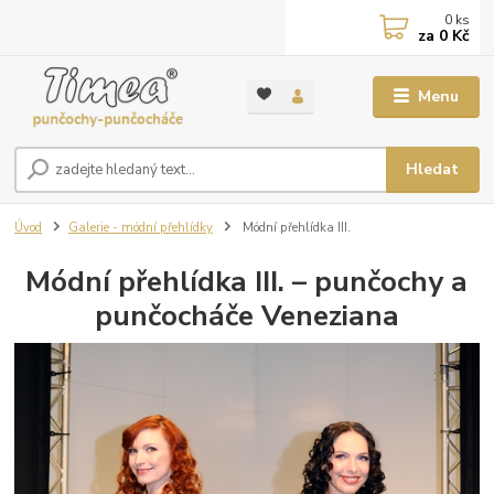
0
ks
za
0 Kč
Menu
Hledat
Úvod
Galerie - módní přehlídky
Módní přehlídka III.
Módní přehlídka III. – punčochy a
punčocháče Veneziana