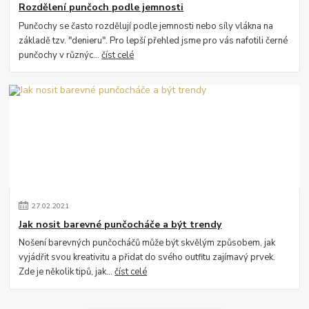
Rozdělení punčoch podle jemnosti
Punčochy se často rozdělují podle jemnosti nebo síly vlákna na
základě tzv. "denieru". Pro lepší přehled jsme pro vás nafotili černé
punčochy v různýc...
číst celé
27
.
02
.
2021
Jak nosit barevné punčocháče a být trendy
Nošení barevných punčocháčů může být skvělým způsobem, jak
vyjádřit svou kreativitu a přidat do svého outfitu zajímavý prvek.
Zde je několik tipů, jak...
číst celé