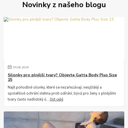
Novinky z našeho blogu
05
.
08
.
2026
Silonky pro plnější tvary? Objevte Gatta Body Plus Size
15
Najít pohodlné silonky, které se nezařezávají, nesjíždějí a
spolehlivě ochrání stehna proti odírání, bývá pro ženy s plnějšími
tvary často nadlidský ú...
číst celé