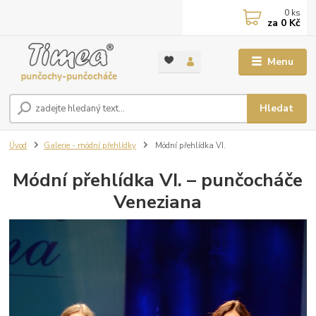
0
ks
za
0 Kč
Menu
Hledat
Úvod
Galerie - módní přehlídky
Módní přehlídka VI.
Módní přehlídka VI. – punčocháče
Veneziana