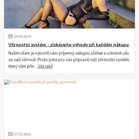
06
.
05
.
2023
Věrnostní systém - získávejte výhody při každém nákupu
Naším cílem je vytvořit vám příjemný nákupní zážitek a odměnit vás
za vaši věrnost. Proto jsme pro vás připravili náš věrnostní systém,
který vám přin...
číst celé
27
.
12
.
2022