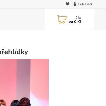
Přihlášení
0
ks
za
0 Kč
přehlídky