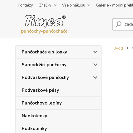
Kontakty
Značky
Vše o nákupu
Galerie - módní přeh
Úvod
G
Punčocháče a silonky
Samodržící punčochy
Podvazkové punčochy
Podvazkové pásy
Punčochové legíny
Nadkolenky
Podkolenky