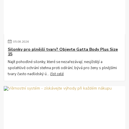
05
.
08
.
2026
Silonky pro plnější tvary? Objevte Gatta Body Plus Size
15
Najít pohodlné silonky, které se nezařezávají, nesjíždějí a
spolehlivě ochrání stehna proti odírání, bývá pro ženy s plnějšími
tvary často nadlidský ú...
číst celé