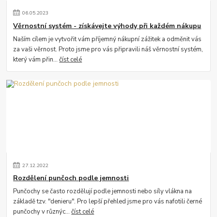
06
.
05
.
2023
Věrnostní systém - získávejte výhody při každém nákupu
Naším cílem je vytvořit vám příjemný nákupní zážitek a odměnit vás
za vaši věrnost. Proto jsme pro vás připravili náš věrnostní systém,
který vám přin...
číst celé
27
.
12
.
2022
Rozdělení punčoch podle jemnosti
Punčochy se často rozdělují podle jemnosti nebo síly vlákna na
základě tzv. "denieru". Pro lepší přehled jsme pro vás nafotili černé
punčochy v různýc...
číst celé