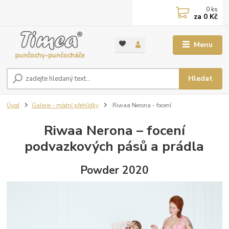
0
ks
za
0 Kč
Menu
Hledat
Úvod
Galerie - módní přehlídky
Riwaa Nerona - focení
Riwaa Nerona – focení
podvazkových pásů a prádla
Powder 2020