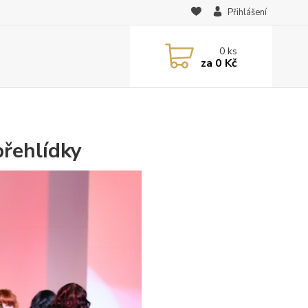
Přihlášení
0
ks
za
0 Kč
přehlídky