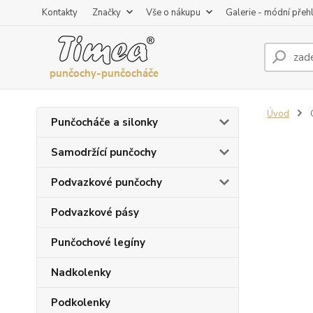
Kontakty
Značky
Vše o nákupu
Galerie - módní přeh
Úvod
G
Punčocháče a silonky
Samodržící punčochy
Podvazkové punčochy
Podvazkové pásy
Punčochové legíny
Nadkolenky
Podkolenky