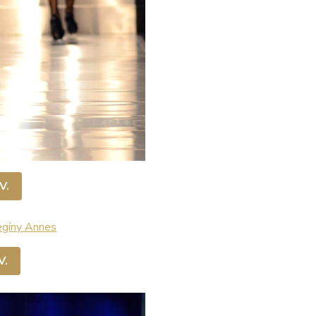
V.
V.