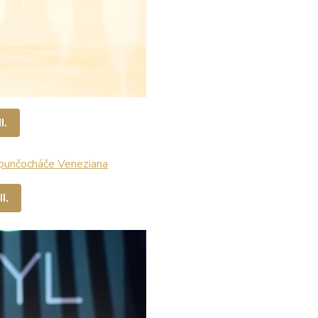
I.
I.