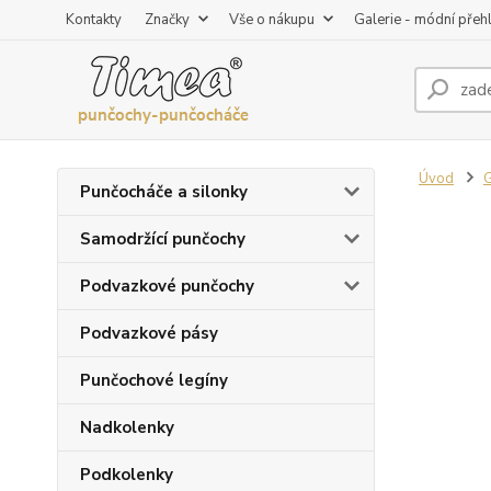
Kontakty
Značky
Vše o nákupu
Galerie - módní přeh
Úvod
G
Punčocháče a silonky
Samodržící punčochy
Podvazkové punčochy
Podvazkové pásy
Punčochové legíny
Nadkolenky
Podkolenky