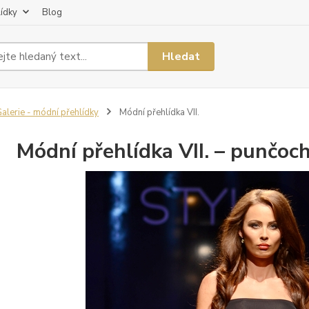
lídky
Blog
Hledat
alerie - módní přehlídky
Módní přehlídka VII.
Módní přehlídka VII. – punčoc