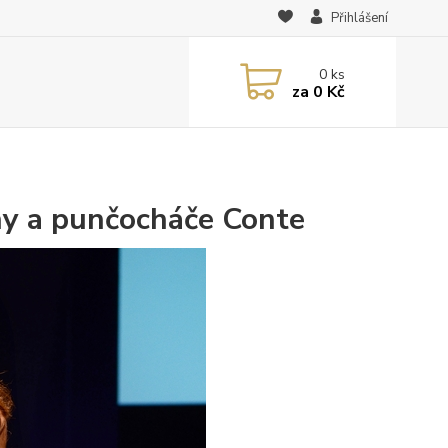
Přihlášení
0
ks
za
0 Kč
hy a punčocháče Conte