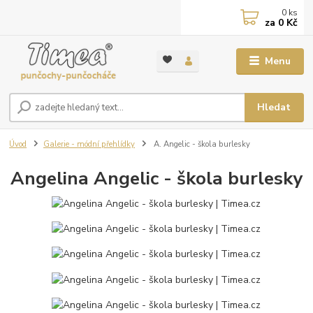
0
ks
za
0 Kč
Menu
Hledat
Úvod
Galerie - módní přehlídky
A. Angelic - škola burlesky
Angelina Angelic - škola burlesky