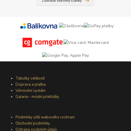
Zobrazit všechny články
Tabulky velikostí
Doprava a platba
Věrnostní systém
Galerie - módní přehlídky
Podmínky užití webového rozhraní
Obchodní podmínky
Ochrana osobních údajů