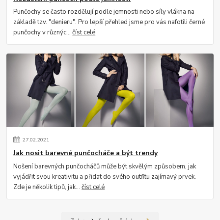
Punčochy se často rozdělují podle jemnosti nebo síly vlákna na
základě tzv. "denieru". Pro lepší přehled jsme pro vás nafotili černé
punčochy v různýc...
číst celé
27
.
02
.
2021
Jak nosit barevné punčocháče a být trendy
Nošení barevných punčocháčů může být skvělým způsobem, jak
vyjádřit svou kreativitu a přidat do svého outfitu zajímavý prvek.
Zde je několik tipů, jak...
číst celé