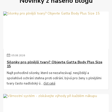
Novinky z našeho blogu
05
.
08
.
2026
Silonky pro plnější tvary? Objevte Gatta Body Plus Size
15
Najít pohodlné silonky, které se nezařezávají, nesjíždějí a
spolehlivě ochrání stehna proti odírání, bývá pro ženy s plnějšími
tvary často nadlidský ú...
číst celé