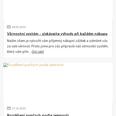
06
.
05
.
2023
Věrnostní systém - získávejte výhody při každém nákupu
Naším cílem je vytvořit vám příjemný nákupní zážitek a odměnit vás
za vaši věrnost. Proto jsme pro vás připravili náš věrnostní systém,
který vám přin...
číst celé
27
.
12
.
2022
Rozdělení punčoch podle jemnosti