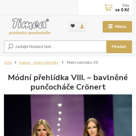
0
ks
za
0 Kč
Menu
Hledat
Úvod
Galerie - módní přehlídky
Módní přehlídka VIII.
Módní přehlídka VIII. – bavlněné
punčocháče Crönert