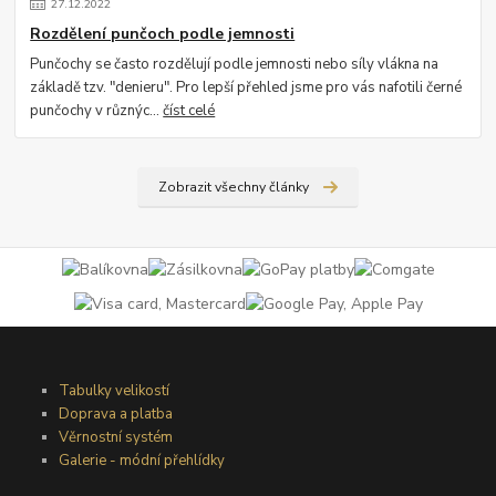
27
.
12
.
2022
Rozdělení punčoch podle jemnosti
Punčochy se často rozdělují podle jemnosti nebo síly vlákna na
základě tzv. "denieru". Pro lepší přehled jsme pro vás nafotili černé
punčochy v různýc...
číst celé
Zobrazit všechny články
Tabulky velikostí
Doprava a platba
Věrnostní systém
Galerie - módní přehlídky