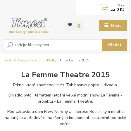
0
ks
za
0 Kč
Menu
Hledat
Úvod
Galerie - módní přehlídky
La Femme 2015
La Femme Theatre 2015
Prkna, která znamenají svět. Tak básnící popisují divadla.
Divadlo bylo i tématem letošní velké módní show La Femme -
projektu - La Femme Theatre.
Pod taktovkou dam Riwy Nerony a Therése Rosier, tým mnoha
nadaných a především nadšených lidí pomohl uskutečnit poetický
večer.