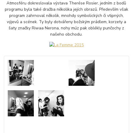
Atmosféru dokreslovala výstava Therése Rosier, jedním z bodů
programu byla také dražba několika jejích obrazů. Především však
program zahrnoval několik, mnohdy symbolických či vtipných,
výjevů a scének. Ty byly dotvářeny božským prádlem, korzety a
šaty značky Riwaa Nerona, nohy múz pak oblékly punčochy z
našeho obchodu.