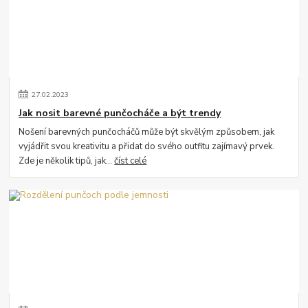
27
.
02
.
2023
Jak nosit barevné punčocháče a být trendy
Nošení barevných punčocháčů může být skvělým způsobem, jak
vyjádřit svou kreativitu a přidat do svého outfitu zajímavý prvek.
Zde je několik tipů, jak...
číst celé