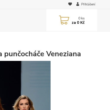
Přihlášení
0
ks
za
0 Kč
 a punčocháče Veneziana