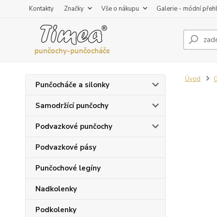
Kontakty
Značky
Vše o nákupu
Galerie - módní přeh
Úvod
G
Punčocháče a silonky
Samodržící punčochy
Podvazkové punčochy
Podvazkové pásy
Punčochové legíny
Nadkolenky
Podkolenky