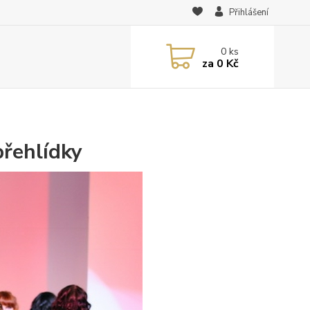
Přihlášení
0
ks
za
0 Kč
přehlídky