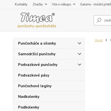
Kontakty
Značky
Vše o nákupu
Galerie - módní přeh
Úvod
G
Punčocháče a silonky
Samodržící punčochy
Podvazkové punčochy
Podvazkové pásy
Punčochové legíny
Nadkolenky
Podkolenky