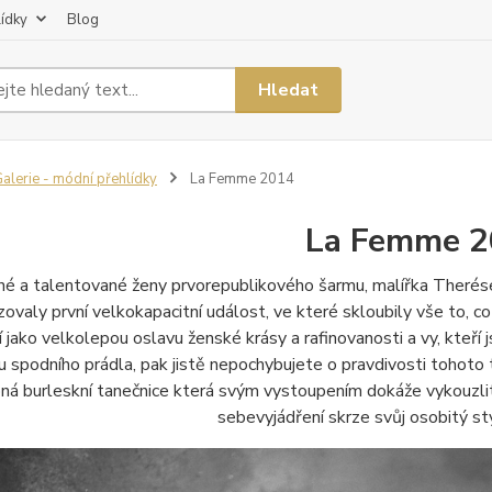
lídky
Blog
Hledat
alerie - módní přehlídky
La Femme 2014
La Femme 
é a talentované ženy prvorepublikového šarmu, malířka Therése 
zovaly první velkokapacitní událost, ve které skloubily vše to
í jako velkolepou oslavu ženské krásy a rafinovanosti a vy, kteří j
u spodního prádla, pak jistě nepochybujete o pravdivosti tohot
ná burleskní tanečnice která svým vystoupením dokáže vykouzlit
sebevyjádření skrze svůj osobitý sty