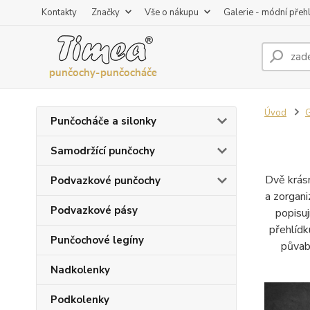
Kontakty
Značky
Vše o nákupu
Galerie - módní přeh
Úvod
G
Punčocháče a silonky
Samodržící punčochy
Dvě krásn
Podvazkové punčochy
a zorgani
Podvazkové pásy
popisuj
přehlídk
Punčochové legíny
půvab
Nadkolenky
Podkolenky