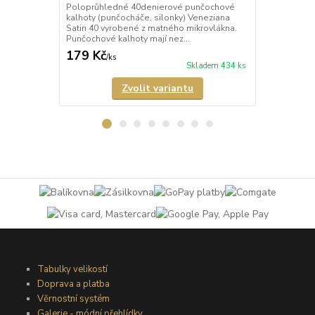
Poloprůhledné 40denierové punčochové
Průhledné 2
kalhoty (punčocháče, silonky) Veneziana
(punčocháče,
Satin 40 vyrobené z matného mikrovlákna.
matného mik
Punčochové kalhoty mají nez...
mají nezesíl
179 Kč
189 Kč
/
ks
/
ks
Skladem 434 ks
Zvolit variantu
Tabulky velikostí
Doprava a platba
Věrnostní systém
Galerie - módní přehlídky