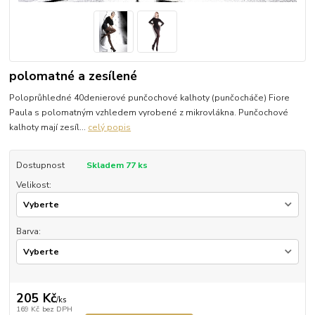
polomatné a zesílené
Poloprůhledné 40denierové punčochové kalhoty (punčocháče) Fiore
Paula s polomatným vzhledem vyrobené z mikrovlákna. Punčochové
kalhoty mají zesíl...
celý popis
Dostupnost
Skladem 77 ks
Velikost:
Barva:
205 Kč
/
ks
169 Kč
bez DPH