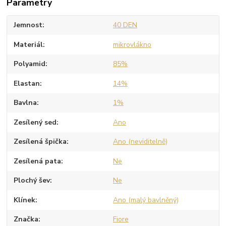
Parametry
Jemnost
40 DEN
Materiál
mikrovlákno
Polyamid
85%
Elastan
14%
Bavlna
1%
Zesílený sed
Ano
Zesílená špička
Ano (neviditelně)
Zesílená pata
Ne
Plochý šev
Ne
Klínek
Ano (malý bavlněný)
Značka
Fiore