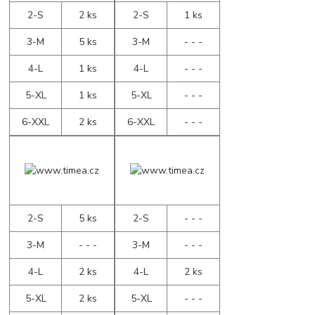
2-S
2 ks
2-S
1 ks
3-M
5 ks
3-M
- - -
4-L
1 ks
4-L
- - -
5-XL
1 ks
5-XL
- - -
6-XXL
2 ks
6-XXL
- - -
2-S
5 ks
2-S
- - -
3-M
- - -
3-M
- - -
4-L
2 ks
4-L
2 ks
5-XL
2 ks
5-XL
- - -