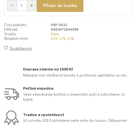
Přidat do košíku
Číslo produktu:
PKF-0022
EAN kód:
5900672044089
Značka:
Fiore
Skladové místo:
174, 175, 176
Do oblíbených
Doprava zdarma od 1500 Kč
Nakupte své oblíbené kousky a poštovné zaplatíme za vás.
Pečlivá expedice
Vaše objednávky balíme s maximální péčí a odesíláme 2x
týdně.
Tradice a spolehlivost
Již od roku 2010 oblékáme vaše nohy do luxusu. Děkujeme!