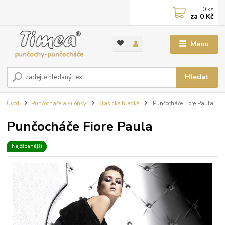
0
ks
za
0 Kč
Menu
Hledat
Úvod
Punčocháče a silonky
Klasické hladké
Punčocháče Fiore Paula
Punčocháče Fiore Paula
Nejžádanější