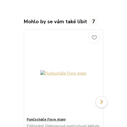
Mohlo by se vám také líbit
7
Punčocháče Fiore Alani
Punčocháče 
Průhledné 20denierové punčochové kalhoty
Průhledné 1