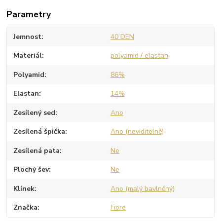
Parametry
Jemnost
40 DEN
Materiál
polyamid / elastan
Polyamid
86%
Elastan
14%
Zesílený sed
Ano
Zesílená špička
Ano (neviditelně)
Zesílená pata
Ne
Plochý šev
Ne
Klínek
Ano (malý bavlněný)
Značka
Fiore