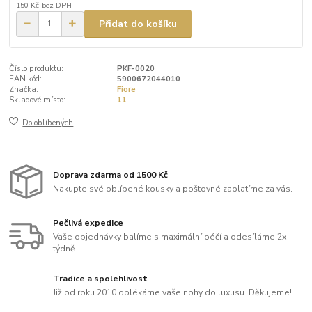
150 Kč
bez DPH
Přidat do košíku
Číslo produktu:
PKF-0020
EAN kód:
5900672044010
Značka:
Fiore
Skladové místo:
11
Do oblíbených
Doprava zdarma od 1500 Kč
Nakupte své oblíbené kousky a poštovné zaplatíme za vás.
Pečlivá expedice
Vaše objednávky balíme s maximální péčí a odesíláme 2x
týdně.
Tradice a spolehlivost
Již od roku 2010 oblékáme vaše nohy do luxusu. Děkujeme!