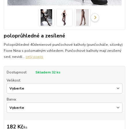
poloprůhledné a zesílené
Poloprůhledné 40denierové punčochové kalhoty (punčocháče, silonky)
Fiore Nina s polomatným vzhledem. Punčochové kalhoty mají zesílený
sed, nevidi...
celý popis
Dostupnost
Skladem 32 ks
Velikost:
Barva:
182 Kč
/
ks