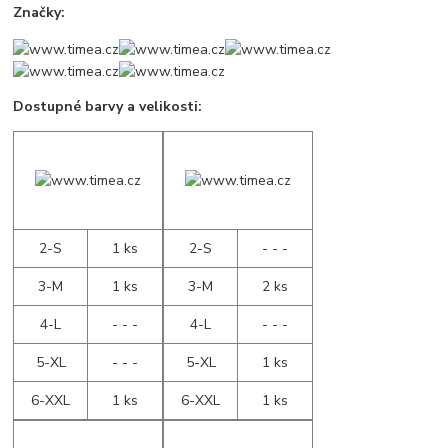
Značky:
Dostupné barvy a velikosti:
2-S
1 ks
2-S
- - -
3-M
1 ks
3-M
2 ks
4-L
- - -
4-L
- - -
5-XL
- - -
5-XL
1 ks
6-XXL
1 ks
6-XXL
1 ks