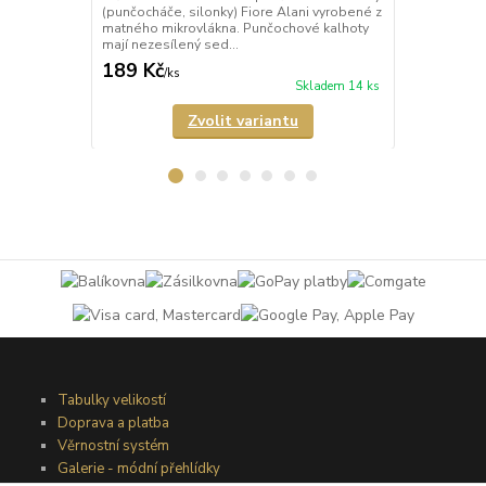
(punčocháče, silonky) Fiore Alani vyrobené z
kalhoty (pun
matného mikrovlákna. Punčochové kalhoty
Punčochové k
mají nezesílený sed...
zesílené špič
189 Kč
69 Kč
/
ks
/
ks
Skladem 14 ks
Zvolit variantu
Tabulky velikostí
Doprava a platba
Věrnostní systém
Galerie - módní přehlídky