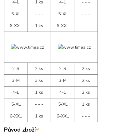
4-L
1 ks
4-L
- - -
5-XL
- - -
5-XL
- - -
6-XXL
1 ks
6-XXL
- - -
2-S
2 ks
2-S
2 ks
3-M
3 ks
3-M
2 ks
4-L
1 ks
4-L
2 ks
5-XL
- - -
5-XL
1 ks
6-XXL
1 ks
6-XXL
- - -
Původ zboží