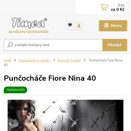
0
ks
za
0 Kč
Menu
Hledat
Úvod
Punčocháče a silonky
Klasické hladké
Punčocháče Fiore Nina
40
Punčocháče Fiore Nina 40
Nejžádanější