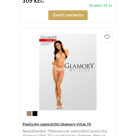
309 Kč
/
ks
Skladem 61 ks
Zvolit variantu
Punčochy samodržící Glamory Vital 70
Neprůhledné 70denierové samodržící punčochy
Glamory Vital 70 s podpůrným účinkem, který je