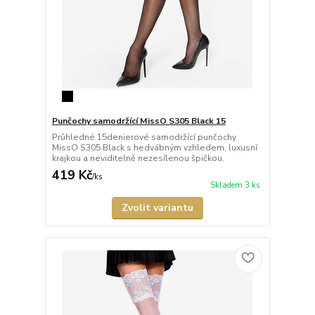
Punčochy samodržící MissO S305 Black 15
Průhledné 15denierové samodržící punčochy
MissO S305 Black s hedvábným vzhledem, luxusní
krajkou a neviditelně nezesílenou špičkou.
419 Kč
/
ks
Skladem 3 ks
Zvolit variantu