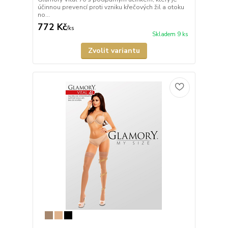
účinnou prevencí proti vzniku křečových žil a otoku
no...
772 Kč
/
ks
Skladem 9 ks
Zvolit variantu