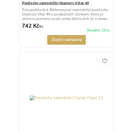
Punčochy samodržící Glamory Vital 40
Poloprůhledné 40denierové samodržící punčochy
Glamory Vital 40 s podpůrným účinkem, který je
účinnou prevencí proti vzniku křečových žil a otoku ...
742 Kč
/
ks
Skladem 16 ks
Zvolit variantu