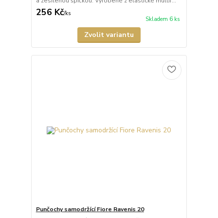
a zesílenou špičkou. Vyrobené z elastické multif...
256 Kč
/
ks
Skladem 6 ks
Zvolit variantu
Punčochy samodržící Fiore Ravenis 20