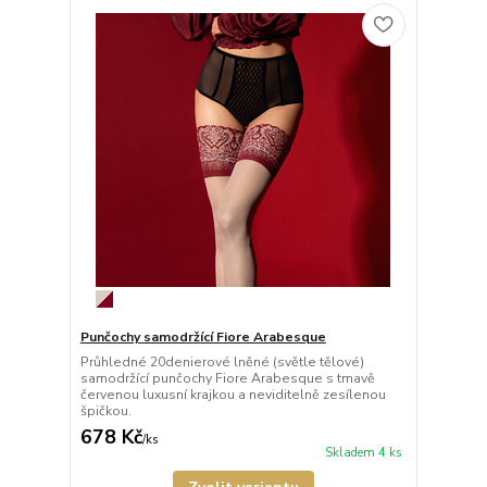
Punčochy samodržící Fiore Arabesque
Průhledné 20denierové lněné (světle tělové)
samodržící punčochy Fiore Arabesque s tmavě
červenou luxusní krajkou a neviditelně zesílenou
špičkou.
678 Kč
/
ks
Skladem 4 ks