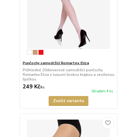
Punčochy samodržící Romartex Eliza
Průhledné 20denierové samodržící punčochy
Romartex Eliza s luxusní širokou krajkou a zesílenou
špičkou.
249 Kč
/
ks
Skladem 4 ks
Zvolit variantu