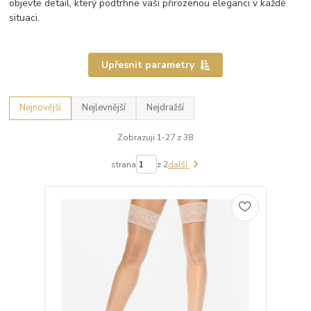
objevte detail, který podtrhne vaši přirozenou eleganci v každé
situaci.
Upřesnit parametry
Nejnovější
Nejlevnější
Nejdražší
Zobrazuji 1-27 z 38
strana
z 2
další