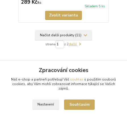
289 Kč
/
ks
Skladem 5 ks
Zvolit variantu
Načíst další produkty (11)
strana
z 2
další
Zpracování cookies
Náš e-shop a partneři potřebují Váš
souhlas
s použitím souborů
cookies, aby Vám mohli zobrazovat informace týkající se Vašich
zájmů.
Doprava zdarma od 1500 Kč
Nakupte své oblíbené kousky a poštovné zaplatíme za vás.
Souhlasím
Nastavení
Pečlivá expedice
Vaše objednávky balíme s maximální péčí a odesíláme 2x
týdně.