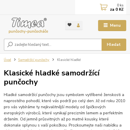
0
ks
za
0 Kč
Menu
Hledat
Úvod
Samodržící punčochy
Klasické hladké
Klasické hladké samodržící
punčochy
Hladké samodržící punčochy jsou symbolem vytříbené ženskosti a
naprostého pohodlí, které vás podrží po celý den. Již od roku 2010
pro vás vybíráme ty nejkvalitnější modely od špičkových
evropských výrobců, které vynikají precizním lemem a perfektním
držením. Od jemně průsvitných až po matné kousky, které
dokonale splynou s vaší pokožkou. Prozkoumejte naši nabídku a