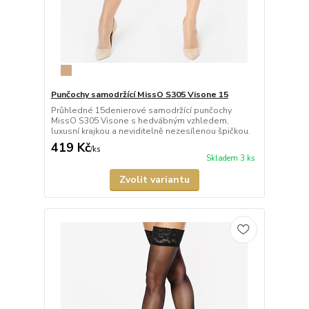
Punčochy samodržící MissO S305 Visone 15
Průhledné 15denierové samodržící punčochy
MissO S305 Visone s hedvábným vzhledem,
luxusní krajkou a neviditelně nezesílenou špičkou.
419 Kč
/
ks
Skladem 3 ks
Zvolit variantu