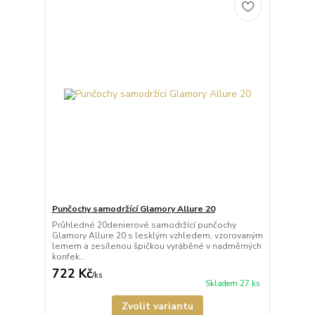
Punčochy samodržící Glamory Allure 20
Průhledné 20denierové samodržící punčochy
Glamory Allure 20 s lesklým vzhledem, vzorovaným
lemem a zesílenou špičkou vyráběné v nadměrných
konfek...
722 Kč
/
ks
Skladem 27 ks
Zvolit variantu