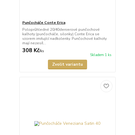
Punčocháče Conte Erica
Poloprůhledné 20/40denierové punčochové
kalhoty (punčocháče, silonky) Conte Erica se
vzorem imitující nadkolenky. Punčochové kalhoty
mají nezesíl...
308 Kč
/
ks
Skladem 1 ks
Zvolit variantu