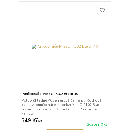
Punčocháče MissO P102 Black 40
Poloprůhledné 40denierové černé punčochové
kalhoty (punčocháče, silonky) MissO P102 Black s
otvorem v rozkroku (Open Crotch). Punčochové
kalhoty ...
349 Kč
/
ks
Skladem 9 ks