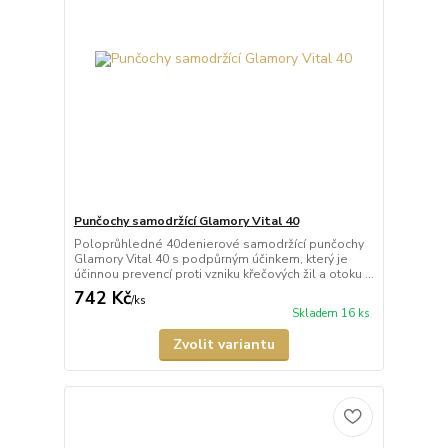
Punčochy samodržící Glamory Vital 40
Poloprůhledné 40denierové samodržící punčochy
Glamory Vital 40 s podpůrným účinkem, který je
účinnou prevencí proti vzniku křečových žil a otoku ...
742 Kč
/
ks
Skladem 16 ks
Zvolit variantu