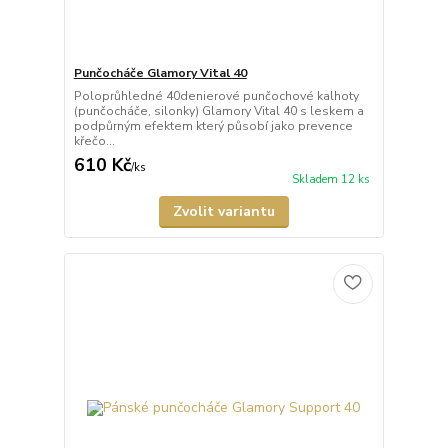
Punčocháče Glamory Vital 40
Poloprůhledné 40denierové punčochové kalhoty
(punčocháče, silonky) Glamory Vital 40 s leskem a
podpůrným efektem který působí jako prevence
křečo...
610 Kč
/
ks
Skladem 12 ks
Zvolit variantu