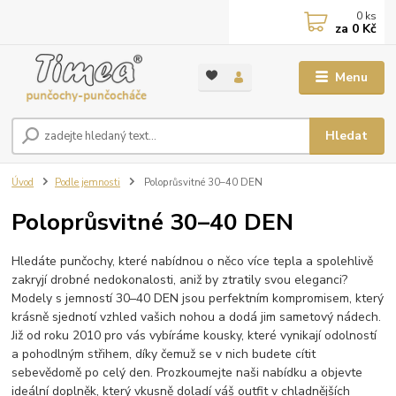
0
ks
za
0 Kč
Menu
Hledat
Úvod
Podle jemnosti
Poloprůsvitné 30–40 DEN
Poloprůsvitné 30–40 DEN
Hledáte punčochy, které nabídnou o něco více tepla a spolehlivě
zakryjí drobné nedokonalosti, aniž by ztratily svou eleganci?
Modely s jemností 30–40 DEN jsou perfektním kompromisem, který
krásně sjednotí vzhled vašich nohou a dodá jim sametový nádech.
Již od roku 2010 pro vás vybíráme kousky, které vynikají odolností
a pohodlným střihem, díky čemuž se v nich budete cítit
sebevědomě po celý den. Prozkoumejte naši nabídku a objevte
ideální doplněk, který vkusně doladí váš outfit v chladnějších