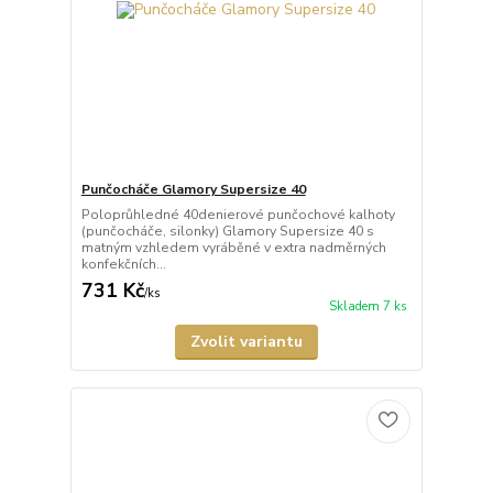
Punčocháče Glamory Supersize 40
Poloprůhledné 40denierové punčochové kalhoty
(punčocháče, silonky) Glamory Supersize 40 s
matným vzhledem vyráběné v extra nadměrných
konfekčních...
731 Kč
/
ks
Skladem 7 ks
Zvolit variantu