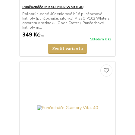
Punčocháče MissO P102 White 40
Poloprůhledné 40denierové bílé punčochové
kalhoty (punčocháče, silonky) MissO P102 White s
otvorem v rozkroku (Open Crotch). Punčochové
kalhoty m...
349 Kč
/
ks
Skladem 6 ks
Zvolit variantu