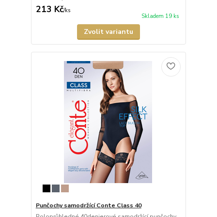
213 Kč
/
ks
Skladem 19 ks
Zvolit variantu
Punčochy samodržící Conte Class 40
Poloprůhledné 40denierové samodržící punčochy