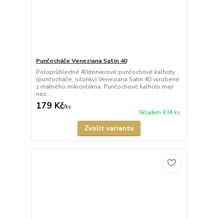
Punčocháče Veneziana Satin 40
Poloprůhledné 40denierové punčochové kalhoty
(punčocháče, silonky) Veneziana Satin 40 vyrobené
z matného mikrovlákna. Punčochové kalhoty mají
nez...
179 Kč
/
ks
Skladem 434 ks
Zvolit variantu