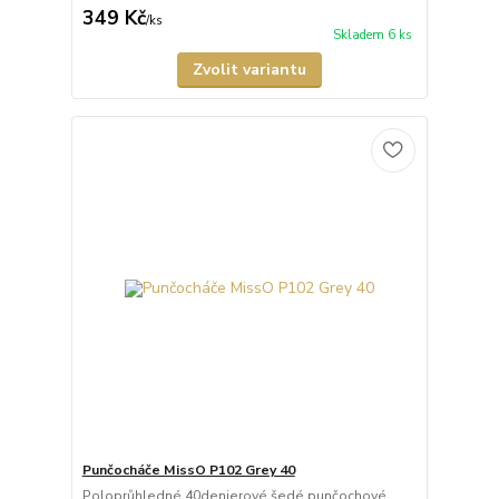
349 Kč
/
ks
Skladem 6 ks
Zvolit variantu
Punčocháče MissO P102 Grey 40
Poloprůhledné 40denierové šedé punčochové