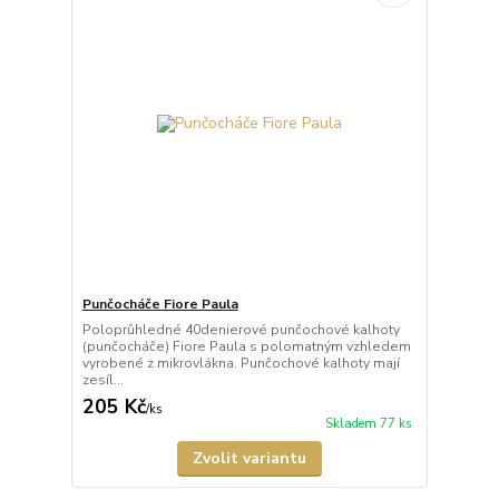
Punčocháče Fiore Paula
Poloprůhledné 40denierové punčochové kalhoty
(punčocháče) Fiore Paula s polomatným vzhledem
vyrobené z mikrovlákna. Punčochové kalhoty mají
zesíl...
205 Kč
/
ks
Skladem 77 ks
Zvolit variantu