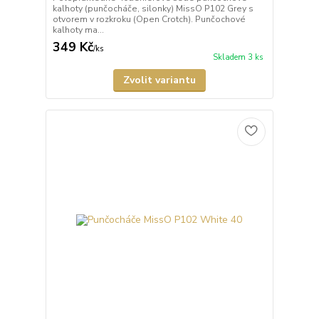
kalhoty (punčocháče, silonky) MissO P102 Grey s
otvorem v rozkroku (Open Crotch). Punčochové
kalhoty ma...
349 Kč
/
ks
Skladem 3 ks
Zvolit variantu