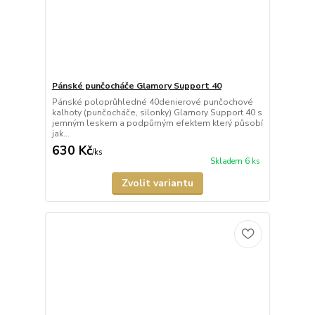
Pánské punčocháče Glamory Support 40
Pánské poloprůhledné 40denierové punčochové
kalhoty (punčocháče, silonky) Glamory Support 40 s
jemným leskem a podpůrným efektem který působí
jak...
630 Kč
/
ks
Skladem 6 ks
Zvolit variantu