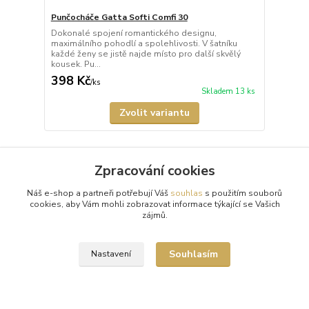
Punčocháče Gatta Softi Comfi 30
Dokonalé spojení romantického designu,
maximálního pohodlí a spolehlivosti. V šatníku
každé ženy se jistě najde místo pro další skvělý
kousek. Pu...
398 Kč
/
ks
Skladem 13 ks
Zvolit variantu
Načíst další produkty (27)
Zpracování cookies
strana
z 7
další
Náš e-shop a partneři potřebují Váš
souhlas
s použitím souborů
cookies, aby Vám mohli zobrazovat informace týkající se Vašich
zájmů.
Souhlasím
Nastavení
Doprava zdarma od 1500 Kč