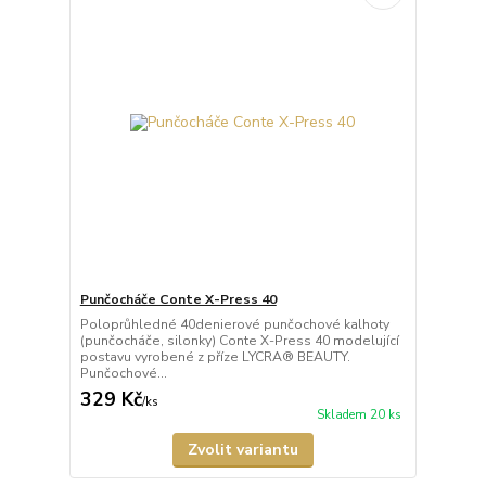
Punčocháče Conte X-Press 40
Poloprůhledné 40denierové punčochové kalhoty
(punčocháče, silonky) Conte X-Press 40 modelující
postavu vyrobené z příze LYCRA® BEAUTY.
Punčochové...
329 Kč
/
ks
Skladem 20 ks
Zvolit variantu