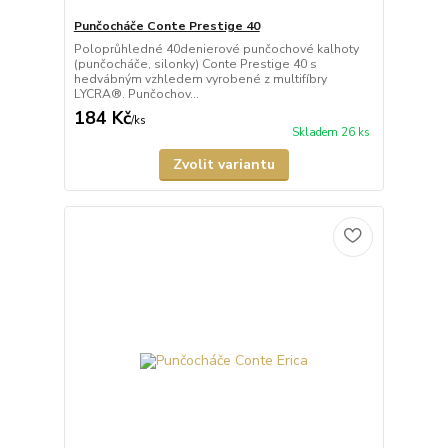
Punčocháče Conte Prestige 40
Poloprůhledné 40denierové punčochové kalhoty
(punčocháče, silonky) Conte Prestige 40 s
hedvábným vzhledem vyrobené z multifíbry
LYCRA®. Punčochov...
184 Kč
/
ks
Skladem 26 ks
Zvolit variantu