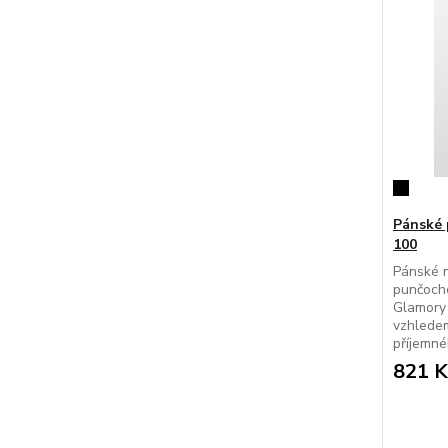
Pánské 
100
Pánské 
punčocho
Glamory
vzhlede
příjemné
821 K