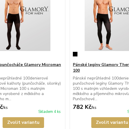
punčocháče Glamory Microman
Pánské legíny Glamory Th
100
neprůhledné 100denierové
Pánské neprůhledné 100denie
vé kalhoty (punčocháče, silonky)
punčochové legíny Glamory 
 Microman 100 s matným
100 s matným vzhledem vyrob
m vyrobené z měkkého a
měkkého a příjemného mikrovl
ho m...
Punčochové...
č
782 Kč
/
ks
/
ks
Skladem 4 ks
Zvolit variantu
Zvolit variantu