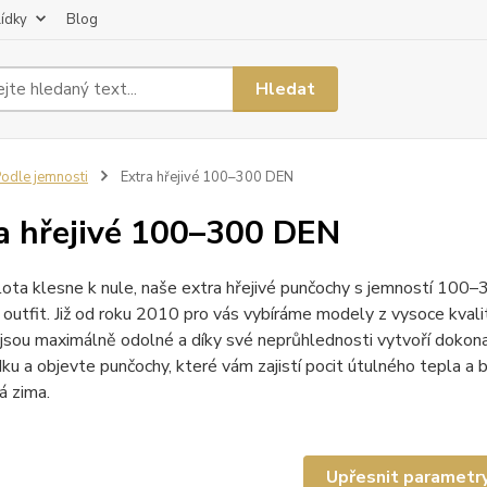
lídky
Blog
Hledat
odle jemnosti
Extra hřejivé 100–300 DEN
a hřejivé 100–300 DEN
ota klesne k nule, naše extra hřejivé punčochy s jemností 100
 outfit. Již od roku 2010 pro vás vybíráme modely z vysoce kvalit
jsou maximálně odolné a díky své neprůhlednosti vytvoří dokona
dku a objevte punčochy, které vám zajistí pocit útulného tepla a 
á zima.
Upřesnit parametr