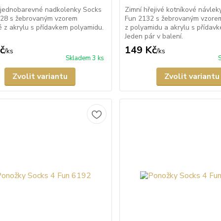
jednobarevné nadkolenky Socks
Zimní hřejivé kotníkové návlek
728 s žebrovaným vzorem
Fun 2132 s žebrovaným vzore
 z akrylu s přídavkem polyamidu.
z polyamidu a akrylu s přídavk
Jeden pár v balení.
č
149 Kč
/
ks
/
ks
Skladem 3 ks
Zvolit variantu
Zvolit variantu