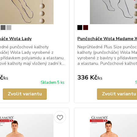
háče Wola Lady
Punčocháče Wola Madame 
edné punčochové kalhoty
Neprůhledné Plus Size punčo
háče) Wola Lady vyrobené z
kalhoty (punčocháče) Wola 
 přídavkem polyamidu a elastanu.
vyrobené z bavlny s přídavke
vé kalhoty mají vložený zadní k...
a elastanu. Punčochové kalhoty
č
336 Kč
/
ks
/
ks
Skladem 5 ks
Zvolit variantu
Zvolit variantu