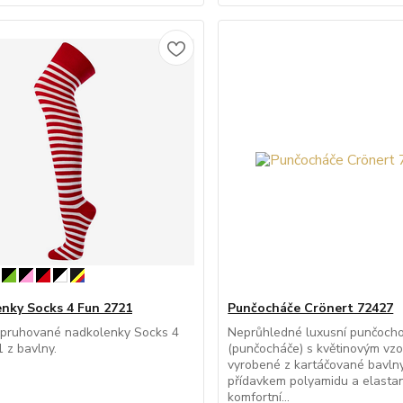
nky Socks 4 Fun 2721
Punčocháče Crönert 72427
pruhované nadkolenky Socks 4
Neprůhledné luxusní punčocho
 z bavlny.
(punčocháče) s květinovým vz
vyrobené z kartáčované bavln
přídavkem polyamidu a elasta
komfortní...