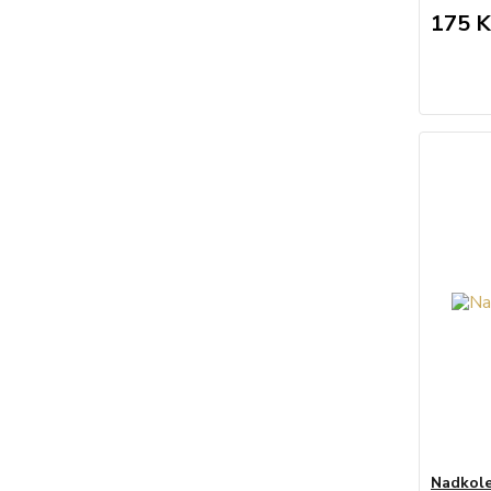
175 K
Nadkole