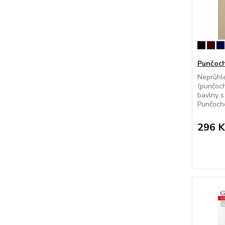
Punčoc
Neprůhl
(punčoc
bavlny s
Punčocho
296 K