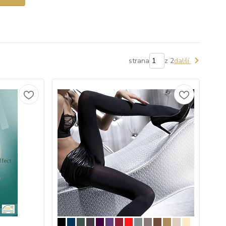
strana
z 2
další