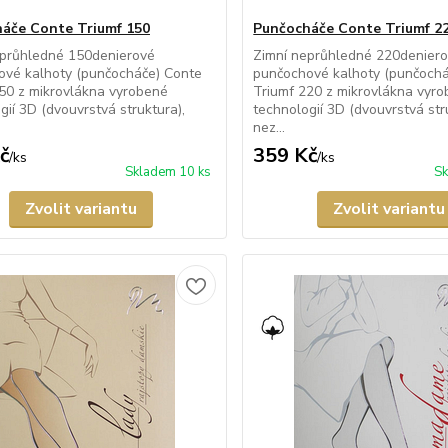
áče Conte Triumf 150
Punčocháče Conte Triumf 2
eprůhledné 150denierové
Zimní neprůhledné 220denier
ové kalhoty (punčocháče) Conte
punčochové kalhoty (punčochá
50 z mikrovlákna vyrobené
Triumf 220 z mikrovlákna vyr
gií 3D (dvouvrstvá struktura),
technologií 3D (dvouvrstvá str
nez...
č
359 Kč
/
ks
/
ks
Skladem 10 ks
Sk
Zvolit variantu
Zvolit variantu