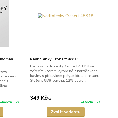
ermoman
Nadkolenky Crönert 48818
Dámské nadkolenky Crönert 48818 se
zvířecím vzorem vyrobené z kartáčované
rové
bavlny s přídavkem polyamidu a elastanu.
Thermoman
Složení: 85% bavlna, 12% polya...
ené z
ákna.
349 Kč
/
ks
Skladem 6 ks
Skladem 1 ks
Zvolit variantu