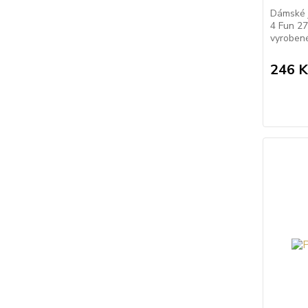
Dámské 
4 Fun 2
vyrobené
246 K