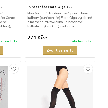
20
Punčocháče Fiore Olga 100
ové
Neprůhledné 100denierové punčochové
če) Conte
kalhoty (punčocháče) Fiore Olga vyrobené
obené
z matného mikrovlákna. Punčochové
uktura),
kalhoty mají zesílený sed, nevidit...
274 Kč
/
ks
ladem 10 ks
Skladem 34 ks
Zvolit variantu