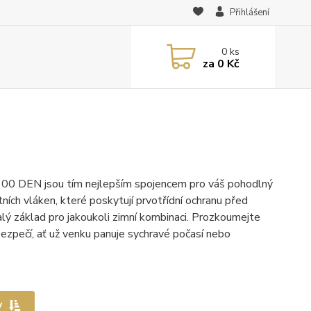
Přihlášení
0
ks
za
0 Kč
–300 DEN jsou tím nejlepším spojencem pro váš pohodlný
ních vláken, které poskytují prvotřídní ochranu před
lý základ pro jakoukoli zimní kombinaci. Prozkoumejte
bezpečí, ať už venku panuje sychravé počasí nebo
y