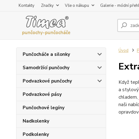
Kontakty
Značky
Vše o nákupu
Galerie - módní přeh
Úvod
P
Punčocháče a silonky
Extr
Samodržící punčochy
Podvazkové punčochy
Když tepl
a stylový
Podvazkové pásy
chladem, 
naši nabí
Punčochové legíny
opravdov
Nadkolenky
Podkolenky