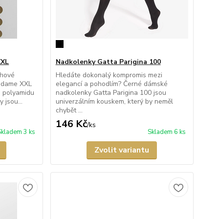
XXL
Nadkolenky Gatta Parigina 100
chové
Hledáte dokonalý kompromis mezi
Madame XXL
elegancí a pohodlím? Černé dámské
m polyamidu
nadkolenky Gatta Parigina 100 jsou
 jsou...
univerzálním kouskem, který by neměl
chybět ...
146 Kč
/
ks
Skladem 3 ks
Skladem 6 ks
Zvolit variantu