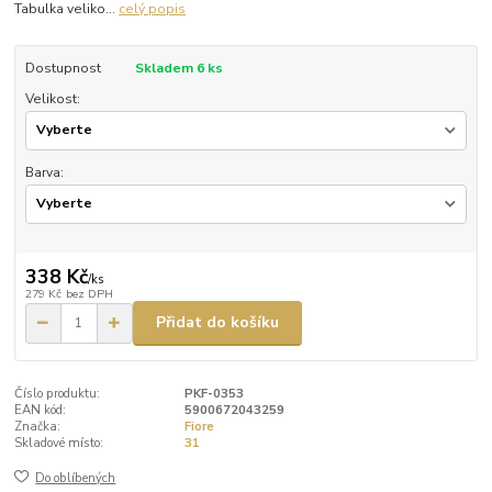
Tabulka veliko...
celý popis
Dostupnost
Skladem 6 ks
Velikost:
Barva:
338 Kč
/
ks
279 Kč
bez DPH
Přidat do košíku
Číslo produktu:
PKF-0353
EAN kód:
5900672043259
Značka:
Fiore
Skladové místo:
31
Do oblíbených