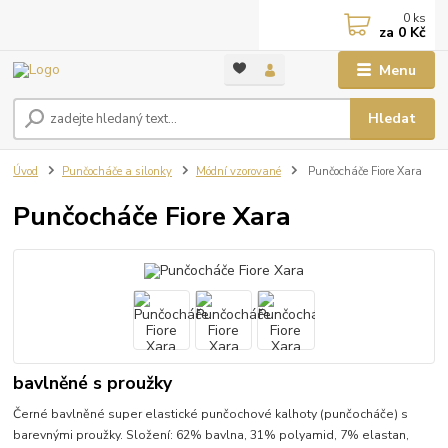
0
ks
za
0 Kč
Menu
Hledat
Úvod
Punčocháče a silonky
Módní vzorované
Punčocháče Fiore Xara
Punčocháče Fiore Xara
bavlněné s proužky
Černé bavlněné super elastické punčochové kalhoty (punčocháče) s
barevnými proužky. Složení: 62% bavlna, 31% polyamid, 7% elastan,