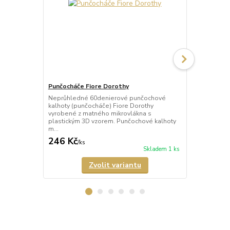
Punčocháče Fiore Dorothy
Punčocháče 
Neprůhledné 60denierové punčochové
Neprůhledné
kalhoty (punčocháče) Fiore Dorothy
kalhoty (pun
vyrobené z matného mikrovlákna s
matného mik
plastickým 3D vzorem. Punčochové kalhoty
vzorem. Punč
m...
246 Kč
246 Kč
/
ks
/
ks
Skladem 1 ks
Zvolit variantu