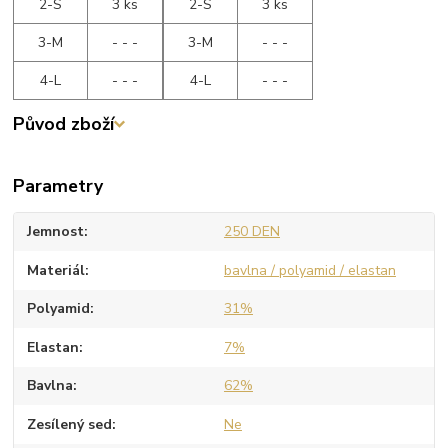
2-S
3 ks
2-S
3 ks
3-M
- - -
3-M
- - -
4-L
- - -
4-L
- - -
Původ zboží
Parametry
Jemnost
250 DEN
Materiál
bavlna / polyamid / elastan
Polyamid
31%
Elastan
7%
Bavlna
62%
Zesílený sed
Ne