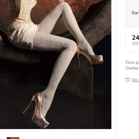
Bar
24
203
Číslo p
Značka:
Do 