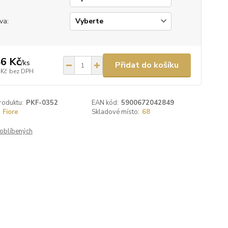
va:
6 Kč
/
ks
Přidat do košíku
 Kč
bez DPH
roduktu:
PKF-0352
EAN kód:
5900672042849
Fiore
Skladové místo:
68
oblíbených