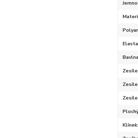
Jemno
Materi
Polya
Elast
Bavln
Zesíle
Zesíle
Zesíle
Plochý
Klínek