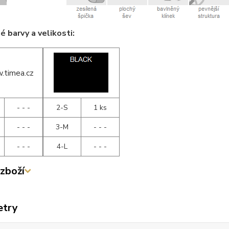
 barvy a velikosti:
- - -
2-S
1 ks
- - -
3-M
- - -
- - -
4-L
- - -
zboží
etry