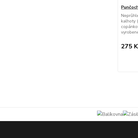
Punčoch
Neprůhl
kalhoty 
copánko
vyrobené
275 K