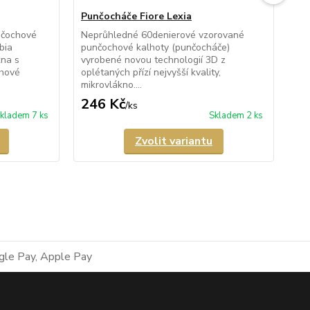
Punčocháče Fiore Lexia
Pu
nčochové
Neprůhledné 60denierové vzorované
Ne
bia
punčochové kalhoty (punčocháče)
pun
kna s
vyrobené novou technologií 3D z
vyr
chové
oplétaných přízí nejvyšší kvality,
opl
mikrovlákno....
mik
246 Kč
2
/
ks
kladem 7 ks
Skladem 2 ks
Zvolit variantu