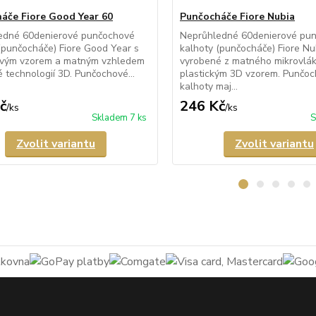
áče Fiore Good Year 60
Punčocháče Fiore Nubia
edné 60denierové punčochové
Neprůhledné 60denierové pu
(punčocháče) Fiore Good Year s
kalhoty (punčocháče) Fiore Nu
vým vzorem a matným vzhledem
vyrobené z matného mikrovlá
 technologií 3D. Punčochové...
plastickým 3D vzorem. Punčo
kalhoty maj...
č
246 Kč
/
ks
/
ks
Skladem 7 ks
S
Zvolit variantu
Zvolit variantu