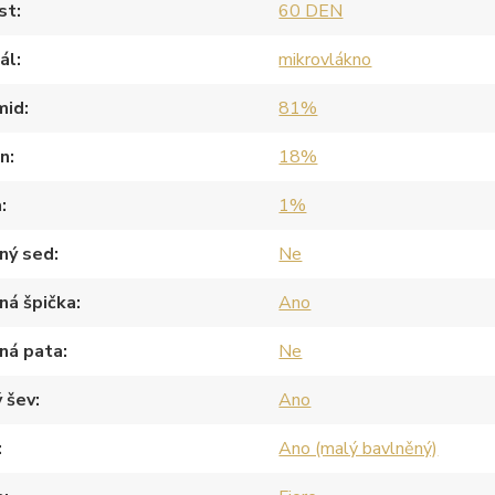
st
60 DEN
ál
mikrovlákno
mid
81%
an
18%
a
1%
ný sed
Ne
ná špička
Ano
ná pata
Ne
 šev
Ano
Ano (malý bavlněný)