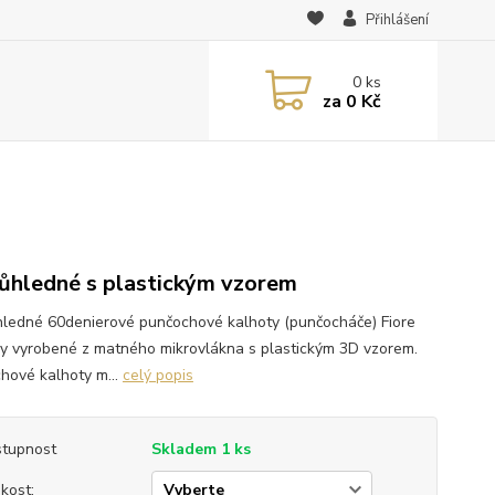
Přihlášení
0
ks
za
0 Kč
ůhledné s plastickým vzorem
ledné 60denierové punčochové kalhoty (punčocháče) Fiore
y vyrobené z matného mikrovlákna s plastickým 3D vzorem.
hové kalhoty m...
celý popis
tupnost
Skladem 1 ks
ikost: