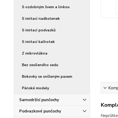
S ozdobným švem a linkou
S imitací nadkolenek
S imitací podvazků
S imitací kalhotek
Z mikrovlákna
Bez zesíleného sedu
Bokovky se sníženým pasem
Kompl
Pánské modely
Samodržící punčochy
Komple
Podvazkové punčochy
Neprůhle