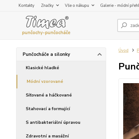
Kontakty
Značky
Vše o nákupu
Galerie - módní přeh
Úvod
P
Punčocháče a silonky
Punč
Klasické hladké
Módní vzorované
Síťované a háčkované
Stahovací a formující
S antibakteriální úpravou
Zdravotní a masážní