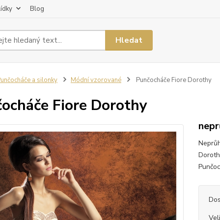
lídky
Blog
Hledat
unčocháče a silonky
Módní vzorované
Punčocháče Fiore Dorothy
ocháče Fiore Dorothy
nepr
Neprůh
Doroth
Punčoc
Dos
Vel