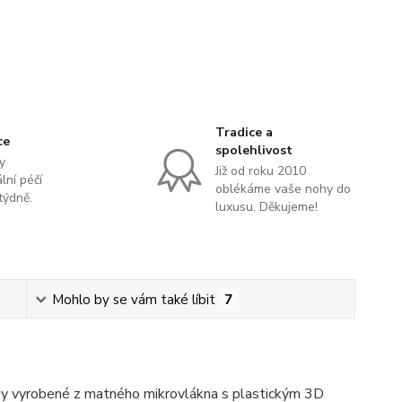
Tradice a
ce
spolehlivost
y
Již od roku 2010
lní péčí
oblékáme vaše nohy do
týdně.
luxusu. Děkujeme!
Mohlo by se vám také líbit
7
y vyrobené z matného mikrovlákna s plastickým 3D