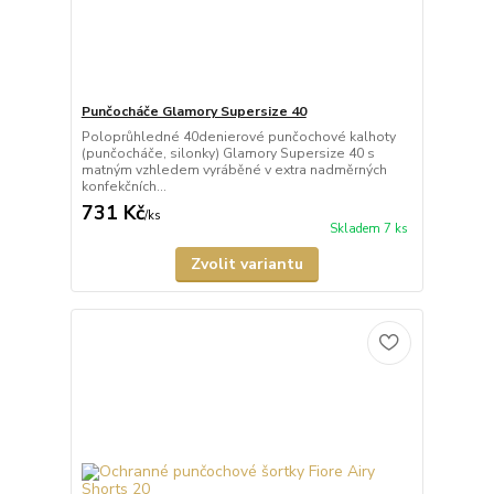
Punčocháče Glamory Supersize 40
Poloprůhledné 40denierové punčochové kalhoty
(punčocháče, silonky) Glamory Supersize 40 s
matným vzhledem vyráběné v extra nadměrných
konfekčních...
731 Kč
/
ks
Skladem 7 ks
Zvolit variantu