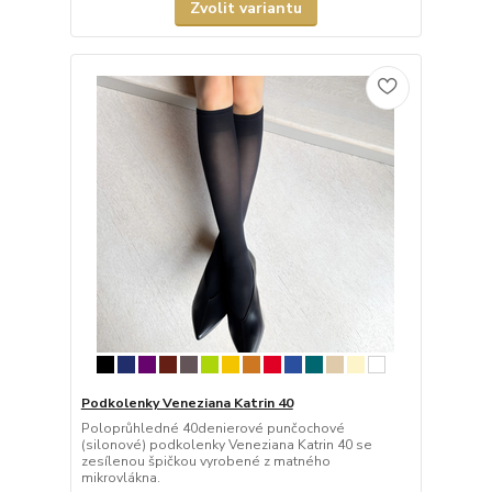
Zvolit variantu
Podkolenky Veneziana Katrin 40
Poloprůhledné 40denierové punčochové
(silonové) podkolenky Veneziana Katrin 40 se
zesílenou špičkou vyrobené z matného
mikrovlákna.