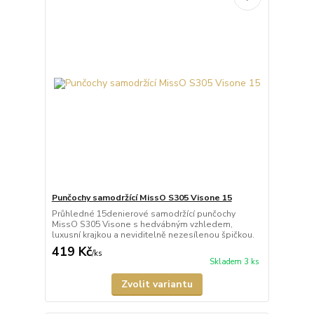
Punčochy samodržící MissO S305 Visone 15
Průhledné 15denierové samodržící punčochy
MissO S305 Visone s hedvábným vzhledem,
luxusní krajkou a neviditelně nezesílenou špičkou.
419 Kč
/
ks
Skladem 3 ks
Zvolit variantu