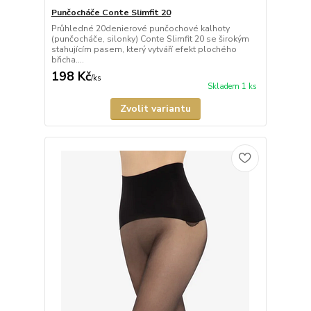
Punčocháče Conte Slimfit 20
Průhledné 20denierové punčochové kalhoty
(punčocháče, silonky) Conte Slimfit 20 se širokým
stahujícím pasem, který vytváří efekt plochého
břicha....
198 Kč
/
ks
Skladem 1 ks
Zvolit variantu