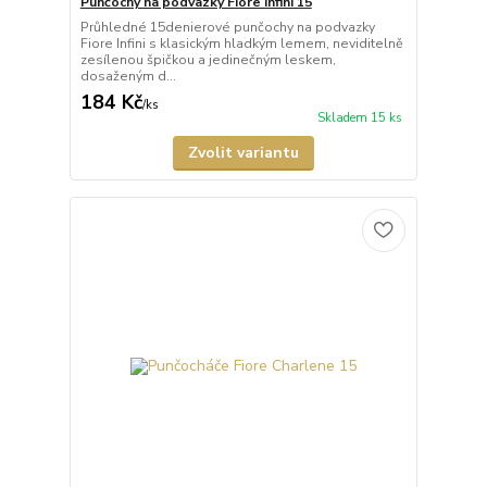
Punčochy na podvazky Fiore Infini 15
Průhledné 15denierové punčochy na podvazky
Fiore Infini s klasickým hladkým lemem, neviditelně
zesílenou špičkou a jedinečným leskem,
dosaženým d...
184 Kč
/
ks
Skladem 15 ks
Zvolit variantu