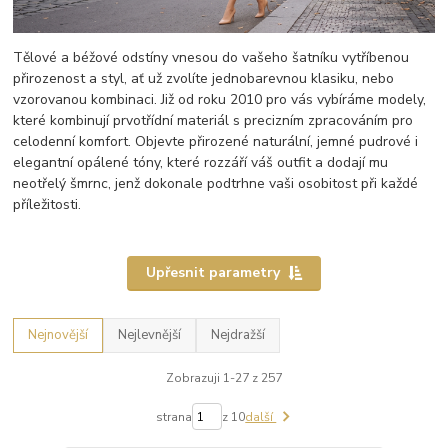
Tělové a béžové odstíny vnesou do vašeho šatníku vytříbenou
přirozenost a styl, ať už zvolíte jednobarevnou klasiku, nebo
vzorovanou kombinaci. Již od roku 2010 pro vás vybíráme modely,
které kombinují prvotřídní materiál s precizním zpracováním pro
celodenní komfort. Objevte přirozené naturální, jemné pudrové i
elegantní opálené tóny, které rozzáří váš outfit a dodají mu
neotřelý šmrnc, jenž dokonale podtrhne vaši osobitost při každé
příležitosti.
Upřesnit parametry
Nejnovější
Nejlevnější
Nejdražší
Zobrazuji 1-27 z 257
strana
z 10
další