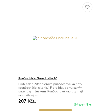
Punčocháče Fiore Idalia 20
Průhledné 20denierové punčochové kalhoty
(punčocháče, silonky) Fiore Idalia s výrazným
saténovým leskem. Punčochové kalhoty mají
nezesílený sed, ...
207 Kč
/
ks
Skladem 8 ks