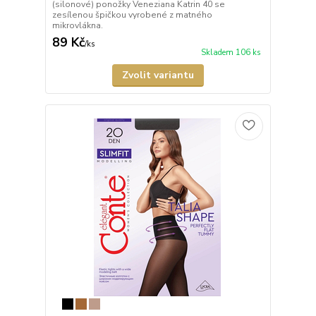
(silonové) ponožky Veneziana Katrin 40 se
zesílenou špičkou vyrobené z matného
mikrovlákna.
89 Kč
/
ks
Skladem 106 ks
Zvolit variantu