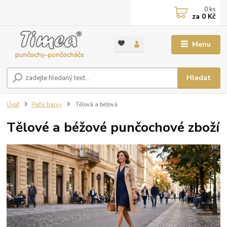
0
ks
za
0 Kč
Menu
Hledat
Úvod
Podle barvy
Tělová a béžová
Tělové a béžové punčochové zboží