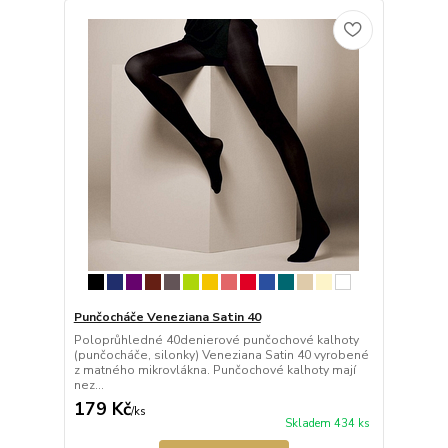
Punčocháče Veneziana Satin 40
Poloprůhledné 40denierové punčochové kalhoty
(punčocháče, silonky) Veneziana Satin 40 vyrobené
z matného mikrovlákna. Punčochové kalhoty mají
nez...
179 Kč
/
ks
Skladem 434 ks