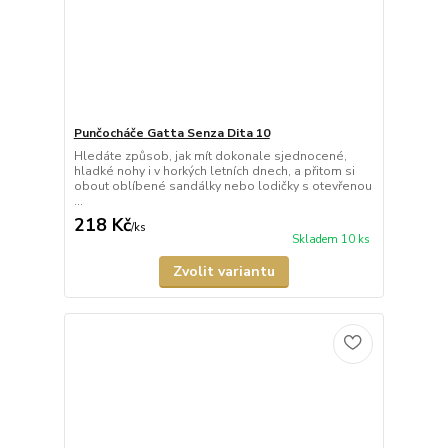
Punčocháče Gatta Senza Dita 10
Hledáte způsob, jak mít dokonale sjednocené,
hladké nohy i v horkých letních dnech, a přitom si
obout oblíbené sandálky nebo lodičky s otevřenou
...
218 Kč
/
ks
Skladem 10 ks
Zvolit variantu