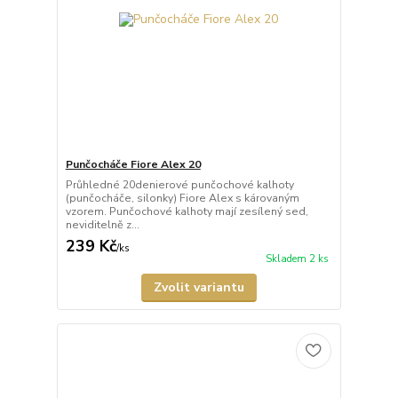
Punčocháče Fiore Alex 20
Průhledné 20denierové punčochové kalhoty
(punčocháče, silonky) Fiore Alex s károvaným
vzorem. Punčochové kalhoty mají zesílený sed,
neviditelně z...
239 Kč
/
ks
Skladem 2 ks
Zvolit variantu