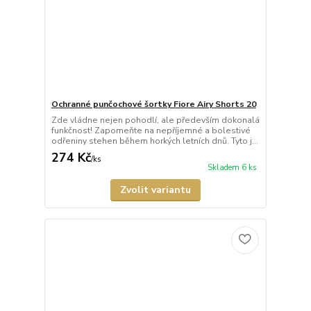
Ochranné punčochové šortky Fiore Airy Shorts 20
Zde vládne nejen pohodlí, ale především dokonalá
funkčnost! Zapomeňte na nepříjemné a bolestivé
odřeniny stehen během horkých letních dnů. Tyto j...
274 Kč
/
ks
Skladem 6 ks
Zvolit variantu