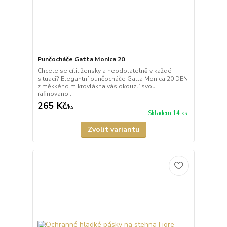
Punčocháče Gatta Monica 20
Chcete se cítit žensky a neodolatelně v každé
situaci? Elegantní punčocháče Gatta Monica 20 DEN
z měkkého mikrovlákna vás okouzlí svou
rafinovano...
265 Kč
/
ks
Skladem 14 ks
Zvolit variantu