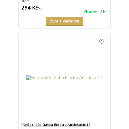
která...
294 Kč
/
ks
Skladem 18 ks
Zvolit variantu
Punčocháče Gatta Electra Antistatic 17