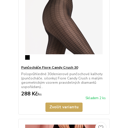
Punčocháče Fiore Candy Crush 30
Poloprůhledné 30denierové punčochové kalhoty
(punčocháče, silonky) Fiore Candy Crush s malým
geometrickým vzorem pravidelných diamantů
uspořádaný...
288 Kč
/
ks
Skladem 2 ks
Zvolit variantu