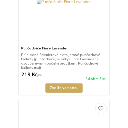
Punčocháče Fiore Lavender
Průhledné 8denierové extra jemné punčochové
kalhoty (punčocháče, silonky) Fiore Lavender s
dvoubarevným bočním proužkem. Punčochové
kalhoty mají ...
219 Kč
/
ks
Skladem 5 ks
Zvolit variantu