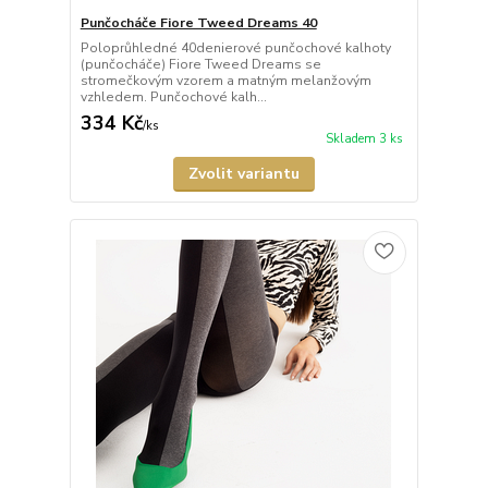
Punčocháče Fiore Tweed Dreams 40
Poloprůhledné 40denierové punčochové kalhoty
(punčocháče) Fiore Tweed Dreams se
stromečkovým vzorem a matným melanžovým
vzhledem. Punčochové kalh...
334 Kč
/
ks
Skladem 3 ks
Zvolit variantu