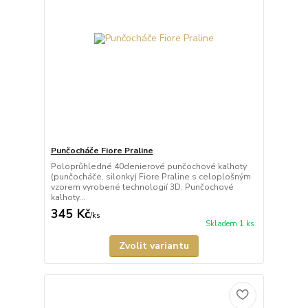
Punčocháče Fiore Praline
Poloprůhledné 40denierové punčochové kalhoty
(punčocháče, silonky) Fiore Praline s celoplošným
vzorem vyrobené technologií 3D. Punčochové
kalhoty...
345 Kč
/
ks
Skladem 1 ks
Zvolit variantu