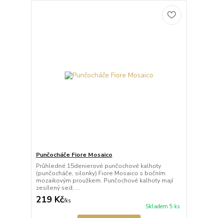
Punčocháče Fiore Mosaico
Průhledné 15denierové punčochové kalhoty
(punčocháče, silonky) Fiore Mosaico s bočním
mozaikovým proužkem. Punčochové kalhoty mají
zesílený sed, ...
219 Kč
/
ks
Skladem 5 ks