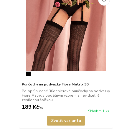
Punčochy na podvazky Fiore Matrix 30
Poloprůhledné 30denierové punčochy na podvazky
Fiore Matrix s podélným vzorem a neviditelně
zesílenou špičkou.
189 Kč
/
ks
Skladem 1 ks
Zvolit variantu