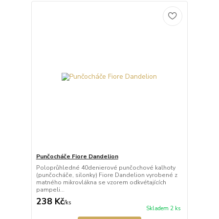
Punčocháče Fiore Dandelion
Poloprůhledné 40denierové punčochové kalhoty
(punčocháče, silonky) Fiore Dandelion vyrobené z
matného mikrovlákna se vzorem odkvétajících
pampeli...
238 Kč
/
ks
Skladem 2 ks