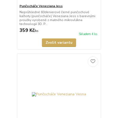
Punčocháče Veneziana Jess
Neprůhledné 60denierové černé punčochové
kalhoty (punčocháče) Veneziana Jess s barevnými
proužky vyrobené z matného mikrovlákna
technologií 3D. P...
359 Kč
/
ks
Skladem 4 ks
Zvolit variantu