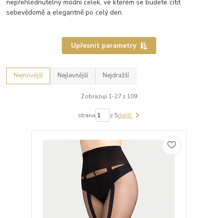
nepřehlédnutelný módní celek, ve kterém se budete cítit
sebevědomě a elegantně po celý den.
Upřesnit parametry
Nejnovější
Nejlevnější
Nejdražší
Zobrazuji 1-27 z 109
strana
z 5
další