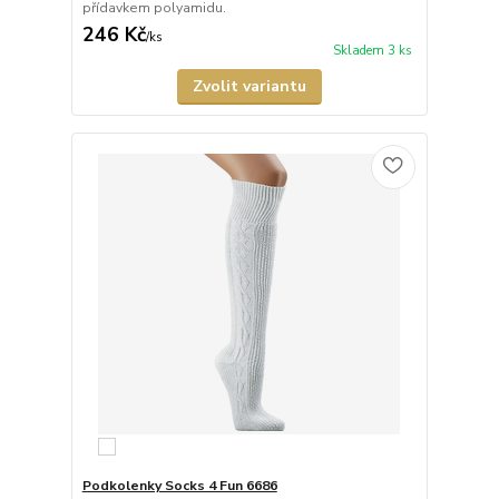
přídavkem polyamidu.
246 Kč
/
ks
Skladem 3 ks
Zvolit variantu
Podkolenky Socks 4 Fun 6686