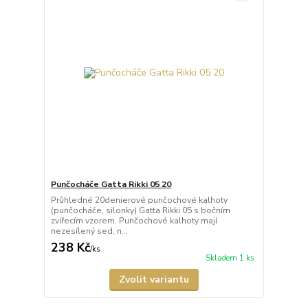
Punčocháče Gatta Rikki 05 20
Průhledné 20denierové punčochové kalhoty
(punčocháče, silonky) Gatta Rikki 05 s bočním
zvířecím vzorem. Punčochové kalhoty mají
nezesílený sed, n...
238 Kč
/
ks
Skladem 1 ks
Zvolit variantu