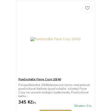
Punčocháče Fiore Cozy 20/40
Poloprůhledné 20/40denierové černo-melanžové
punčochové kalhoty (punčocháče, silonky) Fiore
Cozy se vzorem imitující nadkolenky. Punčochové
kalho...
345 Kč
/
ks
Skladem 3 ks