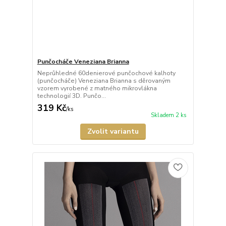
Punčocháče Veneziana Brianna
Neprůhledné 60denierové punčochové kalhoty
(punčocháče) Veneziana Brianna s děrovaným
vzorem vyrobené z matného mikrovlákna
technologií 3D. Punčo...
319 Kč
/
ks
Skladem 2 ks
Zvolit variantu