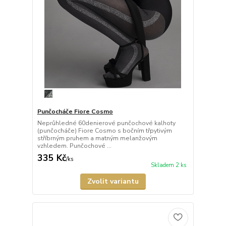
Punčocháče Fiore Cosmo
Neprůhledné 60denierové punčochové kalhoty
(punčocháče) Fiore Cosmo s bočním třpytivým
stříbrným pruhem a matným melanžovým
vzhledem. Punčochové ...
335 Kč
/
ks
Skladem 2 ks
Zvolit variantu