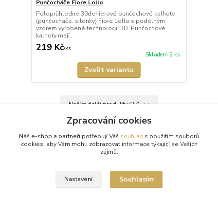
Punčocháče Fiore Lollo
Poloprůhledné 30denierové punčochové kalhoty
(punčocháče, silonky) Fiore Lollo s podélným
vzorem vyrobené technologií 3D. Punčochové
kalhoty mají...
219 Kč
/
ks
Skladem 2 ks
Zvolit variantu
Načíst další produkty (27)
Zpracování cookies
strana
z 5
další
Náš e-shop a partneři potřebují Váš
souhlas
s použitím souborů
cookies, aby Vám mohli zobrazovat informace týkající se Vašich
zájmů.
Souhlasím
Nastavení
Doprava zdarma od 1500 Kč
Nakupte své oblíbené kousky a poštovné zaplatíme za vás.