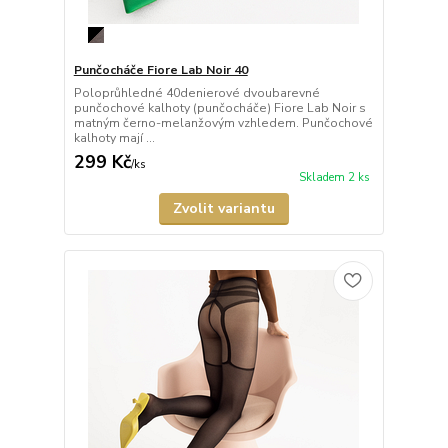
Punčocháče Fiore Lab Noir 40
Poloprůhledné 40denierové dvoubarevné
punčochové kalhoty (punčocháče) Fiore Lab Noir s
matným černo-melanžovým vzhledem. Punčochové
kalhoty mají ...
299 Kč
/
ks
Skladem 2 ks
Zvolit variantu