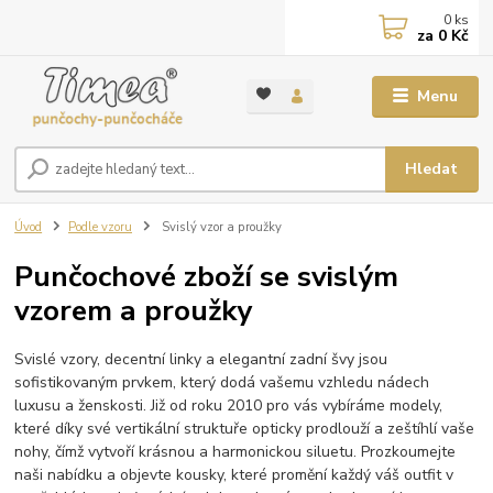
0
ks
za
0 Kč
Menu
Hledat
Úvod
Podle vzoru
Svislý vzor a proužky
Punčochové zboží se svislým
vzorem a proužky
Svislé vzory, decentní linky a elegantní zadní švy jsou
sofistikovaným prvkem, který dodá vašemu vzhledu nádech
luxusu a ženskosti. Již od roku 2010 pro vás vybíráme modely,
které díky své vertikální struktuře opticky prodlouží a zeštíhlí vaše
nohy, čímž vytvoří krásnou a harmonickou siluetu. Prozkoumejte
naši nabídku a objevte kousky, které promění každý váš outfit v