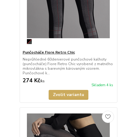
Punčocháče Fiore Retro Chic
Neprůhledné 60denierové punčochové kalhoty
(punčocháče) Fiore Retro Chic vyrobené z matného
mikrovlákna s barevným károvaným vzorem.
Punčochové k...
274 Kč
/
ks
Skladem 4 ks
Zvolit variantu