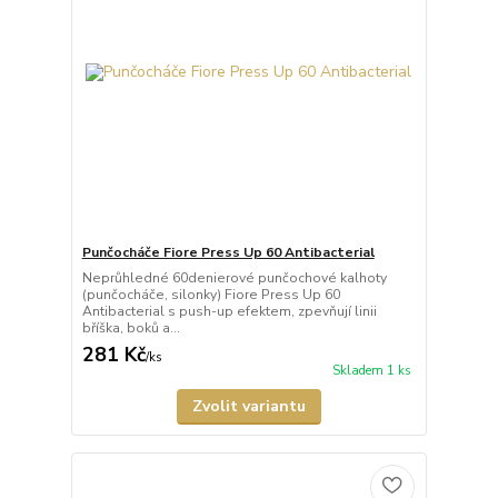
Punčocháče Fiore Press Up 60 Antibacterial
Neprůhledné 60denierové punčochové kalhoty
(punčocháče, silonky) Fiore Press Up 60
Antibacterial s push-up efektem, zpevňují linii
bříška, boků a...
281 Kč
/
ks
Skladem 1 ks
Zvolit variantu