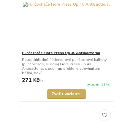
Punčocháče Fiore Press Up 40 Antibacterial
Poloprůhledné 40denierové punčochové kalhoty
(punčocháče, silonky) Fiore Press Up 40
Antibacterial s push-up efektem, zpevňují linii
bříška, boků...
271 Kč
/
ks
Skladem 11 ks
Zvolit variantu