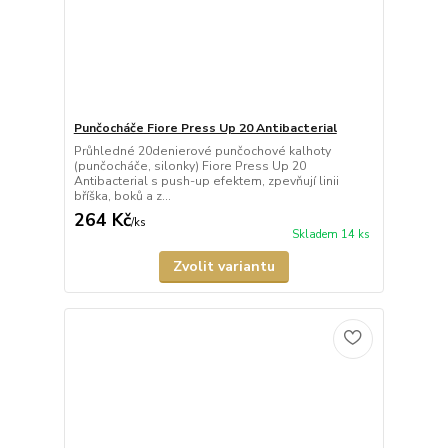
Punčocháče Fiore Press Up 20 Antibacterial
Průhledné 20denierové punčochové kalhoty
(punčocháče, silonky) Fiore Press Up 20
Antibacterial s push-up efektem, zpevňují linii
bříška, boků a z...
264 Kč
/
ks
Skladem 14 ks
Zvolit variantu