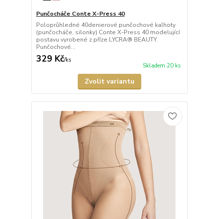
Punčocháče Conte X-Press 40
Poloprůhledné 40denierové punčochové kalhoty
(punčocháče, silonky) Conte X-Press 40 modelující
postavu vyrobené z příze LYCRA® BEAUTY.
Punčochové...
329 Kč
/
ks
Skladem 20 ks
Zvolit variantu