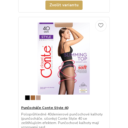
Zvolit variantu
Punčocháče Conte Style 40
Poloprůhledné 40denierové punčochové kalhoty
(punčocháče, silonky) Conte Style 40 se
zeštíhlujícím efektem. Punčochové kalhoty mají
vzorovaný sed...