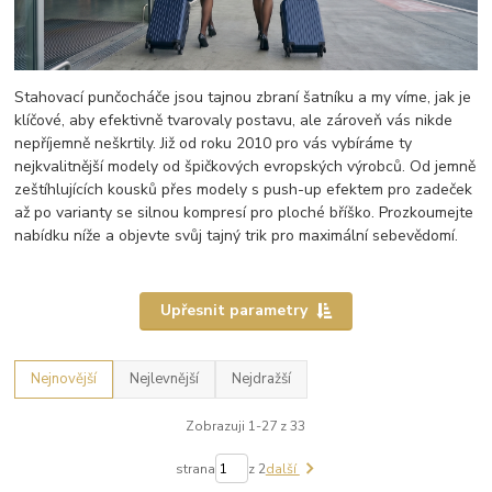
Stahovací punčocháče jsou tajnou zbraní šatníku a my víme, jak je
klíčové, aby efektivně tvarovaly postavu, ale zároveň vás nikde
nepříjemně neškrtily. Již od roku 2010 pro vás vybíráme ty
nejkvalitnější modely od špičkových evropských výrobců. Od jemně
zeštíhlujících kousků přes modely s push-up efektem pro zadeček
až po varianty se silnou kompresí pro ploché bříško. Prozkoumejte
nabídku níže a objevte svůj tajný trik pro maximální sebevědomí.
Upřesnit parametry
Nejnovější
Nejlevnější
Nejdražší
Zobrazuji 1-27 z 33
strana
z 2
další