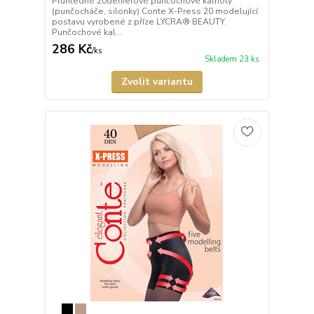
Průhledné 20denierové punčochové kalhoty
(punčocháče, silonky) Conte X-Press 20 modelující
postavu vyrobené z příze LYCRA® BEAUTY.
Punčochové kal...
286 Kč
/
ks
Skladem 23 ks
Zvolit variantu