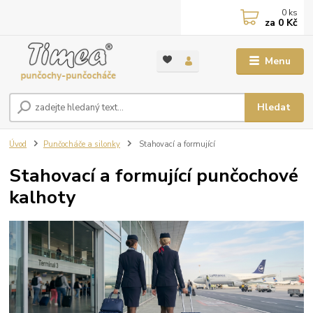
0
ks
za
0 Kč
Menu
Hledat
Úvod
Punčocháče a silonky
Stahovací a formující
Stahovací a formující punčochové
kalhoty