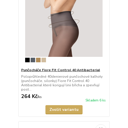
Punčocháče Fiore Fit Control 40 Antibacterial
Poloprůhledné 40denierové punčochové kalhoty
(punčocháče, silonky) Fiore Fit Control 40
Antibacterial které korigují linii břicha a zpevňují
post...
264 Kč
/
ks
Skladem 6 ks
Zvolit variantu