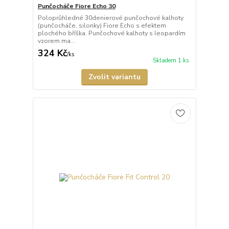
Punčocháče Fiore Echo 30
Poloprůhledné 30denierové punčochové kalhoty
(punčocháče, silonky) Fiore Echo s efektem
plochého bříška. Punčochové kalhoty s leopardím
vzorem ma...
324 Kč
/
ks
Skladem 1 ks
Zvolit variantu