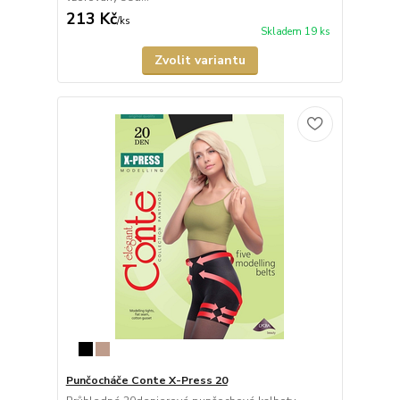
213 Kč
/
ks
Skladem 19 ks
Zvolit variantu
Punčocháče Conte X-Press 20