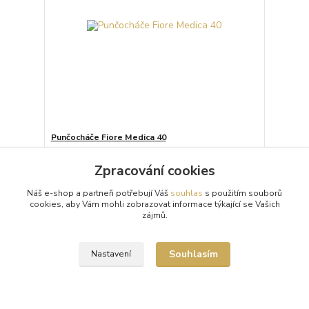
Punčocháče Fiore Medica 40
Poloprůhledné 40denierové punčochové kalhoty
(punčocháče, silonky) Fiore Medica 40 upravující linii
Zpracování cookies
nohou a boků, pomáhají bojovat s celulitidou....
149 Kč
/
ks
Náš e-shop a partneři potřebují Váš
souhlas
s použitím souborů
Skladem 5 ks
cookies, aby Vám mohli zobrazovat informace týkající se Vašich
zájmů.
Zvolit variantu
Souhlasím
Nastavení
Načíst další produkty (6)
strana
z 2
další