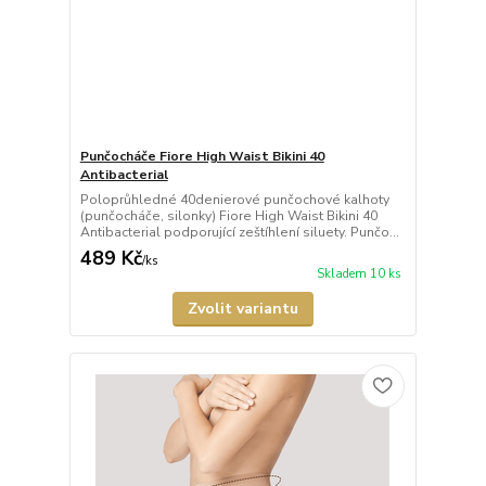
Punčocháče Fiore High Waist Bikini 40
Antibacterial
Poloprůhledné 40denierové punčochové kalhoty
(punčocháče, silonky) Fiore High Waist Bikini 40
Antibacterial podporující zeštíhlení siluety. Punčo...
489 Kč
/
ks
Skladem 10 ks
Zvolit variantu