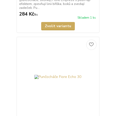
(punčocháče, silonky) Fiore Empress s push-up
efektem, zpevňují linii bříška, boků a zvedají
zadeček. Pu...
284 Kč
/
ks
Skladem 1 ks
Zvolit variantu