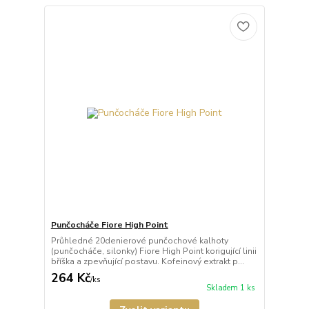
Punčocháče Fiore High Point
Průhledné 20denierové punčochové kalhoty
(punčocháče, silonky) Fiore High Point korigující linii
bříška a zpevňující postavu. Kofeinový extrakt p...
264 Kč
/
ks
Skladem 1 ks