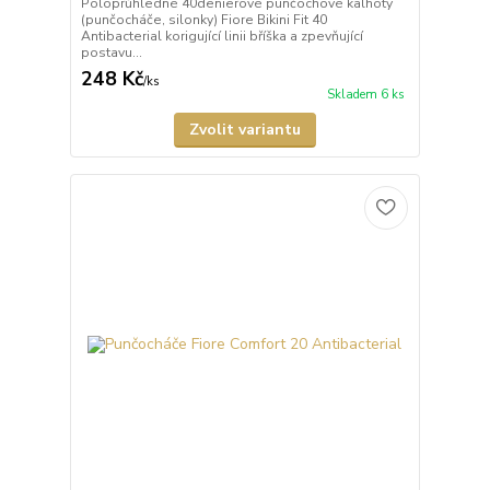
Poloprůhledné 40denierové punčochové kalhoty
(punčocháče, silonky) Fiore Bikini Fit 40
Antibacterial korigující linii bříška a zpevňující
postavu...
248 Kč
/
ks
Skladem 6 ks
Zvolit variantu