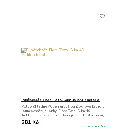
Punčocháče Fiore Total Slim 40 Antibacterial
Poloprůhledné 40denierové punčochové kalhoty
(punčocháče, silonky) Fiore Total Slim 40
Antibacterial zeštíhlující, tvarující linii bříška, pasu, ...
281 Kč
/
ks
Skladem 5 ks