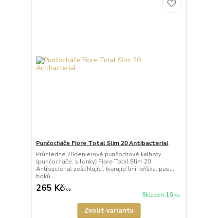
Punčocháče Fiore Total Slim 20 Antibacterial
Průhledné 20denierové punčochové kalhoty
(punčocháče, silonky) Fiore Total Slim 20
Antibacterial zeštíhlující, tvarující linii bříška, pasu,
boků...
265 Kč
/
ks
Skladem 16 ks
Zvolit variantu