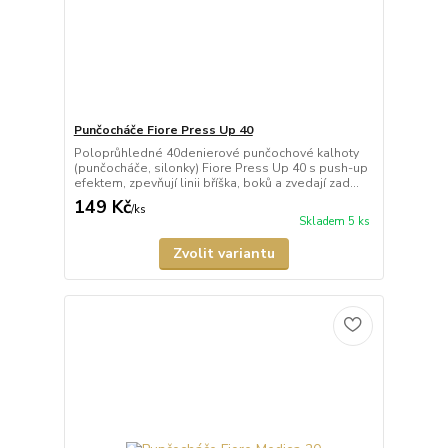
Punčocháče Fiore Press Up 40
Poloprůhledné 40denierové punčochové kalhoty
(punčocháče, silonky) Fiore Press Up 40 s push-up
efektem, zpevňují linii bříška, boků a zvedají zad...
149 Kč
/
ks
Skladem 5 ks
Zvolit variantu