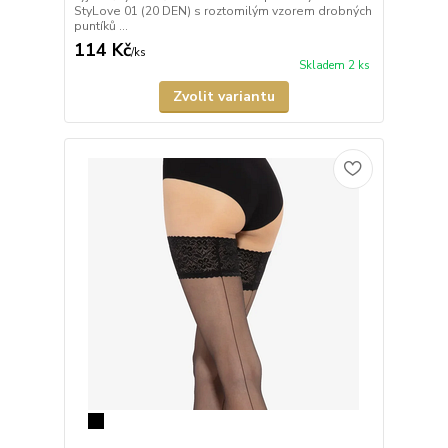
StyLove 01 (20 DEN) s roztomilým vzorem drobných
puntíků ...
114 Kč
/
ks
Skladem 2 ks
Zvolit variantu