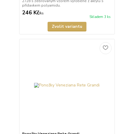
2728 s žebrovaným vzorem vyrobené z akrylu s
přídavkem polyamidu.
246 Kč
/
ks
Skladem 3 ks
Zvolit variantu
Ponožky Veneziana Rete Grandi