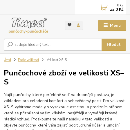
0
ks
za
0 Kč
Menu
Hledat
Úvod
Podle velikosti
Velikost XS-S
Punčochové zboží ve velikosti XS–
S
Najít punčochy, které perfektně sedí na drobnější postavu, je
základem pro celodenní komfort a sebevědomý pocit. Pro velikost
XS–S vybíráme modely s vysokou elasticitou a precizním střihem,
které se přizpůsobí vašim křivkám, nesjíždějí a vytvářejí krásně
hladký vzhled. Prozkoumejte naši nabídku v této velikosti a
objevte punčochy, které vám zajistí pocit „druhé kůže“ a umožní