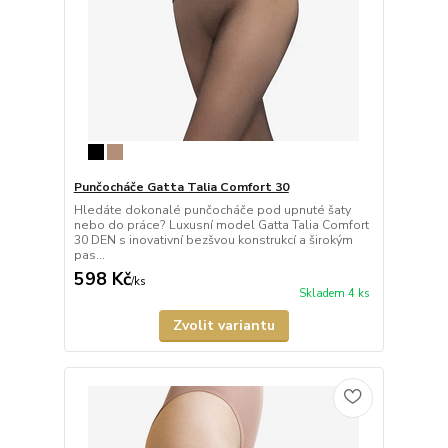
Punčocháče Gatta Talia Comfort 30
Hledáte dokonalé punčocháče pod upnuté šaty
nebo do práce? Luxusní model Gatta Talia Comfort
30 DEN s inovativní bezšvou konstrukcí a širokým
pas...
598 Kč
/
ks
Skladem 4 ks
Zvolit variantu