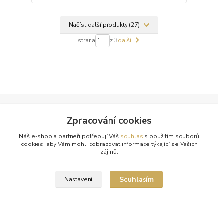
Načíst další produkty (27)
strana
z 3
další
Zpracování cookies
Doprava zdarma od 1500 Kč
Nakupte své oblíbené kousky a poštovné zaplatíme za vás.
Náš e-shop a partneři potřebují Váš
souhlas
s použitím souborů
cookies, aby Vám mohli zobrazovat informace týkající se Vašich
Pečlivá expedice
zájmů.
Vaše objednávky balíme s maximální péčí a odesíláme 2x
týdně.
Souhlasím
Nastavení
Tradice a spolehlivost
Již od roku 2010 oblékáme vaše nohy do luxusu. Děkujeme!