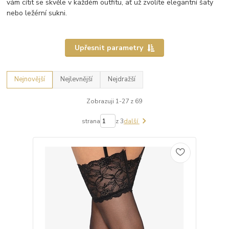
vám cítit se skvěle v každém outfitu, ať už zvolíte elegantní šaty
nebo ležérní sukni.
Upřesnit parametry
Nejnovější
Nejlevnější
Nejdražší
Zobrazuji 1-27 z 69
strana
z 3
další