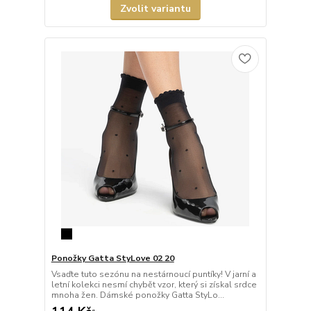
Zvolit variantu
Ponožky Gatta StyLove 02 20
Vsaďte tuto sezónu na nestárnoucí puntíky! V jarní a
letní kolekci nesmí chybět vzor, který si získal srdce
mnoha žen. Dámské ponožky Gatta StyLo...