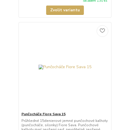
Skladem 130 ks
Zvolit variantu
Punčocháče Fiore Sava 15
Průhledné 15denierové jemné punčochové kalhoty
(punčocháče, silonky) Fiore Sava. Punčochové
kalhoty mají zesílený sed, neviditelně zesílené