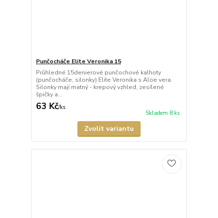
Punčocháče Elite Veronika 15
Průhledné 15denierové punčochové kalhoty
(punčocháče, silonky) Elite Veronika s Aloe vera.
Silonky mají matný - krepový vzhled, zesílené
špičky a...
63 Kč
/
ks
Skladem 8 ks
Zvolit variantu