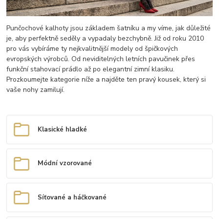
Punčochové kalhoty jsou základem šatníku a my víme, jak důležité
je, aby perfektně seděly a vypadaly bezchybně. Již od roku 2010
pro vás vybíráme ty nejkvalitnější modely od špičkových
evropských výrobců. Od neviditelných letních pavučinek přes
funkční stahovací prádlo až po elegantní zimní klasiku.
Prozkoumejte kategorie níže a najděte ten pravý kousek, který si
vaše nohy zamilují.
Klasické hladké
Módní vzorované
Síťované a háčkované