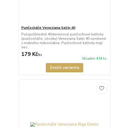
Punčocháče Veneziana Satin 40
Poloprůhledné 40denierové punčochové kalhoty
(punčocháče, silonky) Veneziana Satin 40 vyrobené
z matného mikrovlákna. Punčochové kalhoty mají
nez...
179 Kč
/
ks
Skladem 434 ks
Zvolit variantu