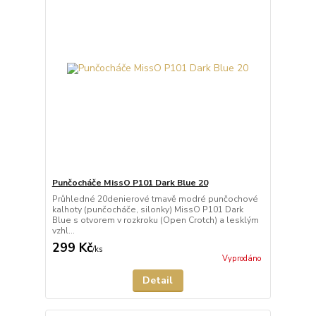
Punčocháče MissO P101 Dark Blue 20
Průhledné 20denierové tmavě modré punčochové
kalhoty (punčocháče, silonky) MissO P101 Dark
Blue s otvorem v rozkroku (Open Crotch) a lesklým
vzhl...
299 Kč
/
ks
Vyprodáno
Detail