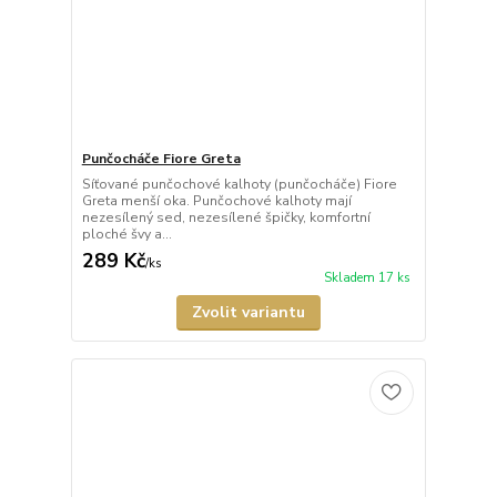
Punčocháče Fiore Greta
Síťované punčochové kalhoty (punčocháče) Fiore
Greta menší oka. Punčochové kalhoty mají
nezesílený sed, nezesílené špičky, komfortní
ploché švy a...
289 Kč
/
ks
Skladem 17 ks
Zvolit variantu