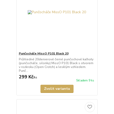
Punčocháče MissO P101 Black 20
Průhledné 20denierové černé punčochové kalhoty
(punčocháče, silonky) MissO P101 Black s otvorem
v rozkroku (Open Crotch) a lesklým vzhledem.
Punč...
299 Kč
/
ks
Skladem 9 ks
Zvolit variantu