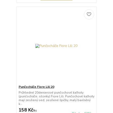
Punčocháče Fiore Lili 20
Průhledné 20denierové punčochové kalhoty
(punčocháče, silonky) Fiore Lili. Punčochové kalhoty
mají zesílený sed, zesílené špičky, malý bavlněný
k...
158 Kč
/
ks