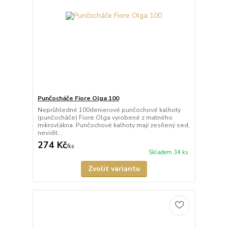
Punčocháče Fiore Olga 100
Neprůhledné 100denierové punčochové kalhoty
(punčocháče) Fiore Olga vyrobené z matného
mikrovlákna. Punčochové kalhoty mají zesílený sed,
nevidit...
274 Kč
/
ks
Skladem 34 ks
Zvolit variantu