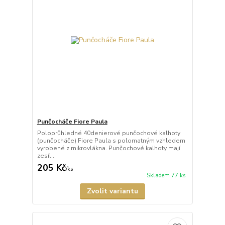
Punčocháče Fiore Paula
Poloprůhledné 40denierové punčochové kalhoty
(punčocháče) Fiore Paula s polomatným vzhledem
vyrobené z mikrovlákna. Punčochové kalhoty mají
zesíl...
205 Kč
/
ks
Skladem 77 ks
Zvolit variantu