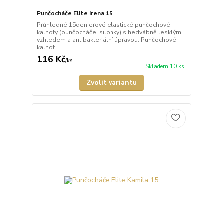
Punčocháče Elite Irena 15
Průhledné 15denierové elastické punčochové
kalhoty (punčocháče, silonky) s hedvábně lesklým
vzhledem a antibakteriální úpravou. Punčochové
kalhot...
116 Kč
/
ks
Skladem 10 ks
Zvolit variantu