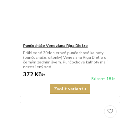
Punčocháče Veneziana Riga Dietro
Průhledné 20denierové punčochové kalhoty
(punčocháče, silonky) Veneziana Riga Dietro s
černým zadním švem. Punčochové kalhoty mají
nezesílený sed...
372 Kč
/
ks
Skladem 18 ks
Zvolit variantu