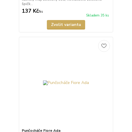
špičk...
137 Kč
/
ks
Skladem 35 ks
Zvolit variantu
Punčocháče Fiore Ada