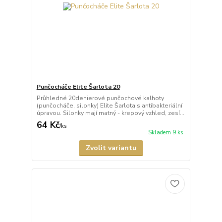
Punčocháče Elite Šarlota 20
Průhledné 20denierové punčochové kalhoty
(punčocháče, silonky) Elite Šarlota s antibakteriální
úpravou. Silonky mají matný - krepový vzhled, zesí...
64 Kč
/
ks
Skladem 9 ks
Zvolit variantu