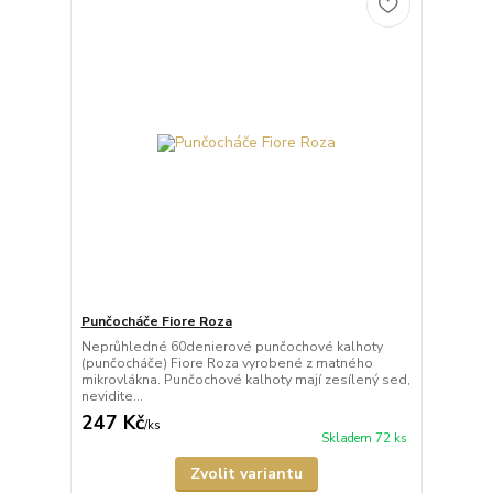
Punčocháče Fiore Roza
Neprůhledné 60denierové punčochové kalhoty
(punčocháče) Fiore Roza vyrobené z matného
mikrovlákna. Punčochové kalhoty mají zesílený sed,
nevidite...
247 Kč
/
ks
Skladem 72 ks
Zvolit variantu