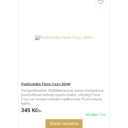
Punčocháče Fiore Cozy 20/40
Poloprůhledné 20/40denierové černo-melanžové
punčochové kalhoty (punčocháče, silonky) Fiore
Cozy se vzorem imitující nadkolenky. Punčochové
kalho...
345 Kč
/
ks
Skladem 3 ks
Zvolit variantu