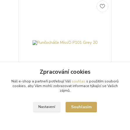
Zpracování cookies
Náš e-shop a partneři potřebují Váš
souhlas
s použitím souborů
cookies, aby Vám mohli zobrazovat informace týkající se Vašich
Punčocháče MissO P101 Grey 20
zájmů.
Průhledné 20denierové šedé punčochové kalhoty
(punčocháče, silonky) MissO P101 Grey s otvorem v
rozkroku (Open Crotch) a lesklým vzhledem.
Souhlasím
Nastavení
Punčoc...
299 Kč
/
ks
Skladem 3 ks
Zvolit variantu