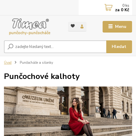
0
ks
za
0 Kč
Menu
Hledat
Úvod
Punčocháče a silonky
Punčochové kalhoty