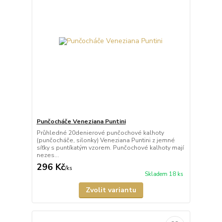
Punčocháče Veneziana Puntini
Průhledné 20denierové punčochové kalhoty
(punčocháče, silonky) Veneziana Puntini z jemné
síťky s puntíkatým vzorem. Punčochové kalhoty mají
nezes...
296 Kč
/
ks
Skladem 18 ks
Zvolit variantu