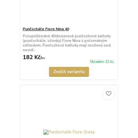
Punčocháče Fiore Nina 40
Poloprůhledné 40denierové punčochové kalhoty
(punčocháče, silonky) Fiore Nina s polomatným
vzhledem. Punčochové kalhoty mají zesílený sed,
nevidi...
182 Kč
/
ks
Skladem 32 ks
Zvolit variantu