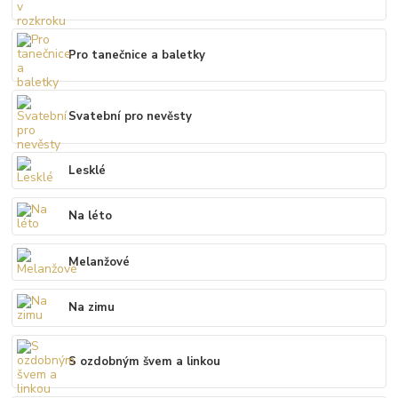
Pro tanečnice a baletky
Svatební pro nevěsty
Lesklé
Na léto
Melanžové
Na zimu
S ozdobným švem a linkou