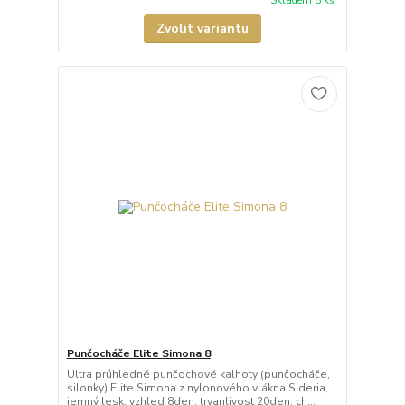
Skladem 8 ks
Zvolit variantu
Punčocháče Elite Simona 8
Ultra průhledné punčochové kalhoty (punčocháče,
silonky) Elite Simona z nylonového vlákna Sideria,
jemný lesk, vzhled 8den, trvanlivost 20den, ch...