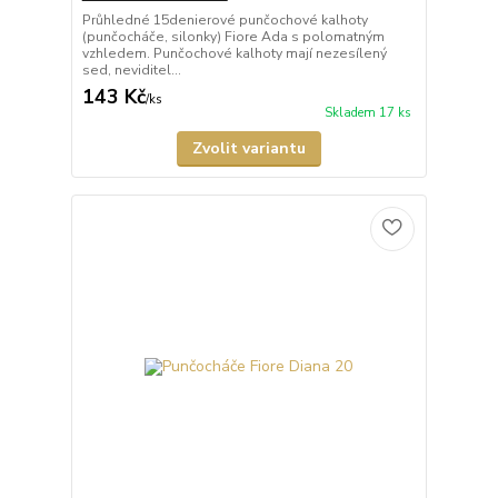
Průhledné 15denierové punčochové kalhoty
(punčocháče, silonky) Fiore Ada s polomatným
vzhledem. Punčochové kalhoty mají nezesílený
sed, neviditel...
143 Kč
/
ks
Skladem 17 ks
Zvolit variantu