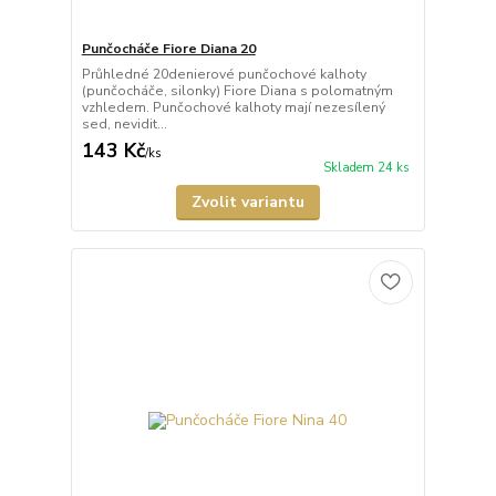
Punčocháče Fiore Diana 20
Průhledné 20denierové punčochové kalhoty
(punčocháče, silonky) Fiore Diana s polomatným
vzhledem. Punčochové kalhoty mají nezesílený
sed, nevidit...
143 Kč
/
ks
Skladem 24 ks
Zvolit variantu