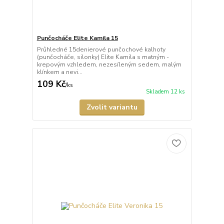
Punčocháče Elite Kamila 15
Průhledné 15denierové punčochové kalhoty
(punčocháče, silonky) Elite Kamila s matným -
krepovým vzhledem, nezesíleným sedem, malým
klínkem a nevi...
109 Kč
/
ks
Skladem 12 ks
Zvolit variantu