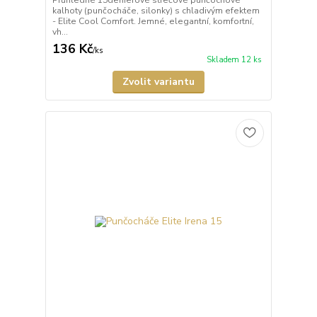
Průhledné 15denierové strečové punčochové
kalhoty (punčocháče, silonky) s chladivým efektem
- Elite Cool Comfort. Jemné, elegantní, komfortní,
vh...
136 Kč
/
ks
Skladem 12 ks
Zvolit variantu