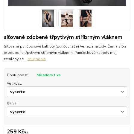
síťované zdobené třpytivým stříbrným vláknem
Síťované punčochové kalhoty (punčocháče) Veneziana Lilly. Černá síťka
je zdobena třpytivým stříbrným vláknem. Punčochové kalhoty mají
zesílený se...
celý popis
Dostupnost
Skladem 1 ks
Velikost:
Barva:
259 Kč
/
ks