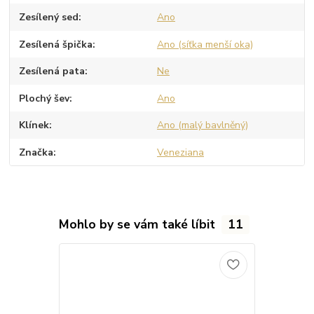
Zesílený sed
Ano
Zesílená špička
Ano (síťka menší oka)
Zesílená pata
Ne
Plochý šev
Ano
Klínek
Ano (malý bavlněný)
Značka
Veneziana
Mohlo by se vám také líbit
11