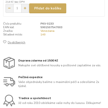
214 Kč
bez DPH
Přidat do košíku
Číslo produktu:
PKV-0233
EAN kód:
5901507547003
Značka:
Veneziana
Skladové místo:
140
Do oblíbených
Doprava zdarma od 1500 Kč
Nakupte své oblíbené kousky a poštovné zaplatíme za vás.
Pečlivá expedice
Vaše objednávky balíme s maximální péčí a odesíláme 2x
týdně.
Tradice a spolehlivost
Již od roku 2010 oblékáme vaše nohy do luxusu. Děkujeme!