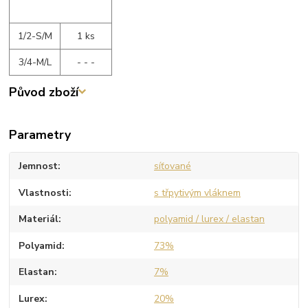
1/2-S/M
1 ks
3/4-M/L
- - -
Původ zboží
Parametry
Jemnost
síťované
Vlastnosti
s třpytivým vláknem
Materiál
polyamid / lurex / elastan
Polyamid
73%
Elastan
7%
Lurex
20%