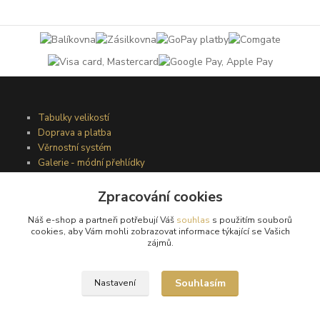
Tabulky velikostí
Doprava a platba
Věrnostní systém
Galerie - módní přehlídky
Zpracování cookies
Podmínky užití webového rozhraní
Náš e-shop a partneři potřebují Váš
souhlas
s použitím souborů
Obchodní podmínky
cookies, aby Vám mohli zobrazovat informace týkající se Vašich
Ochrana osobních údajů
zájmů.
Kontakty
Souhlasím
Nastavení
Podmínky vrácení zboží