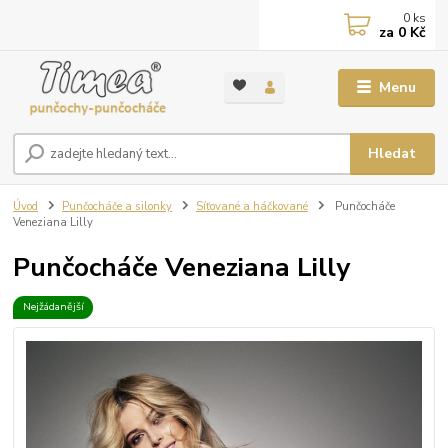
0
ks
za
0 Kč
Menu
Hledat
Úvod
Punčocháče a silonky
Síťované a háčkované
Punčocháče
Veneziana Lilly
Punčocháče Veneziana Lilly
Nejžádanější