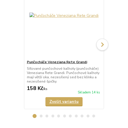
Punčocháče Veneziana Rete Grandi
Punčocháče
Síťované punčochové kalhoty (punčocháče)
Síťované pu
Veneziana Rete Grandi. Punčochové kalhoty
Veneziana R
mají větší oka, nezesílený sed bez klínku a
kalhoty mají
nezesílené špičky.
špičky a malý
158 Kč
196 Kč
/
ks
/
ks
Skladem 14 ks
Zvolit variantu