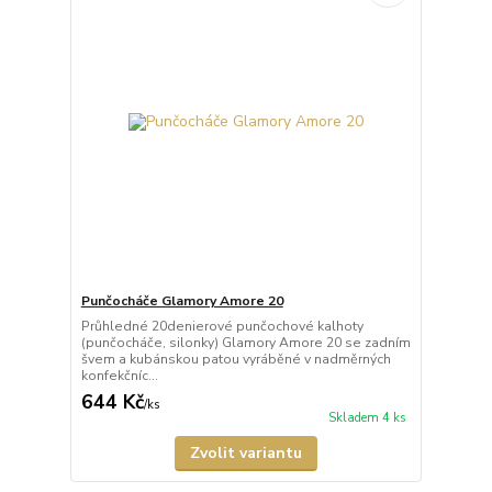
Punčocháče Glamory Amore 20
Průhledné 20denierové punčochové kalhoty
(punčocháče, silonky) Glamory Amore 20 se zadním
švem a kubánskou patou vyráběné v nadměrných
konfekčníc...
644 Kč
/
ks
Skladem 4 ks
Zvolit variantu