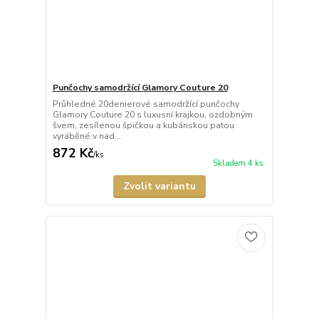
Punčochy samodržící Glamory Couture 20
Průhledné 20denierové samodržící punčochy
Glamory Couture 20 s luxusní krajkou, ozdobným
švem, zesílenou špičkou a kubánskou patou
vyráběné v nad...
872 Kč
/
ks
Skladem 4 ks
Zvolit variantu