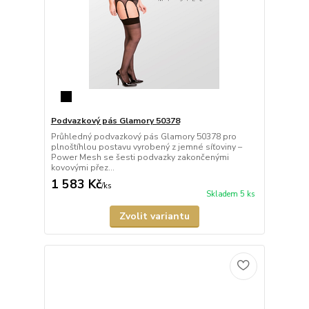
Podvazkový pás Glamory 50378
Průhledný podvazkový pás Glamory 50378 pro
plnoštíhlou postavu vyrobený z jemné síťoviny –
Power Mesh se šesti podvazky zakončenými
kovovými přez...
1 583 Kč
/
ks
Skladem 5 ks
Zvolit variantu