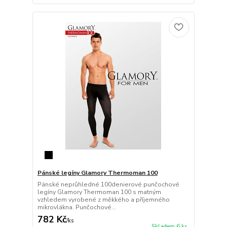
Pánské legíny Glamory Thermoman 100
Pánské neprůhledné 100denierové punčochové
legíny Glamory Thermoman 100 s matným
vzhledem vyrobené z měkkého a příjemného
mikrovlákna. Punčochové...
782 Kč
/
ks
Skladem 6 ks