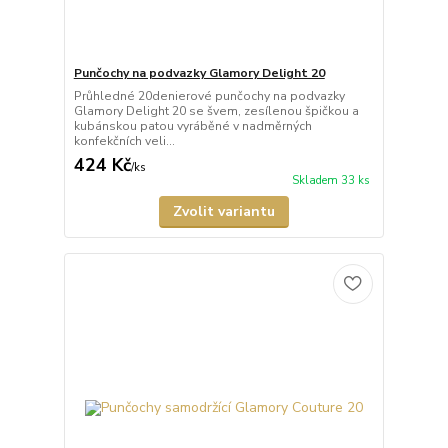
Punčochy na podvazky Glamory Delight 20
Průhledné 20denierové punčochy na podvazky
Glamory Delight 20 se švem, zesílenou špičkou a
kubánskou patou vyráběné v nadměrných
konfekčních veli...
424 Kč
/
ks
Skladem 33 ks
Zvolit variantu