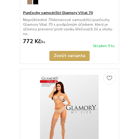
Punčochy samodržící Glamory Vital 70
Neprůhledné 70denierové samodržící punčochy
Glamory Vital 70 s podpůrným účinkem, který je
účinnou prevencí proti vzniku křečových žil a otoku
no...
772 Kč
/
ks
Skladem 9 ks
Zvolit variantu