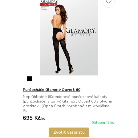
Punčocháče Glamory Ouvert 60
Neprůhledné 60denierové punčochové kalhoty
(punčocháče, silonky) Glamory Ouvert 60 s otvorem
v rozkroku (Open Crotch) vyrobené z mikrovlákna.
Pun...
695 Kč
/
ks
Skladem 1 ks
Zvolit variantu