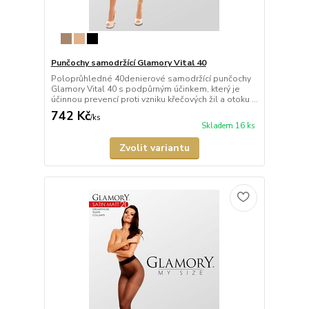
Punčochy samodržící Glamory Vital 40
Poloprůhledné 40denierové samodržící punčochy
Glamory Vital 40 s podpůrným účinkem, který je
účinnou prevencí proti vzniku křečových žil a otoku ...
742 Kč
/
ks
Skladem 16 ks
Zvolit variantu