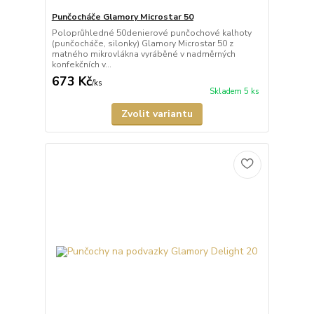
Punčocháče Glamory Microstar 50
Poloprůhledné 50denierové punčochové kalhoty
(punčocháče, silonky) Glamory Microstar 50 z
matného mikrovlákna vyráběné v nadměrných
konfekčních v...
673 Kč
/
ks
Skladem 5 ks
Zvolit variantu