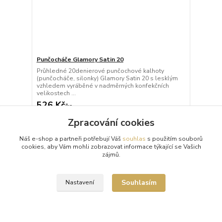
Punčocháče Glamory Satin 20
Průhledné 20denierové punčochové kalhoty
(punčocháče, silonky) Glamory Satin 20 s lesklým
vzhledem vyráběné v nadměrných konfekčních
velikostech ...
526 Kč
/
ks
Skladem 14 ks
Zpracování cookies
Zvolit variantu
Náš e-shop a partneři potřebují Váš
souhlas
s použitím souborů
cookies, aby Vám mohli zobrazovat informace týkající se Vašich
zájmů.
Načíst další produkty (2)
strana
z 2
další
Souhlasím
Nastavení