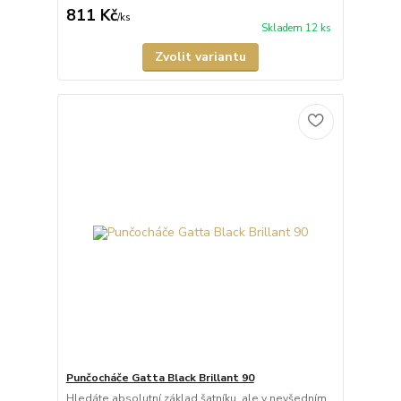
811 Kč
/
ks
Skladem 12 ks
Zvolit variantu
Punčocháče Gatta Black Brillant 90
Hledáte absolutní základ šatníku, ale v nevšedním