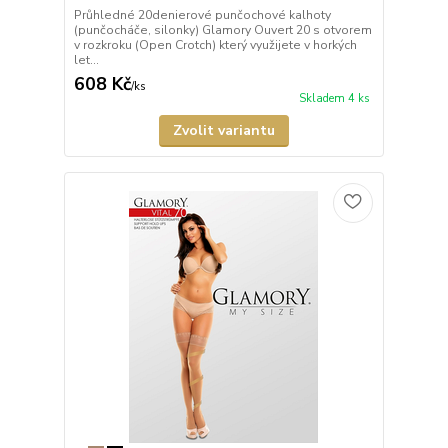
Průhledné 20denierové punčochové kalhoty
(punčocháče, silonky) Glamory Ouvert 20 s otvorem
v rozkroku (Open Crotch) který využijete v horkých
let...
608 Kč
/
ks
Skladem 4 ks
Zvolit variantu