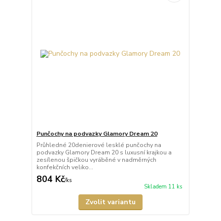
Punčochy na podvazky Glamory Dream 20
Průhledné 20denierové lesklé punčochy na
podvazky Glamory Dream 20 s luxusní krajkou a
zesílenou špičkou vyráběné v nadměrných
konfekčních veliko...
804 Kč
/
ks
Skladem 11 ks
Zvolit variantu