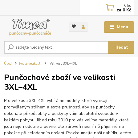
0
ks
za
0 Kč
Menu
Hledat
Úvod
Podle velikosti
Velikost 3XL–4XL
Punčochové zboží ve velikosti
3XL–4XL
Pro velikosti 3XL–4XL vybíráme modely, které vynikají
promyšleným střihem a extra pružností, aby se punčochy
dokonale přizpůsobily a poskytly vám absolutní svobodu v
každém pohybu. Již od roku 2010 pro vás volíme materiály, které
jsou nejen odolné a pevné, ale zároveň nesmírně příjemné na
pokožce při celodenním nošení. Prozkoumejte naši nabídku v této