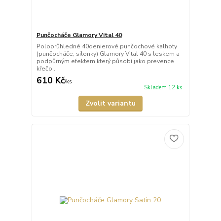
Punčocháče Glamory Vital 40
Poloprůhledné 40denierové punčochové kalhoty
(punčocháče, silonky) Glamory Vital 40 s leskem a
podpůrným efektem který působí jako prevence
křečo...
610 Kč
/
ks
Skladem 12 ks
Zvolit variantu