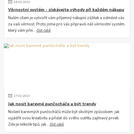
06
.
05
.
2023
Věrnostní systém - získávejte výhody při každém nákupu
Naším cílem je vytvořit vám příjemný nákupní zážitek a odměnit vás
za vaši věrnost. Proto jsme pro vás připravili náš věrnostní systém,
který vám přin...
číst celé
27
.
02
.
2023
Jak nosit barevné punčocháče a být trendy
Nošení barevných punčocháčů může být skvělým způsobem, jak
vyjádřit svou kreativitu a přidat do svého outfitu zajímavý prvek.
Zde je několik tipů, jak...
číst celé