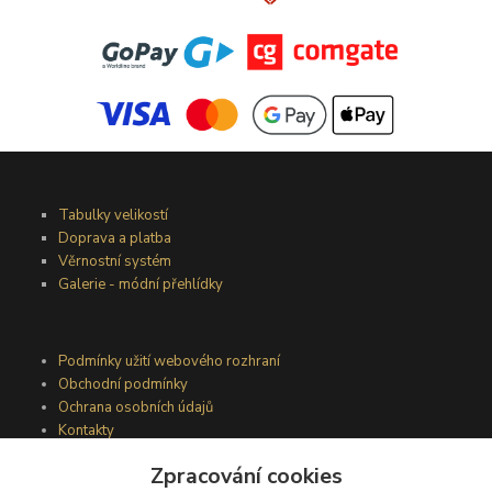
Tabulky velikostí
Doprava a platba
Věrnostní systém
Galerie - módní přehlídky
Podmínky užití webového rozhraní
Obchodní podmínky
Ochrana osobních údajů
Kontakty
Zpracování cookies