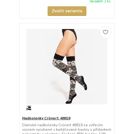
Skladem 3 ks
Zvolit variantu
Nadkolenky Crönert 48818
Dámské nadkolenky Crönert 48818 se zvířecím
vzorem vyrobené z kartáčované bavlny s přídavkem