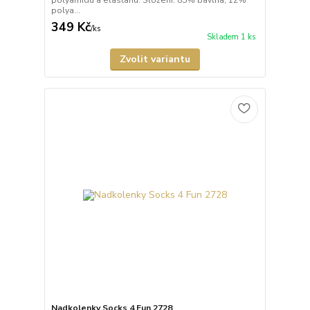
polyamidu a elastanu. Složení: 85% bavlna, 12%
polya...
349 Kč
/
ks
Skladem 1 ks
Zvolit variantu
Nadkolenky Socks 4 Fun 2728