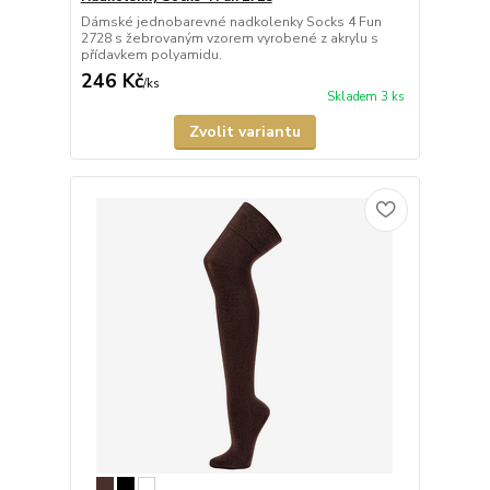
Dámské jednobarevné nadkolenky Socks 4 Fun
2728 s žebrovaným vzorem vyrobené z akrylu s
přídavkem polyamidu.
246 Kč
/
ks
Skladem 3 ks
Zvolit variantu