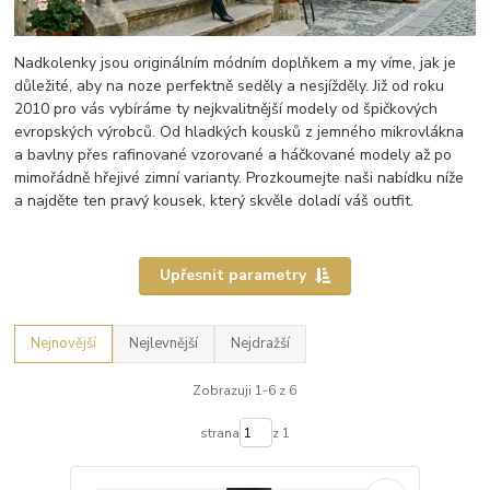
Nadkolenky jsou originálním módním doplňkem a my víme, jak je
důležité, aby na noze perfektně seděly a nesjížděly. Již od roku
2010 pro vás vybíráme ty nejkvalitnější modely od špičkových
evropských výrobců. Od hladkých kousků z jemného mikrovlákna
a bavlny přes rafinované vzorované a háčkované modely až po
mimořádně hřejivé zimní varianty. Prozkoumejte naši nabídku níže
a najděte ten pravý kousek, který skvěle doladí váš outfit.
Upřesnit parametry
Nejnovější
Nejlevnější
Nejdražší
Zobrazuji 1-6 z 6
strana
z 1