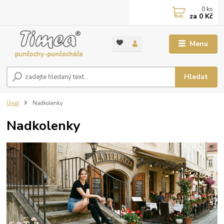
0
ks
za
0 Kč
Menu
Hledat
Úvod
Nadkolenky
Nadkolenky