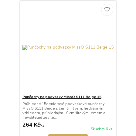
Punčochy na podvazky MissO S111 Beige 15
Průhledné 15denierové podvazkové punčochy
MissO S111 Beige s černým švem, hedvábným
vzhledem, průhledným 10 cm širokým lemem a
neviditelně zesíle...
264 Kč
/
ks
Skladem 6 ks