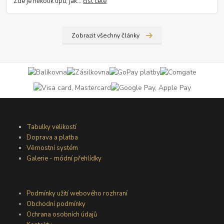
Zde je několik tipů, jak...
číst celé
Zobrazit všechny články
Tabulky velikostí
Doprava a platba
Věrnostní systém
Galerie - módní přehlídky
Podmínky užití webového rozhraní
Obchodní podmínky
Ochrana osobních údajů