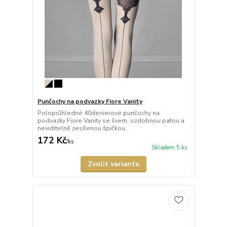
Punčochy na podvazky Fiore Vanity
Poloprůhledné 40denierové punčochy na
podvazky Fiore Vanity se švem, ozdobnou patou a
neviditelně zesílenou špičkou.
172 Kč
/
ks
Skladem 5 ks
Zvolit variantu