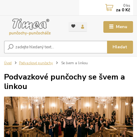
0
ks
za
0 Kč
Menu
Hledat
Úvod
Podvazkové punčochy
Se švem a linkou
Podvazkové punčochy se švem a
linkou