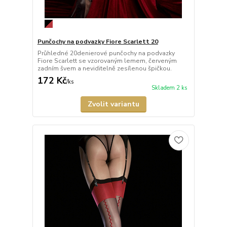
Punčochy na podvazky Fiore Scarlett 20
Průhledné 20denierové punčochy na podvazky
Fiore Scarlett se vzorovaným lemem, červeným
zadním švem a neviditelně zesílenou špičkou.
172 Kč
/
ks
Skladem 2 ks
Zvolit variantu