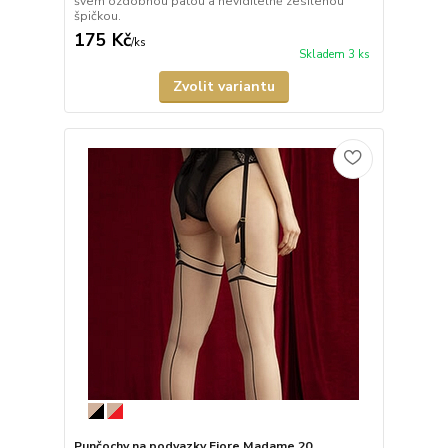
švem ozdobnou patou a neviditelně zesílenou
špičkou.
175 Kč
/
ks
Skladem 3 ks
Zvolit variantu
Punčochy na podvazky Fiore Madame 20