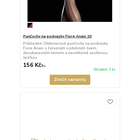
Punčochy na podvazky Fiore Anais 20
Průhledné 20denierové punčochy na podvazky
Fiore Anais s červeným ozdobným švem,
dvoubarevným lemem a neviditelně zesílenou
špičkou.
156 Kč
/
ks
Skladem 3 ks
Zvolit variantu