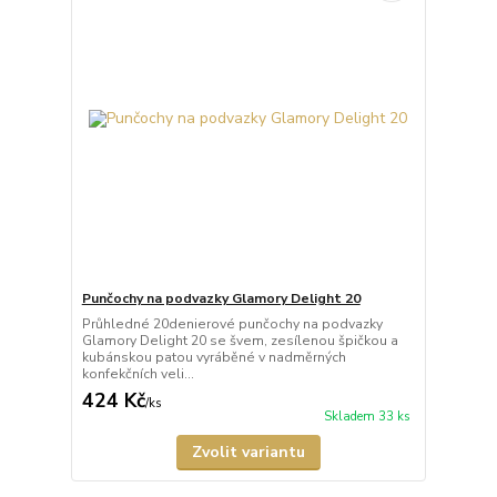
Punčochy na podvazky Glamory Delight 20
Průhledné 20denierové punčochy na podvazky
Glamory Delight 20 se švem, zesílenou špičkou a
kubánskou patou vyráběné v nadměrných
konfekčních veli...
424 Kč
/
ks
Skladem 33 ks
Zvolit variantu