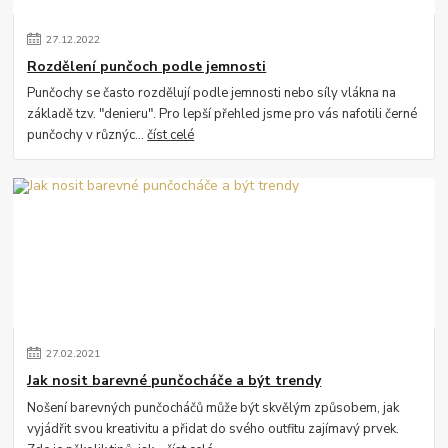
27
.
12
.
2022
Rozdělení punčoch podle jemnosti
Punčochy se často rozdělují podle jemnosti nebo síly vlákna na
základě tzv. "denieru". Pro lepší přehled jsme pro vás nafotili černé
punčochy v různýc...
číst celé
27
.
02
.
2021
Jak nosit barevné punčocháče a být trendy
Nošení barevných punčocháčů může být skvělým způsobem, jak
vyjádřit svou kreativitu a přidat do svého outfitu zajímavý prvek.