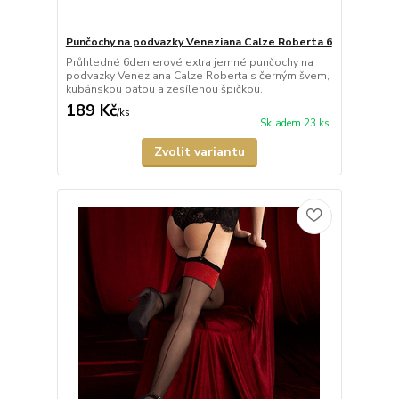
Punčochy na podvazky Veneziana Calze Roberta 6
Průhledné 6denierové extra jemné punčochy na
podvazky Veneziana Calze Roberta s černým švem,
kubánskou patou a zesílenou špičkou.
189 Kč
/
ks
Skladem 23 ks
Zvolit variantu