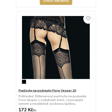
Zvolit variantu
Punčochy na podvazky Fiore Vesper 20
Průhledné 20denierové punčochy na podvazky
Fiore Vesper s ozdobným švem, vzorovaným
lemem a neviditelně zesílenou špičkou.
172 Kč
/
ks