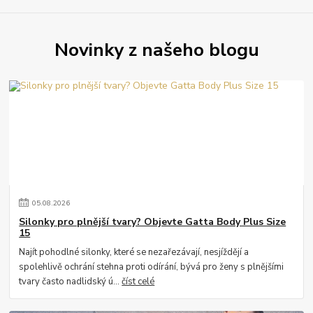
Novinky z našeho blogu
05
.
08
.
2026
Silonky pro plnější tvary? Objevte Gatta Body Plus Size
15
Najít pohodlné silonky, které se nezařezávají, nesjíždějí a
spolehlivě ochrání stehna proti odírání, bývá pro ženy s plnějšími
tvary často nadlidský ú...
číst celé