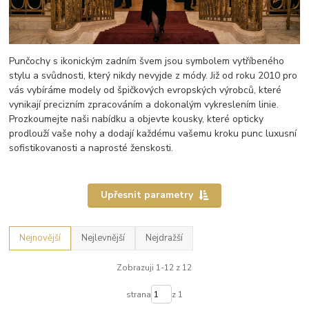
Punčochy s ikonickým zadním švem jsou symbolem vytříbeného
stylu a svůdnosti, který nikdy nevyjde z módy. Již od roku 2010 pro
vás vybíráme modely od špičkových evropských výrobců, které
vynikají precizním zpracováním a dokonalým vykreslením linie.
Prozkoumejte naši nabídku a objevte kousky, které opticky
prodlouží vaše nohy a dodají každému vašemu kroku punc luxusní
sofistikovanosti a naprosté ženskosti.
Upřesnit parametry
Nejnovější
Nejlevnější
Nejdražší
Zobrazuji 1-12 z 12
strana
z 1