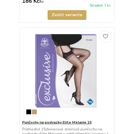
186 Kč
/
ks
Skladem 3 ks
Zvolit variantu
Punčochy na podvazky Elite Melanie 15
Průhledné 15denierové strečové punčochy na
podvazky Elite Melanie s antibakteriální úpravou a