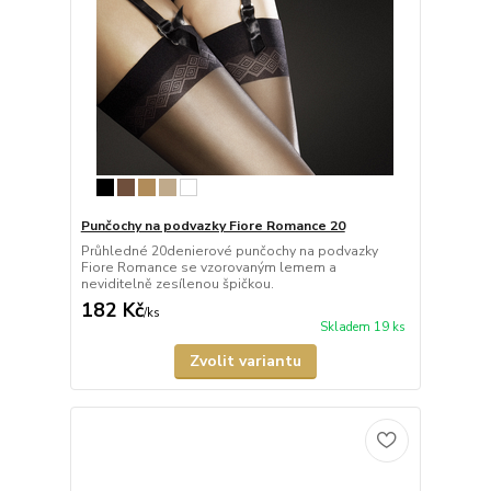
Punčochy na podvazky Fiore Romance 20
Průhledné 20denierové punčochy na podvazky
Fiore Romance se vzorovaným lemem a
neviditelně zesílenou špičkou.
182 Kč
/
ks
Skladem 19 ks
Zvolit variantu