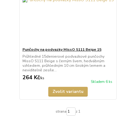
Punčochy na podvazky MissO S111 Beige 15
Průhledné 15denierové podvazkové punčochy
MissO S111 Beige s černým švem, hedvábným
vzhledem, průhledným 10 cm širokým lemem a
neviditelně zesíle...
264 Kč
/
ks
Skladem 6 ks
Zvolit variantu
strana
z 1