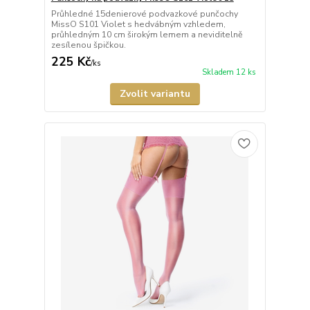
Průhledné 15denierové podvazkové punčochy
MissO S101 Violet s hedvábným vzhledem,
průhledným 10 cm širokým lemem a neviditelně
zesílenou špičkou.
225 Kč
/
ks
Skladem 12 ks
Zvolit variantu