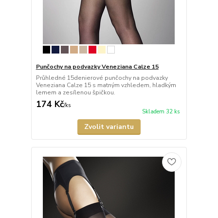
Punčochy na podvazky Veneziana Calze 15
Průhledné 15denierové punčochy na podvazky
Veneziana Calze 15 s matným vzhledem, hladkým
lemem a zesílenou špičkou.
174 Kč
/
ks
Skladem 32 ks
Zvolit variantu