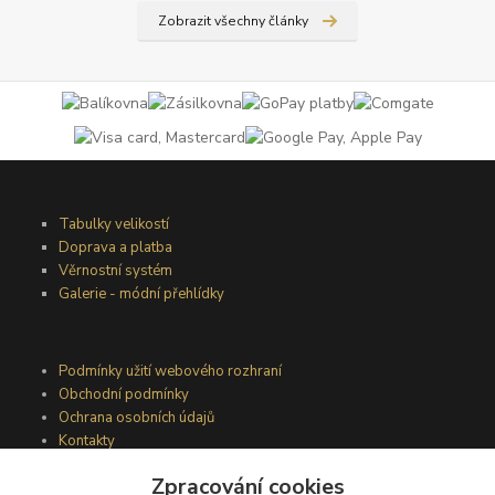
Zobrazit všechny články
Tabulky velikostí
Doprava a platba
Věrnostní systém
Galerie - módní přehlídky
Podmínky užití webového rozhraní
Obchodní podmínky
Ochrana osobních údajů
Kontakty
Zpracování cookies