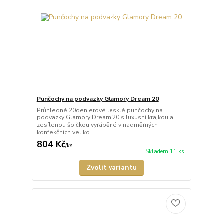
Punčochy na podvazky Glamory Dream 20
Průhledné 20denierové lesklé punčochy na
podvazky Glamory Dream 20 s luxusní krajkou a
zesílenou špičkou vyráběné v nadměrných
konfekčních veliko...
804 Kč
/
ks
Skladem 11 ks
Zvolit variantu