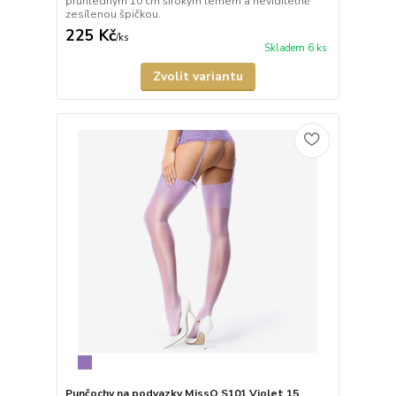
průhledným 10 cm širokým lemem a neviditelně
zesílenou špičkou.
225 Kč
/
ks
Skladem 6 ks
Zvolit variantu
Punčochy na podvazky MissO S101 Violet 15