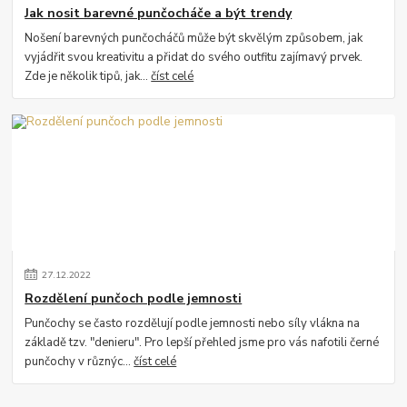
Jak nosit barevné punčocháče a být trendy
Nošení barevných punčocháčů může být skvělým způsobem, jak
vyjádřit svou kreativitu a přidat do svého outfitu zajímavý prvek.
Zde je několik tipů, jak...
číst celé
27
.
12
.
2022
Rozdělení punčoch podle jemnosti
Punčochy se často rozdělují podle jemnosti nebo síly vlákna na
základě tzv. "denieru". Pro lepší přehled jsme pro vás nafotili černé
punčochy v různýc...
číst celé