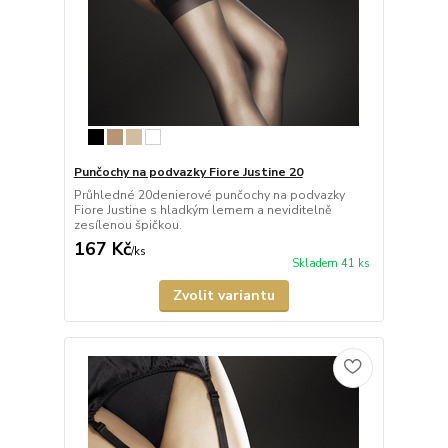
Punčochy na podvazky Fiore Justine 20
Průhledné 20denierové punčochy na podvazky
Fiore Justine s hladkým lemem a neviditelně
zesílenou špičkou.
167 Kč
/
ks
Skladem 41 ks
Zvolit variantu