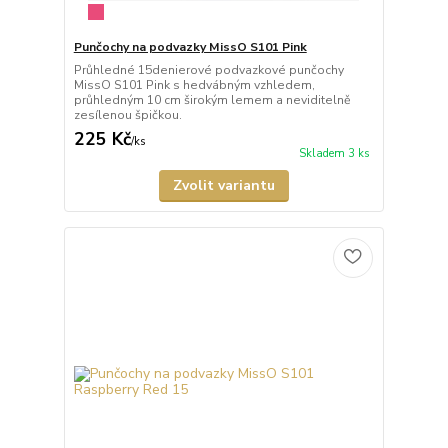
Punčochy na podvazky MissO S101 Pink
Průhledné 15denierové podvazkové punčochy
MissO S101 Pink s hedvábným vzhledem,
průhledným 10 cm širokým lemem a neviditelně
zesílenou špičkou.
225 Kč
/
ks
Skladem 3 ks
Zvolit variantu