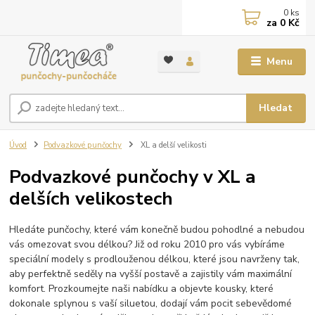
0
ks
za
0 Kč
Menu
Hledat
Úvod
Podvazkové punčochy
XL a delší velikosti
Podvazkové punčochy v XL a
delších velikostech
Hledáte punčochy, které vám konečně budou pohodlné a nebudou
vás omezovat svou délkou? Již od roku 2010 pro vás vybíráme
speciální modely s prodlouženou délkou, které jsou navrženy tak,
aby perfektně seděly na vyšší postavě a zajistily vám maximální
komfort. Prozkoumejte naši nabídku a objevte kousky, které
dokonale splynou s vaší siluetou, dodají vám pocit sebevědomé