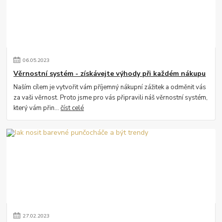
06
.
05
.
2023
Věrnostní systém - získávejte výhody při každém nákupu
Naším cílem je vytvořit vám příjemný nákupní zážitek a odměnit vás
za vaši věrnost. Proto jsme pro vás připravili náš věrnostní systém,
který vám přin...
číst celé
27
.
02
.
2023