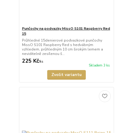
Punčochy na podvazky MissO S101 Raspberry Red
15
Průhledné 15denierové podvazkové punčochy
MissO S101 Raspberry Red s hedvábným
vzhledem, průhledným 10 cm širokým lemem a
neviditelně zesílenou š...
225 Kč
/
ks
Skladem 3 ks
Zvolit variantu