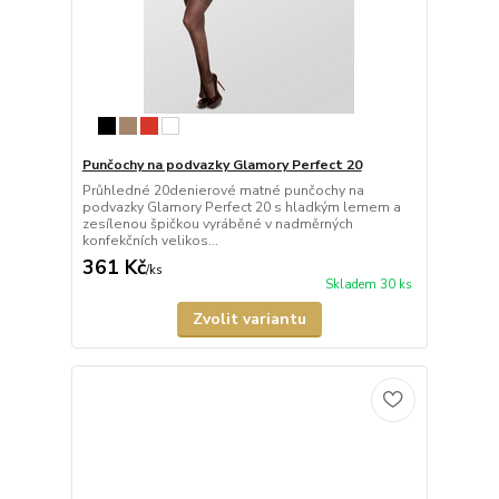
Punčochy na podvazky Glamory Perfect 20
Průhledné 20denierové matné punčochy na
podvazky Glamory Perfect 20 s hladkým lemem a
zesílenou špičkou vyráběné v nadměrných
konfekčních velikos...
361 Kč
/
ks
Skladem 30 ks
Zvolit variantu