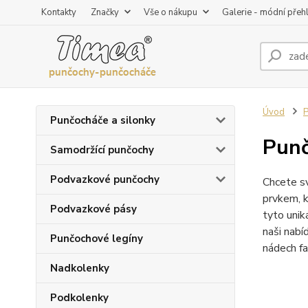
Kontakty
Značky
Vše o nákupu
Galerie - módní přeh
Úvod
P
Punčocháče a silonky
Punč
Samodržící punčochy
Podvazkové punčochy
Chcete sv
prvkem, k
Podvazkové pásy
tyto unik
naši nabí
Punčochové legíny
nádech fa
Nadkolenky
Podkolenky