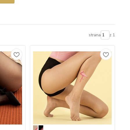
strana
z 1