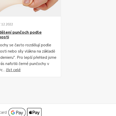
7
.
12
.
2022
dělení punčoch podle
nosti
ochy se často rozdělují podle
osti nebo síly vlákna na základě
"denieru". Pro lepší přehled jsme
vás nafotili černé punčochy v
c...
číst celé