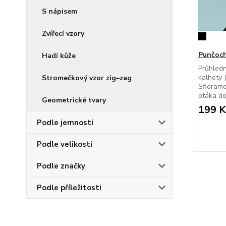
S nápisem
Zvířecí vzory
Punčoch
Hadí kůže
Průhled
kalhoty 
Stromečkový vzor zig–zag
Sfiorame
ptáka do
Geometrické tvary
199 K
Podle jemnosti
Podle velikosti
Podle značky
Podle příležitosti