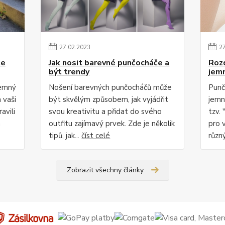
27
.
02
.
2023
2
te
Jak nosit barevné punčocháče a
Roz
být trendy
jem
jemný
Nošení barevných punčocháčů může
Punč
 vaši
být skvělým způsobem, jak vyjádřit
jemn
avili
svou kreativitu a přidat do svého
tzv. 
m
outfitu zajímavý prvek. Zde je několik
pro 
tipů, jak...
číst celé
různý
Zobrazit všechny články