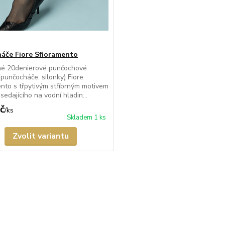
áče Fiore Sfioramento
né 20denierové punčochové
(punčocháče, silonky) Fiore
nto s třpytivým stříbrným motivem
sedajícího na vodní hladin...
č
/
ks
Skladem 1 ks
Zvolit variantu