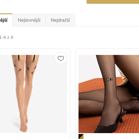
ější
Nejlevnější
Nejdražší
1-4 z 4