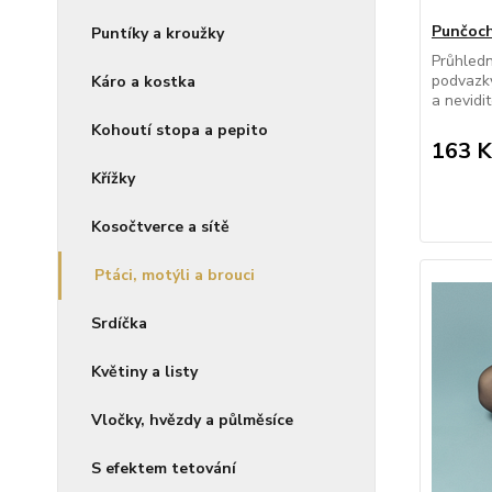
Punčoch
Puntíky a kroužky
Průhled
podvazky
Káro a kostka
a nevidi
Kohoutí stopa a pepito
163 K
Křížky
Kosočtverce a sítě
Ptáci, motýli a brouci
Srdíčka
Květiny a listy
Vločky, hvězdy a půlměsíce
S efektem tetování