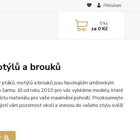
Přihlášení
0
ks
za
0 Kč
otýlů a brouků
 ptáků, motýlů a brouků jsou fascinujícím uměleckým
ho šarmu. Již od roku 2010 pro vás vybíráme modely, které
alitu materiálu pro vaše maximální pohodlí. Prozkoumejte
ajistí vám pozornost okolí a vnesou do vašeho stylu svěží
y