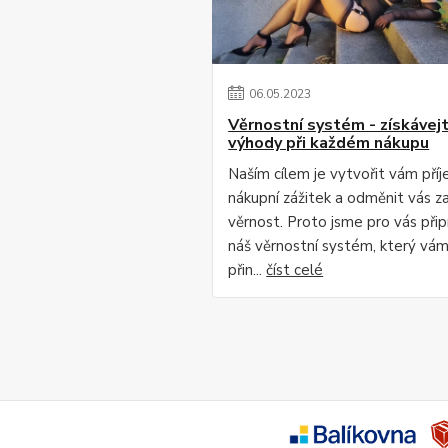
06
.
05
.
2023
Věrnostní systém - získávej
výhody při každém nákupu
Naším cílem je vytvořit vám pří
nákupní zážitek a odměnit vás za
věrnost. Proto jsme pro vás připr
náš věrnostní systém, který vá
přin...
číst celé