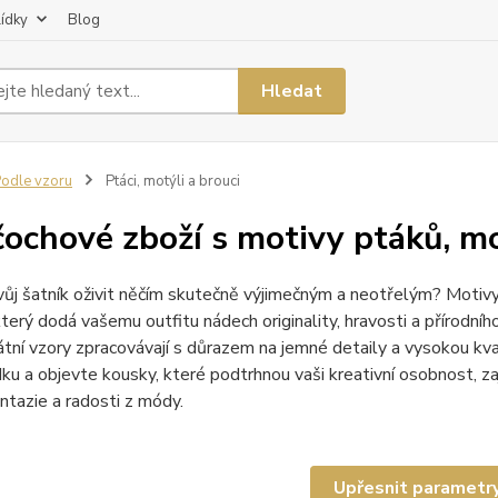
lídky
Blog
Hledat
odle vzoru
Ptáci, motýli a brouci
ochové zboží s motivy ptáků, m
ůj šatník oživit něčím skutečně výjimečným a neotřelým? Motivy
terý dodá vašemu outfitu nádech originality, hravosti a přírodní
átní vzory zpracovávají s důrazem na jemné detaily a vysokou kv
dku a objevte kousky, které podtrhnou vaši kreativní osobnost, z
ntazie a radosti z módy.
Upřesnit parametr