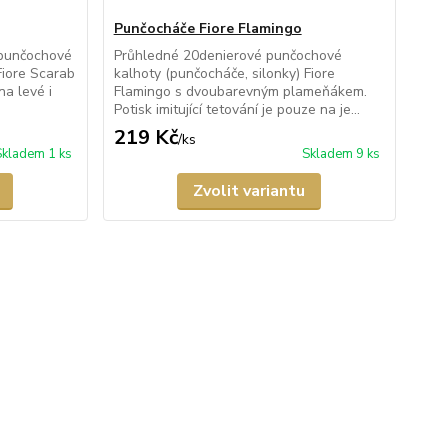
Punčocháče Fiore Flamingo
 punčochové
Průhledné 20denierové punčochové
Fiore Scarab
kalhoty (punčocháče, silonky) Fiore
na levé i
Flamingo s dvoubarevným plameňákem.
Potisk imitující tetování je pouze na je...
219 Kč
/
ks
Skladem 1 ks
Skladem 9 ks
Zvolit variantu