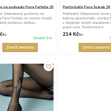
y na podvazky Fiore Farfalle 20
Punčocháče Fiore Scarab 20
né 20denierové punčochy na
Průhledné 20denierové černé
 Fiore Farfalle se vzorem motýlů
kalhoty (punčocháče, silonky) 
telně zesílenou špičkou.
s třpytivým zlatým skarabeem 
pravé noze. Punčochové k...
č
214 Kč
/
ks
/
ks
Skladem 9 ks
Zvolit variantu
Zvolit variantu