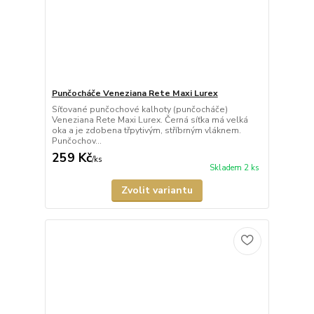
Punčocháče Veneziana Rete Maxi Lurex
Síťované punčochové kalhoty (punčocháče)
Veneziana Rete Maxi Lurex. Černá síťka má velká
oka a je zdobena třpytivým, stříbrným vláknem.
Punčochov...
259 Kč
/
ks
Skladem 2 ks
Zvolit variantu