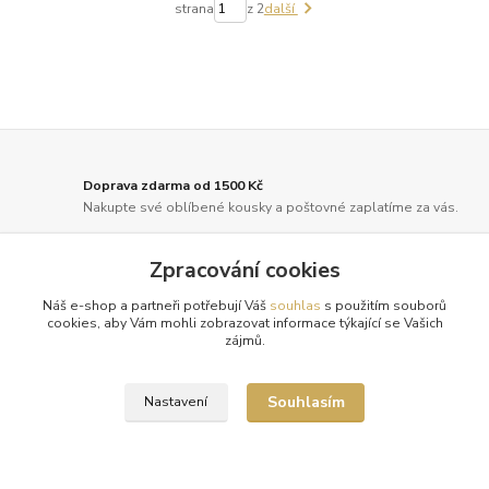
strana
z 2
další
Doprava zdarma od 1500 Kč
Nakupte své oblíbené kousky a poštovné zaplatíme za vás.
Pečlivá expedice
Zpracování cookies
Vaše objednávky balíme s maximální péčí a odesíláme 2x
týdně.
Náš e-shop a partneři potřebují Váš
souhlas
s použitím souborů
cookies, aby Vám mohli zobrazovat informace týkající se Vašich
zájmů.
Tradice a spolehlivost
Již od roku 2010 oblékáme vaše nohy do luxusu. Děkujeme!
Souhlasím
Nastavení
Novinky z našeho blogu