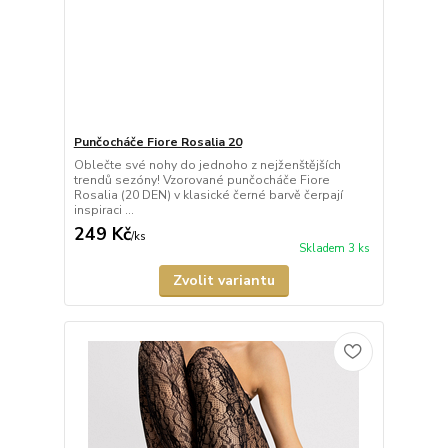
Punčocháče Fiore Rosalia 20
Oblečte své nohy do jednoho z nejženštějších
trendů sezóny! Vzorované punčocháče Fiore
Rosalia (20 DEN) v klasické černé barvě čerpají
inspiraci ...
249 Kč
/
ks
Skladem 3 ks
Zvolit variantu