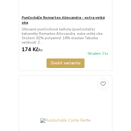
Punčocháče Romartex Allesandra - extra velká
oka
Síťované punčochové kalhoty (punčocháče)
kabaretky Romartex Allesandra, extra velká oka.
Složení: 82% polyamid, 18% elastan Tabulka
velikostí: Z...
174 Kč
/
ks
Skladem 3 ks
Zvolit variantu