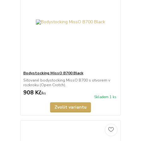
Bodystocking MissO B700 Black
Siťované bodystocking MissO B700 s otvorem v
rozkroku (Open Crotch).
908 Kč
/
ks
Skladem 1 ks
Zvolit variantu