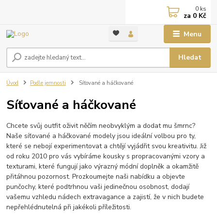
0
ks
za
0 Kč
Menu
Hledat
Úvod
Podle jemnosti
Síťované a háčkované
Síťované a háčkované
Chcete svůj outfit oživit něčím neobvyklým a dodat mu šmrnc?
Naše síťované a háčkované modely jsou ideální volbou pro ty,
které se nebojí experimentovat a chtějí vyjádřit svou kreativitu. Již
od roku 2010 pro vás vybíráme kousky s propracovanými vzory a
texturami, které fungují jako výrazný módní doplněk a okamžitě
přitáhnou pozornost. Prozkoumejte naši nabídku a objevte
punčochy, které podtrhnou vaši jedinečnou osobnost, dodají
vašemu vzhledu nádech extravagance a zajistí, že v nich budete
nepřehlédnutelná při jakékoli příležitosti.