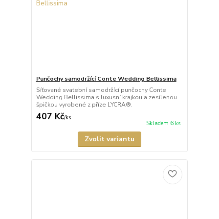
Punčochy samodržící Conte Wedding Bellissima
Síťované svatební samodržící punčochy Conte
Wedding Bellissima s luxusní krajkou a zesílenou
špičkou vyrobené z příze LYCRA®.
407 Kč
/
ks
Skladem 6 ks
Zvolit variantu