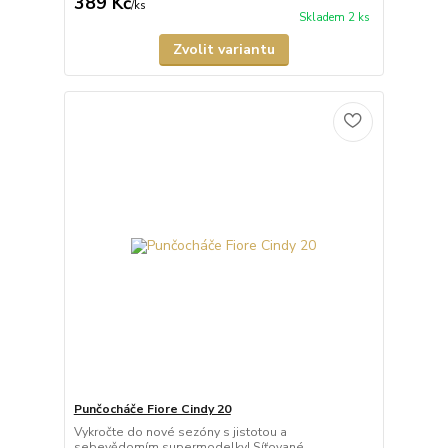
389 Kč
/
ks
Skladem 2 ks
Zvolit variantu
Punčocháče Fiore Cindy 20
Vykročte do nové sezóny s jistotou a
sebevědomím supermodelky! Síťované