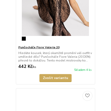
Punčocháče Fiore Valeria 20
Hledáte kousek, který okamžitě promění váš outfit v
umělecké dílo? Punčocháče Fiore Valeria (20 DEN)
přesně to dokážou. Tento model mistrovsky ko...
442 Kč
/
ks
Skladem 4 ks
Zvolit variantu