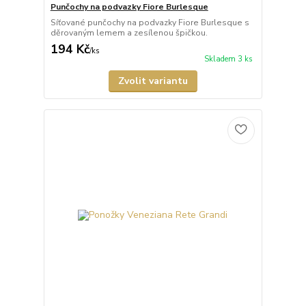
Punčochy na podvazky Fiore Burlesque
Síťované punčochy na podvazky Fiore Burlesque s
děrovaným lemem a zesílenou špičkou.
194 Kč
/
ks
Skladem 3 ks
Zvolit variantu