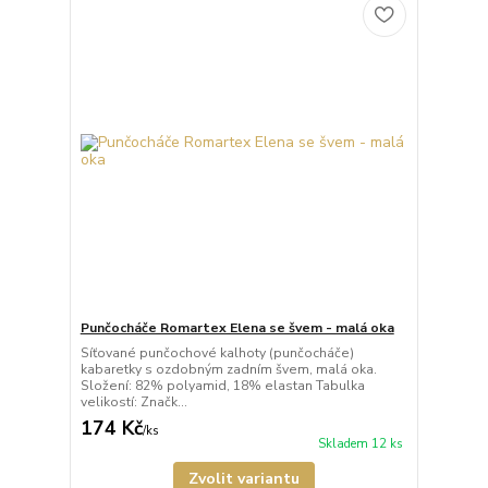
Punčocháče Romartex Elena se švem - malá oka
Síťované punčochové kalhoty (punčocháče)
kabaretky s ozdobným zadním švem, malá oka.
Složení: 82% polyamid, 18% elastan Tabulka
velikostí: Značk...
174 Kč
/
ks
Skladem 12 ks
Zvolit variantu