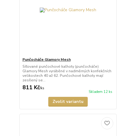
Punčocháče Glamory Mesh
Síťované punčochové kalhoty (punčocháče)
Glamory Mesh vyráběné v nadměrných konfekčních
velikostech 40 až 62. Punčochové kalhoty mají
zesílený se...
811 Kč
/
ks
Skladem 12 ks
Zvolit variantu