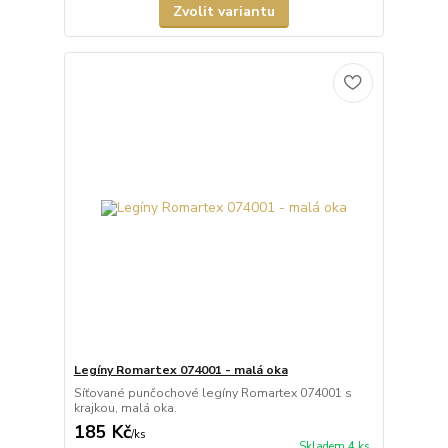
Zvolit variantu
Legíny Romartex 074001 - malá oka
Síťované punčochové legíny Romartex 074001 s
krajkou, malá oka.
185 Kč
/
ks
Skladem 4 ks