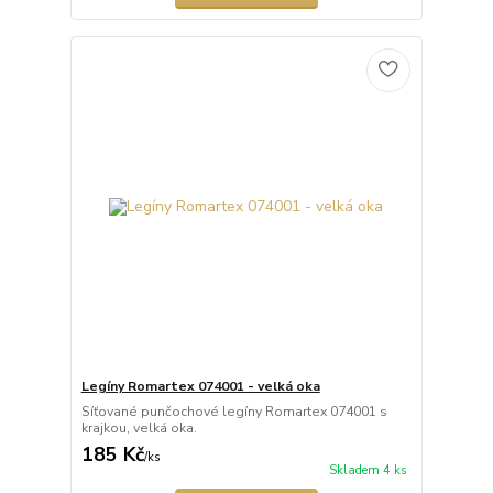
Legíny Romartex 074001 - velká oka
Síťované punčochové legíny Romartex 074001 s
krajkou, velká oka.
185 Kč
/
ks
Skladem 4 ks