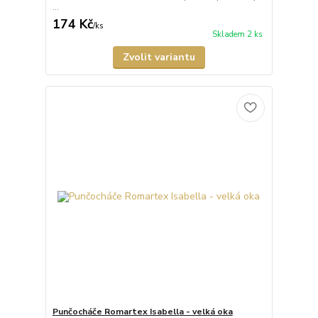
...
174 Kč
/
ks
Skladem 2 ks
Zvolit variantu
Punčocháče Romartex Isabella - velká oka