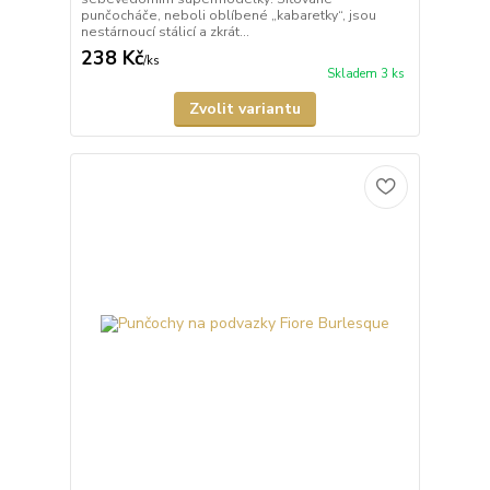
punčocháče, neboli oblíbené „kabaretky“, jsou
nestárnoucí stálicí a zkrát...
238 Kč
/
ks
Skladem 3 ks
Zvolit variantu