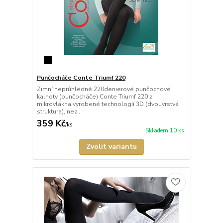
Punčocháče Conte Triumf 220
Zimní neprůhledné 220denierové punčochové
kalhoty (punčocháče) Conte Triumf 220 z
mikrovlákna vyrobené technologií 3D (dvouvrstvá
struktura), nez...
359 Kč
/
ks
Skladem 10 ks
Zvolit variantu