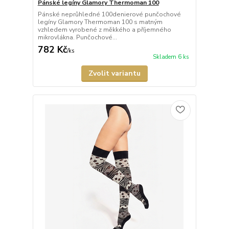
Pánské legíny Glamory Thermoman 100
Pánské neprůhledné 100denierové punčochové
legíny Glamory Thermoman 100 s matným
vzhledem vyrobené z měkkého a příjemného
mikrovlákna. Punčochové...
782 Kč
/
ks
Skladem 6 ks
Zvolit variantu