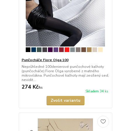
Punčocháče Fiore Olga 100
Neprůhledné 100denierové punčochové kalhoty
(punčocháče) Fiore Olga vyrobené z matného
mikrovlákna. Punčochové kalhoty mají zesílený sed,
nevidit...
274 Kč
/
ks
Skladem 34 ks
Zvolit variantu