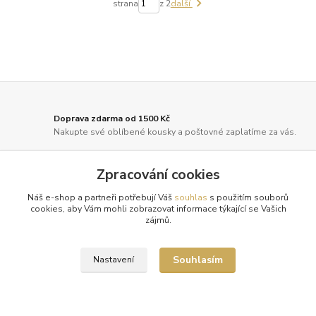
strana
z 2
další
Doprava zdarma od 1500 Kč
Nakupte své oblíbené kousky a poštovné zaplatíme za vás.
Pečlivá expedice
Zpracování cookies
Vaše objednávky balíme s maximální péčí a odesíláme 2x
týdně.
Náš e-shop a partneři potřebují Váš
souhlas
s použitím souborů
cookies, aby Vám mohli zobrazovat informace týkající se Vašich
Tradice a spolehlivost
zájmů.
Již od roku 2010 oblékáme vaše nohy do luxusu. Děkujeme!
Souhlasím
Nastavení
Novinky z našeho blogu