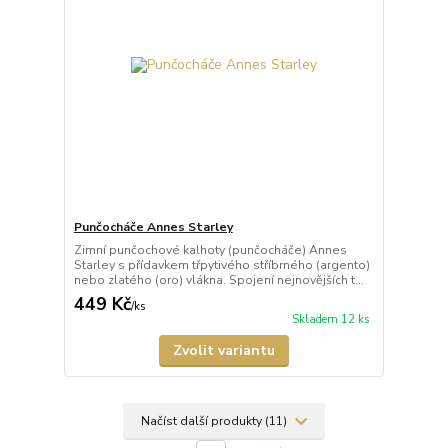
Punčocháče Annes Starley
Zimní punčochové kalhoty (punčocháče) Annes
Starley s přídavkem třpytivého stříbrného (argento)
nebo zlatého (oro) vlákna. Spojení nejnovějších t...
449 Kč
/
ks
Skladem 12 ks
Zvolit variantu
Načíst další produkty (11)