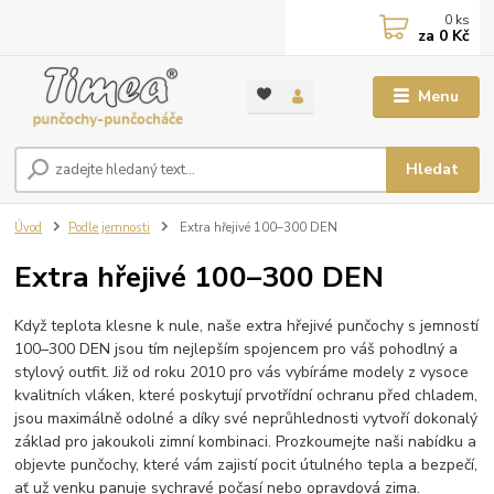
0
ks
za
0 Kč
Menu
Hledat
Úvod
Podle jemnosti
Extra hřejivé 100–300 DEN
Extra hřejivé 100–300 DEN
Když teplota klesne k nule, naše extra hřejivé punčochy s jemností
100–300 DEN jsou tím nejlepším spojencem pro váš pohodlný a
stylový outfit. Již od roku 2010 pro vás vybíráme modely z vysoce
kvalitních vláken, které poskytují prvotřídní ochranu před chladem,
jsou maximálně odolné a díky své neprůhlednosti vytvoří dokonalý
základ pro jakoukoli zimní kombinaci. Prozkoumejte naši nabídku a
objevte punčochy, které vám zajistí pocit útulného tepla a bezpečí,
ať už venku panuje sychravé počasí nebo opravdová zima.