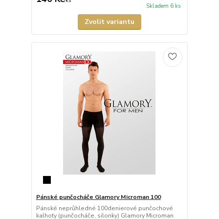
/
ks
Skladem 6 ks
Zvolit variantu
Pánské punčocháče Glamory Microman 100
Pánské neprůhledné 100denierové punčochové
kalhoty (punčocháče, silonky) Glamory Microman