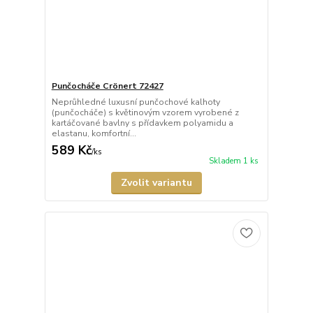
Punčocháče Crönert 72427
Neprůhledné luxusní punčochové kalhoty
(punčocháče) s květinovým vzorem vyrobené z
kartáčované bavlny s přídavkem polyamidu a
elastanu, komfortní...
589 Kč
/
ks
Skladem 1 ks
Zvolit variantu