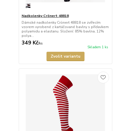
Nadkolenky Crönert 48818
Dámské nadkolenky Crönert 48818 se zvířecím
vzorem vyrobené z kartáčované bavlny s přídavkem
polyamidu a elastanu. Složení: 85% bavlna, 12%
polya...
349 Kč
/
ks
Skladem 1 ks
Zvolit variantu