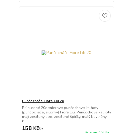
Punčocháče Fiore Lili 20
Průhledné 20denierové punčochové kalhoty
(punčocháče, silonky) Fiore Lili. Punčochové kalhoty
mají zesílený sed, zesílené špičky, malý bavlněný
k...
158 Kč
/
ks
Skladem 130 ks