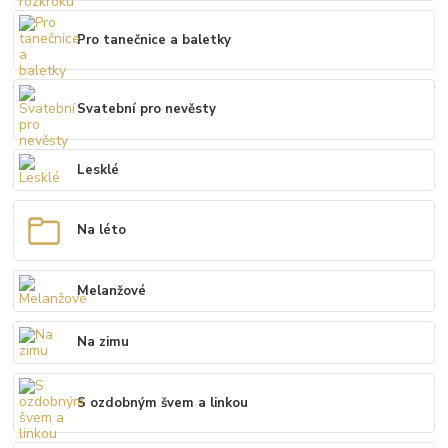
Pro tanečnice a baletky
Svatební pro nevěsty
Lesklé
Na léto
Melanžové
Na zimu
S ozdobným švem a linkou