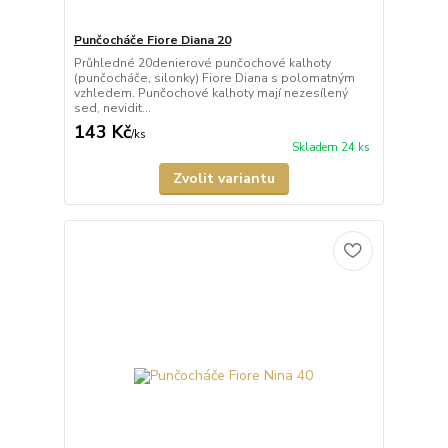
Punčocháče Fiore Diana 20
Průhledné 20denierové punčochové kalhoty
(punčocháče, silonky) Fiore Diana s polomatným
vzhledem. Punčochové kalhoty mají nezesílený
sed, nevidit...
143 Kč
/
ks
Skladem 24 ks
Zvolit variantu