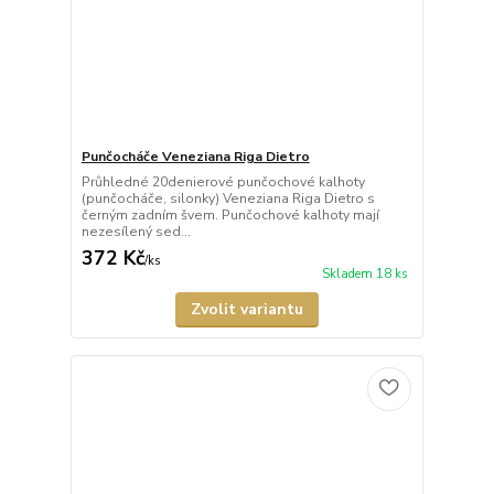
Punčocháče Veneziana Riga Dietro
Průhledné 20denierové punčochové kalhoty
(punčocháče, silonky) Veneziana Riga Dietro s
černým zadním švem. Punčochové kalhoty mají
nezesílený sed...
372 Kč
/
ks
Skladem 18 ks
Zvolit variantu