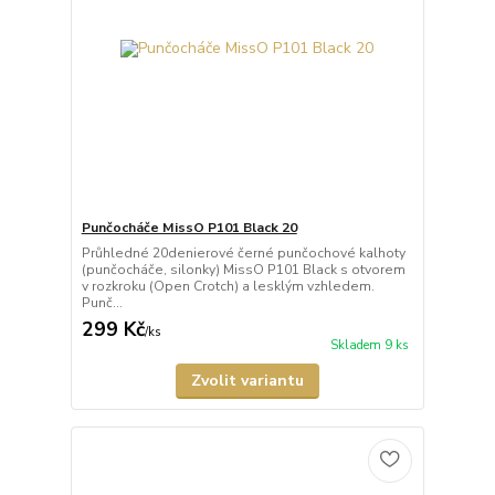
Punčocháče MissO P101 Black 20
Průhledné 20denierové černé punčochové kalhoty
(punčocháče, silonky) MissO P101 Black s otvorem
v rozkroku (Open Crotch) a lesklým vzhledem.
Punč...
299 Kč
/
ks
Skladem 9 ks
Zvolit variantu