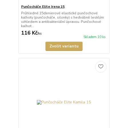
Punčocháče Elite Irena 15
Průhledné 15denierové elastické punčochové
kalhoty (punčocháče, silonky) s hedvábně lesklým
vzhledem a antibakteriální úpravou. Punčochové
kalhot...
116 Kč
/
ks
Skladem 10 ks
Zvolit variantu