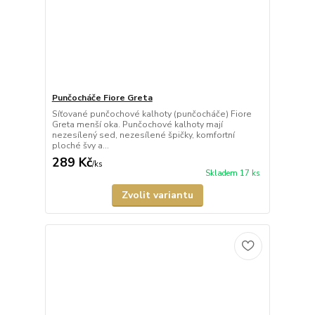
Punčocháče Fiore Greta
Síťované punčochové kalhoty (punčocháče) Fiore
Greta menší oka. Punčochové kalhoty mají
nezesílený sed, nezesílené špičky, komfortní
ploché švy a...
289 Kč
/
ks
Skladem 17 ks
Zvolit variantu