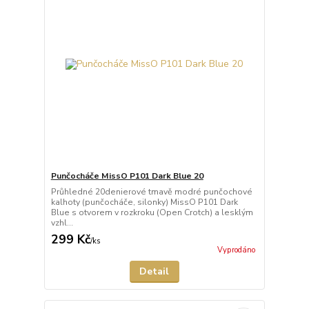
Punčocháče MissO P101 Dark Blue 20
Průhledné 20denierové tmavě modré punčochové
kalhoty (punčocháče, silonky) MissO P101 Dark
Blue s otvorem v rozkroku (Open Crotch) a lesklým
vzhl...
299 Kč
/
ks
Vyprodáno
Detail