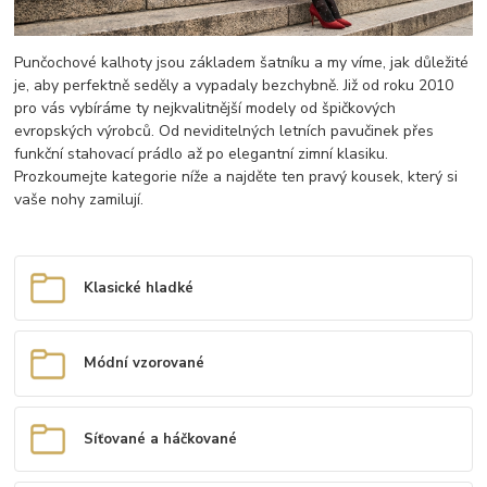
Punčochové kalhoty jsou základem šatníku a my víme, jak důležité
je, aby perfektně seděly a vypadaly bezchybně. Již od roku 2010
pro vás vybíráme ty nejkvalitnější modely od špičkových
evropských výrobců. Od neviditelných letních pavučinek přes
funkční stahovací prádlo až po elegantní zimní klasiku.
Prozkoumejte kategorie níže a najděte ten pravý kousek, který si
vaše nohy zamilují.
Klasické hladké
Módní vzorované
Síťované a háčkované