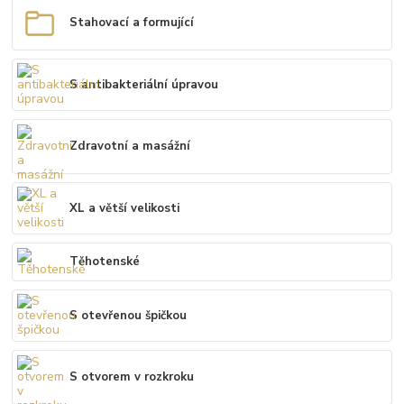
Stahovací a formující
S antibakteriální úpravou
Zdravotní a masážní
XL a větší velikosti
Těhotenské
S otevřenou špičkou
S otvorem v rozkroku