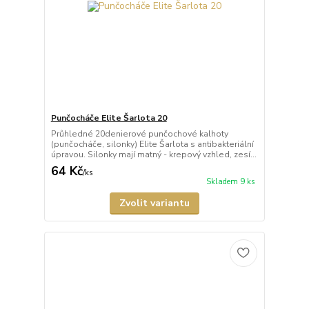
Punčocháče Elite Šarlota 20
Průhledné 20denierové punčochové kalhoty
(punčocháče, silonky) Elite Šarlota s antibakteriální
úpravou. Silonky mají matný - krepový vzhled, zesí...
64 Kč
/
ks
Skladem 9 ks
Zvolit variantu