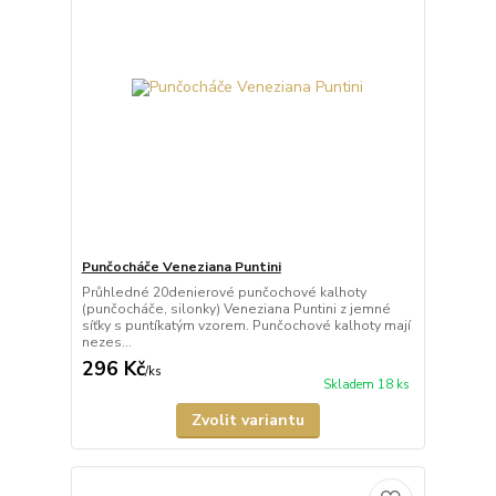
Punčocháče Veneziana Puntini
Průhledné 20denierové punčochové kalhoty
(punčocháče, silonky) Veneziana Puntini z jemné
síťky s puntíkatým vzorem. Punčochové kalhoty mají
nezes...
296 Kč
/
ks
Skladem 18 ks
Zvolit variantu