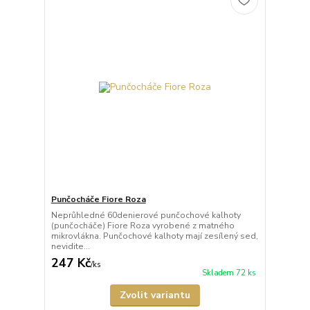
Punčocháče Fiore Roza
Neprůhledné 60denierové punčochové kalhoty
(punčocháče) Fiore Roza vyrobené z matného
mikrovlákna. Punčochové kalhoty mají zesílený sed,
nevidite...
247 Kč
/
ks
Skladem 72 ks
Zvolit variantu