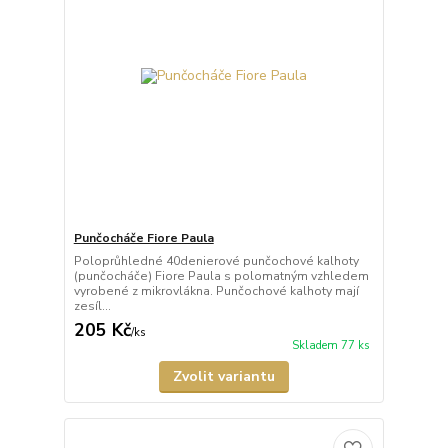
Punčocháče Fiore Paula
Poloprůhledné 40denierové punčochové kalhoty
(punčocháče) Fiore Paula s polomatným vzhledem
vyrobené z mikrovlákna. Punčochové kalhoty mají
zesíl...
205 Kč
/
ks
Skladem 77 ks
Zvolit variantu