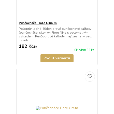
Punčocháče Fiore Nina 40
Poloprůhledné 40denierové punčochové kalhoty
(punčocháče, silonky) Fiore Nina s polomatným
vzhledem. Punčochové kalhoty mají zesílený sed,
nevidi...
182 Kč
/
ks
Skladem 32 ks
Zvolit variantu