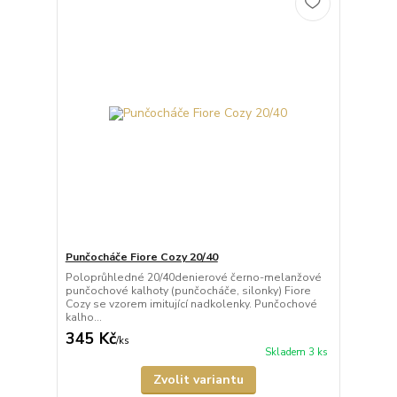
Punčocháče Fiore Cozy 20/40
Poloprůhledné 20/40denierové černo-melanžové
punčochové kalhoty (punčocháče, silonky) Fiore
Cozy se vzorem imitující nadkolenky. Punčochové
kalho...
345 Kč
/
ks
Skladem 3 ks
Zvolit variantu