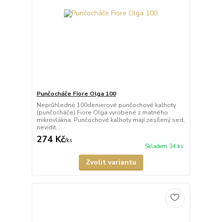
Punčocháče Fiore Olga 100
Neprůhledné 100denierové punčochové kalhoty
(punčocháče) Fiore Olga vyrobené z matného
mikrovlákna. Punčochové kalhoty mají zesílený sed,
nevidit...
274 Kč
/
ks
Skladem 34 ks
Zvolit variantu