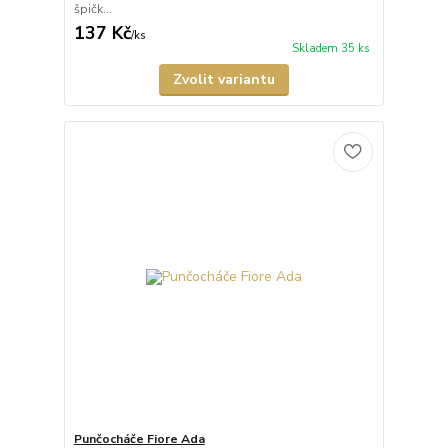
špičk...
137 Kč
/
ks
Skladem 35 ks
Zvolit variantu
Punčocháče Fiore Ada