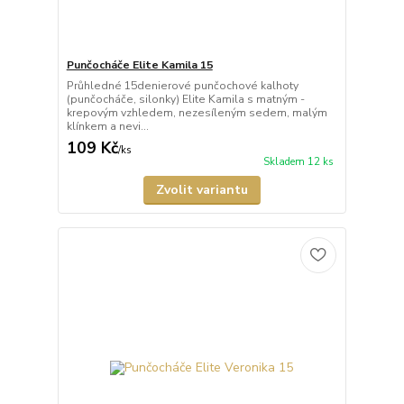
Punčocháče Elite Kamila 15
Průhledné 15denierové punčochové kalhoty
(punčocháče, silonky) Elite Kamila s matným -
krepovým vzhledem, nezesíleným sedem, malým
klínkem a nevi...
109 Kč
/
ks
Skladem 12 ks
Zvolit variantu