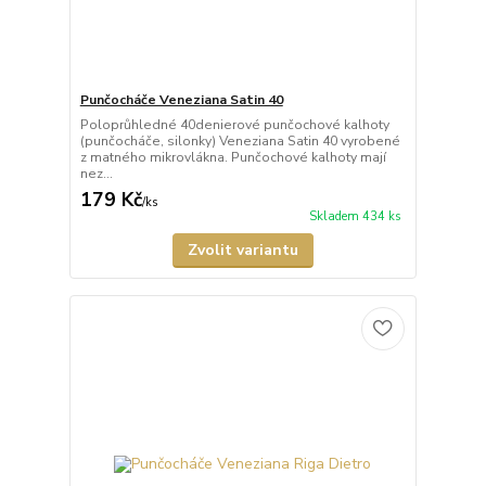
Punčocháče Veneziana Satin 40
Poloprůhledné 40denierové punčochové kalhoty
(punčocháče, silonky) Veneziana Satin 40 vyrobené
z matného mikrovlákna. Punčochové kalhoty mají
nez...
179 Kč
/
ks
Skladem 434 ks
Zvolit variantu