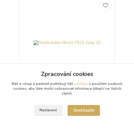
Zpracování cookies
Náš e-shop a partneři potřebují Váš
souhlas
s použitím souborů
cookies, aby Vám mohli zobrazovat informace týkající se Vašich
Punčocháče MissO P101 Grey 20
zájmů.
Průhledné 20denierové šedé punčochové kalhoty
(punčocháče, silonky) MissO P101 Grey s otvorem v
rozkroku (Open Crotch) a lesklým vzhledem.
Souhlasím
Nastavení
Punčoc...
299 Kč
/
ks
Skladem 3 ks
Zvolit variantu