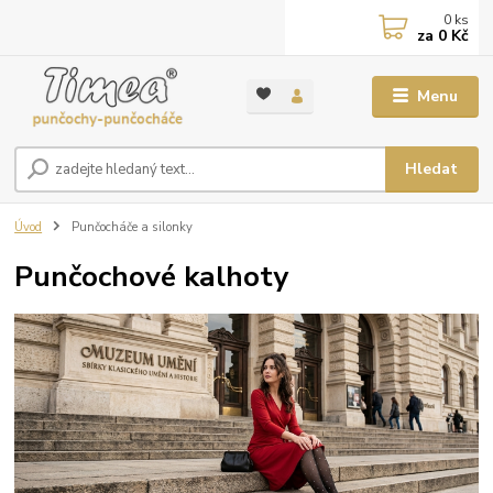
0
ks
za
0 Kč
Menu
Hledat
Úvod
Punčocháče a silonky
Punčochové kalhoty