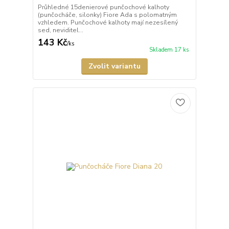
Průhledné 15denierové punčochové kalhoty
(punčocháče, silonky) Fiore Ada s polomatným
vzhledem. Punčochové kalhoty mají nezesílený
sed, neviditel...
143 Kč
/
ks
Skladem 17 ks
Zvolit variantu