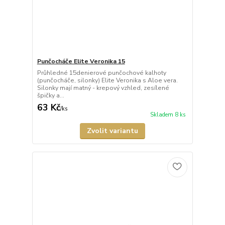
Punčocháče Elite Veronika 15
Průhledné 15denierové punčochové kalhoty
(punčocháče, silonky) Elite Veronika s Aloe vera.
Silonky mají matný - krepový vzhled, zesílené
špičky a...
63 Kč
/
ks
Skladem 8 ks
Zvolit variantu