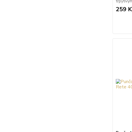
třpytivý
259 K