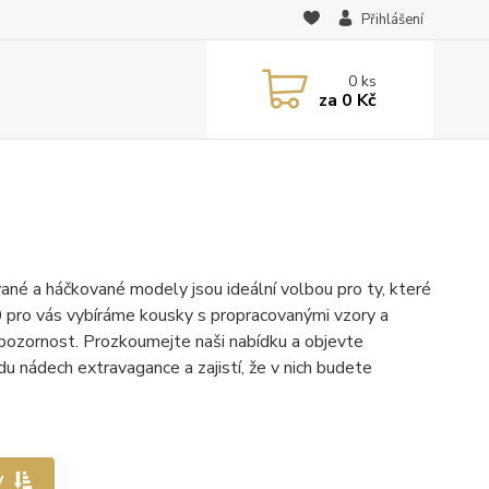
Přihlášení
0
ks
za
0 Kč
ané a háčkované modely jsou ideální volbou pro ty, které
010 pro vás vybíráme kousky s propracovanými vzory a
 pozornost. Prozkoumejte naši nabídku a objevte
u nádech extravagance a zajistí, že v nich budete
y