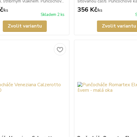
m, stříbrným vláknem. Punčochov...
síťovanou částí. Punčochové ka
č
356 Kč
/
ks
/
ks
Skladem 2 ks
Zvolit variantu
Zvolit variantu