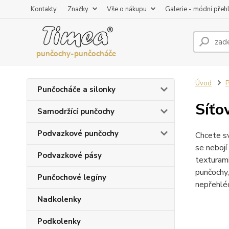
Kontakty
Značky
Vše o nákupu
Galerie - módní přeh
Úvod
P
Punčocháče a silonky
Síťo
Samodržící punčochy
Podvazkové punčochy
Chcete sv
se nebojí
Podvazkové pásy
texturami
punčochy,
Punčochové legíny
nepřehléd
Nadkolenky
Podkolenky