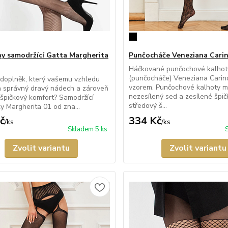
y samodržící Gatta Margherita
Punčocháče Veneziana Cari
Háčkované punčochové kalhot
(punčocháče) Veneziana Carin
doplněk, který vašemu vzhledu
vzorem. Punčochové kalhoty m
 správný dravý nádech a zároveň
nezesílený sed a zesílené špič
špičkový komfort? Samodržící
středový š...
y Margherita 01 od zna...
č
334 Kč
/
ks
/
ks
Skladem 5 ks
Zvolit variantu
Zvolit variantu