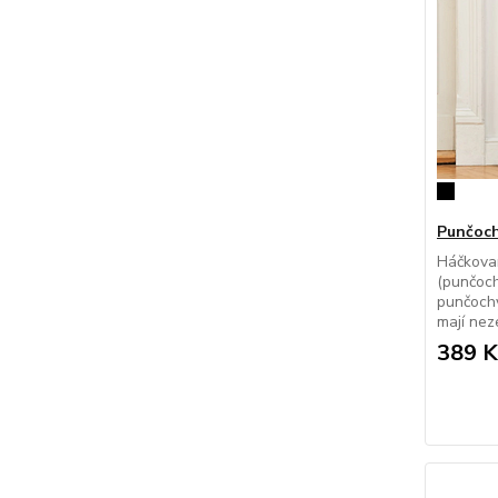
Punčoch
Háčkova
(punčoch
punčochy
mají neze
389 K