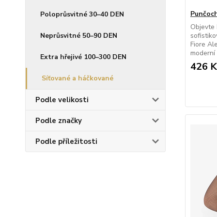
Punčoch
Poloprůsvitné 30–40 DEN
Objevte 
Neprůsvitné 50–90 DEN
sofistik
Fiore Al
moderní a
Extra hřejivé 100–300 DEN
426 K
Síťované a háčkované
Podle velikosti
Podle značky
Podle příležitosti