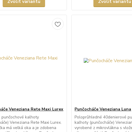
Zvolit variantu
Zvolit variantu
áče Veneziana Rete Maxi Lurex
Punčocháče Veneziana Luna
é punčochové kalhoty
Poloprůhledné 40denierové p
áče) Veneziana Rete Maxi Lurex.
kalhoty (punčocháče) Venezia
ťka má velká oka a je zdobena
vyrobené z mikrovlákna s vlo