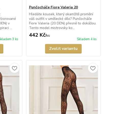
0
Punčocháče Fiore Valeria 20
z
Hledáte kousek, který okamžitě promění
 Vzorované
váš outfit v umělecké dílo? Punčocháče
DEN) v
Fiore Valeria (20 DEN) přesně to dokážou.
iraci ...
Tento model mistrovsky ko...
442 Kč
/
ks
Skladem 3 ks
Skladem 4 ks
Zvolit variantu