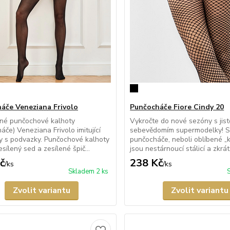
áče Veneziana Frivolo
Punčocháče Fiore Cindy 20
né punčochové kalhoty
Vykročte do nové sezóny s jis
áče) Veneziana Frivolo imitující
sebevědomím supermodelky! S
 s podvazky. Punčochové kalhoty
punčocháče, neboli oblíbené „k
sílený sed a zesílené špič...
jsou nestárnoucí stálicí a zkrát.
č
238 Kč
/
ks
/
ks
Skladem 2 ks
Zvolit variantu
Zvolit variantu