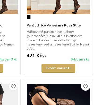
no
Punčocháče Veneziana Rosa Stile
y
Háčkované punčochové kalhoty
o se
(punčocháče) Rosa Stile s květinovým
ají
vzorem. Punčochové kalhoty mají
ky. Nemají
nezesílený sed a nezesílené špičky. Nemají
stře...
421 Kč
/
ks
Skladem 3 ks
Skladem 2 ks
Zvolit variantu