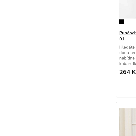
Punčoch
01
Hledáte 
dodá ten
nabídne 
kabaretk
264 K