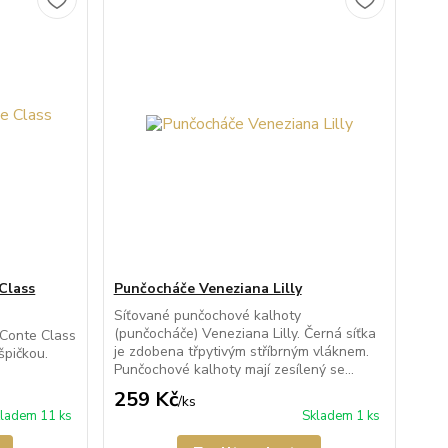
Class
Punčocháče Veneziana Lilly
Síťované punčochové kalhoty
(punčocháče) Veneziana Lilly. Černá síťka
 Conte Class
je zdobena třpytivým stříbrným vláknem.
špičkou.
Punčochové kalhoty mají zesílený se...
259 Kč
/
ks
ladem 11 ks
Skladem 1 ks