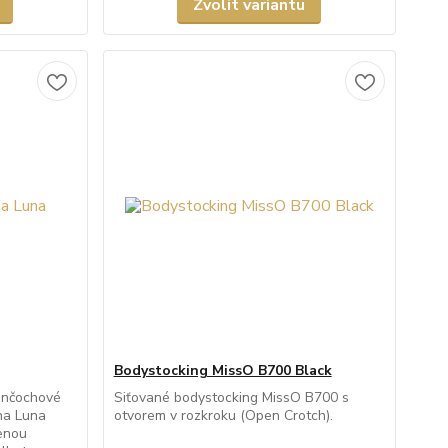
Zvolit variantu
Bodystocking MissO B700 Black
unčochové
Siťované bodystocking MissO B700 s
na Luna
otvorem v rozkroku (Open Crotch).
ženou