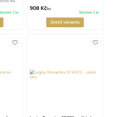
lhoty ma...
908 Kč
/
ks
Skladem 1 ks
Skladem 1 ks
Zvolit variantu