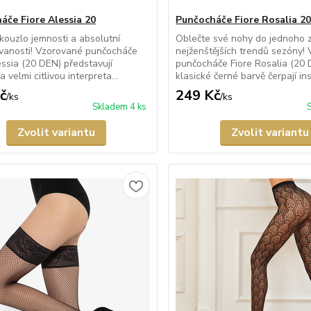
áče Fiore Alessia 20
Punčocháče Fiore Rosalia 2
kouzlo jemnosti a absolutní
Oblečte své nohy do jednoho 
ovanosti! Vzorované punčocháče
nejženštějších trendů sezóny!
essia (20 DEN) představují
punčocháče Fiore Rosalia (20 
 velmi citlivou interpreta...
klasické černé barvě čerpají insp
č
249 Kč
/
ks
/
ks
Skladem 4 ks
Zvolit variantu
Zvolit variantu