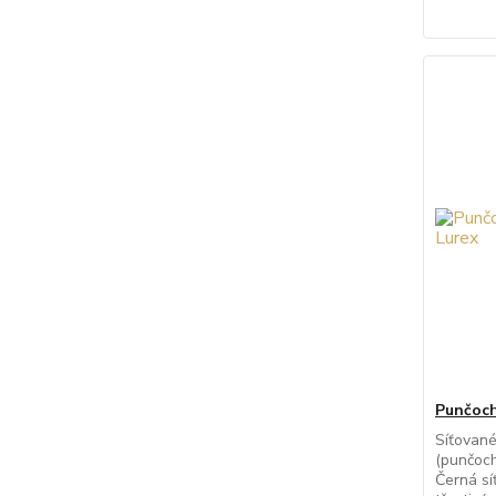
Punčoch
Síťovan
(punčoch
Černá sí