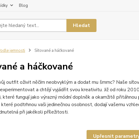
lídky
Blog
Hledat
odle jemnosti
Síťované a háčkované
vané a háčkované
ůj outfit oživit něčím neobvyklým a dodat mu šmrnc? Naše síťov
 experimentovat a chtějí vyjádřit svou kreativitu. Již od roku 2
, které fungují jako výrazný módní doplněk a okamžitě přitáhnou
 které podtrhnou vaši jedinečnou osobnost, dodají vašemu vzhled
nutelná při jakékoli příležitosti.
Upřesnit parametr