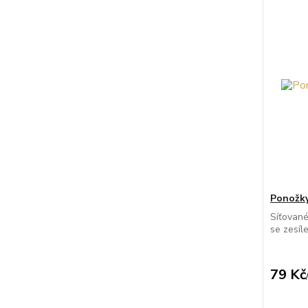
Ponožky
Síťovan
se zesíl
79 Kč