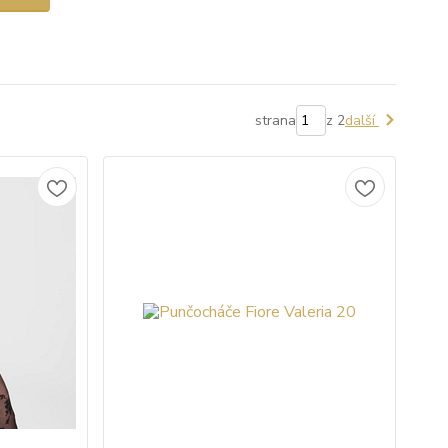
strana
z 2
další