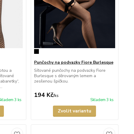
Punčochy na podvazky Fiore Burlesque
totou a
Síťované punčochy na podvazky Fiore
íťované
Burlesque s děrovaným lemem a
abaretky“,
zesílenou špičkou.
..
194 Kč
/
ks
Skladem 3 ks
Skladem 3 ks
Zvolit variantu