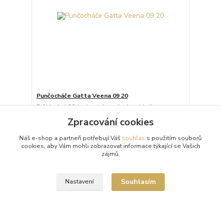
Punčocháče Gatta Veena 09 20
Průhledné 20denierové punčochové kalhoty
(punčocháče, silonky) Gatta Veena 09 s puntíky
Zpracování cookies
vyrobené z příze LYCRA® technologií SATIN
SHEERS™.
Náš e-shop a partneři potřebují Váš
souhlas
s použitím souborů
183 Kč
/
ks
cookies, aby Vám mohli zobrazovat informace týkající se Vašich
Skladem 1 ks
zájmů.
Zvolit variantu
Souhlasím
Nastavení
Načíst další produkty (6)
strana
z 2
další