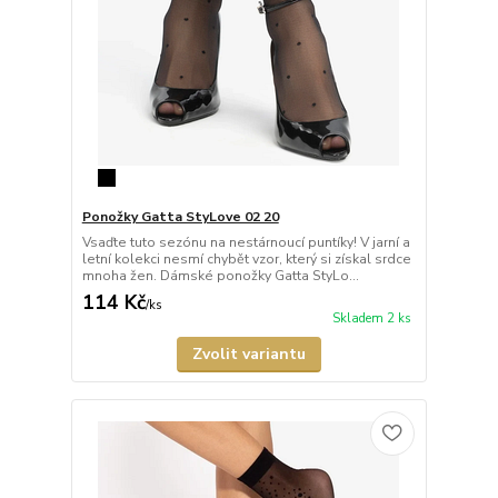
Ponožky Gatta StyLove 02 20
Vsaďte tuto sezónu na nestárnoucí puntíky! V jarní a
letní kolekci nesmí chybět vzor, který si získal srdce
mnoha žen. Dámské ponožky Gatta StyLo...
114 Kč
/
ks
Skladem 2 ks
Zvolit variantu