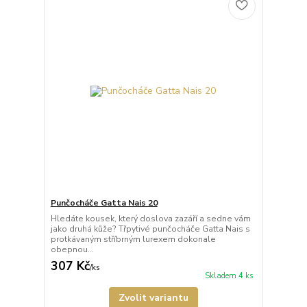
Punčocháče Gatta Nais 20
Hledáte kousek, který doslova zazáří a sedne vám
jako druhá kůže? Třpytivé punčocháče Gatta Nais s
protkávaným stříbrným lurexem dokonale
obepnou...
307 Kč
/
ks
Skladem 4 ks
Zvolit variantu