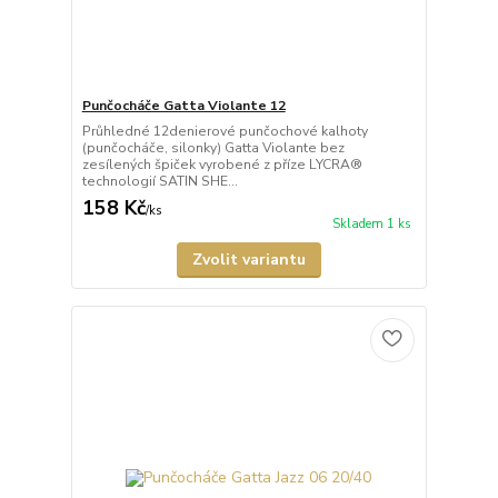
Punčocháče Gatta Violante 12
Průhledné 12denierové punčochové kalhoty
(punčocháče, silonky) Gatta Violante bez
zesílených špiček vyrobené z příze LYCRA®
technologií SATIN SHE...
158 Kč
/
ks
Skladem 1 ks
Zvolit variantu