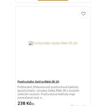
Punčocháče Gatta Rikki 05 20
Průhledné 20denierové punčochové kalhoty
(punčocháče, silonky) Gatta Rikki 05 s bočním
zvířecím vzorem. Punčochové kalhoty mají
nezesílený sed, n...
238 Kč
/
ks