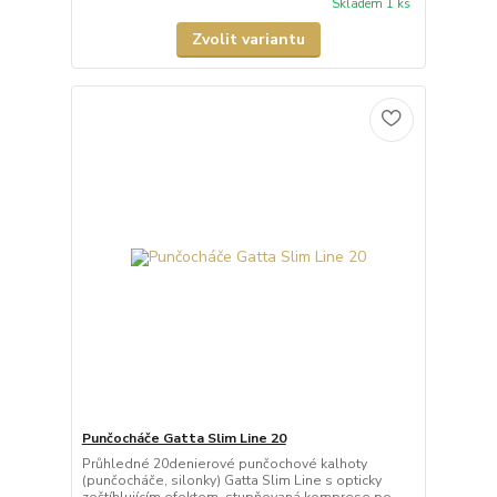
Skladem 1 ks
Zvolit variantu
Punčocháče Gatta Slim Line 20
Průhledné 20denierové punčochové kalhoty
(punčocháče, silonky) Gatta Slim Line s opticky
zeštíhlujícím efektem, stupňovaná komprese po