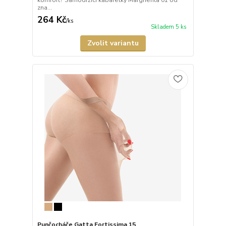
komfort? Samodržící kabaretky Margherita 01 od
zna...
264 Kč
/
ks
Skladem 5 ks
Zvolit variantu
Punčocháče Gatta Fortissima 15