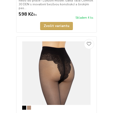
nebo do práce? Luxusní model Gatta Talia Comfort
30 DEN s inovativní bezšvou konstrukcí a širokým
pas...
598 Kč
/
ks
Skladem 4 ks
Zvolit variantu