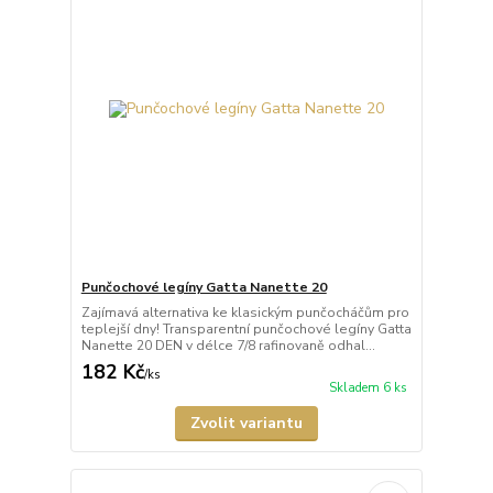
Punčochové legíny Gatta Nanette 20
Zajímavá alternativa ke klasickým punčocháčům pro
teplejší dny! Transparentní punčochové legíny Gatta
Nanette 20 DEN v délce 7/8 rafinovaně odhal...
182 Kč
/
ks
Skladem 6 ks
Zvolit variantu