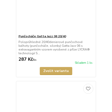
Punčocháče Gatta Jazz 06 20/40
Poloprůhledné 20/40denierové punčochové
kalhoty (punčocháče, silonky) Gatta Jazz 06 s
extravagantním vzorem vyrobené z příze LYCRA®
technologií S...
287 Kč
/
ks
Skladem 1 ks
Zvolit variantu