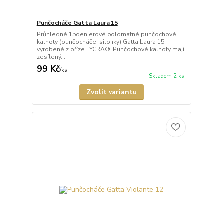
Punčocháče Gatta Laura 15
Průhledné 15denierové polomatné punčochové
kalhoty (punčocháče, silonky) Gatta Laura 15
vyrobené z příze LYCRA®. Punčochové kalhoty mají
zesílený...
99 Kč
/
ks
Skladem 2 ks
Zvolit variantu