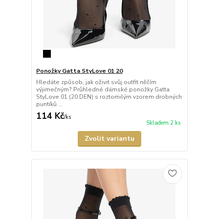
Ponožky Gatta StyLove 01 20
Hledáte způsob, jak oživit svůj outfit něčím
výjimečným? Průhledné dámské ponožky Gatta
StyLove 01 (20 DEN) s roztomilým vzorem drobných
puntíků ...
114 Kč
/
ks
Skladem 2 ks
Zvolit variantu