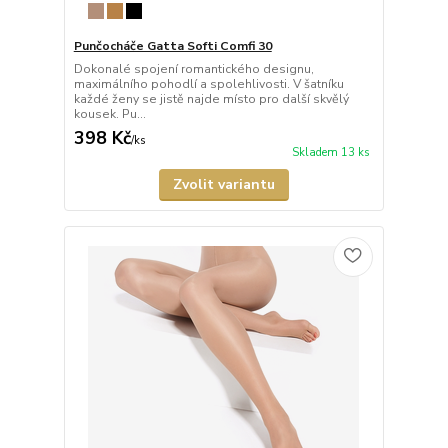
Punčocháče Gatta Softi Comfi 30
Dokonalé spojení romantického designu,
maximálního pohodlí a spolehlivosti. V šatníku
každé ženy se jistě najde místo pro další skvělý
kousek. Pu...
398 Kč
/
ks
Skladem 13 ks
Zvolit variantu