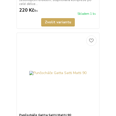
celé délce...
220 Kč
/
ks
Skladem 1 ks
Zvolit variantu
Punčocháče Gatta Satti Matti 90