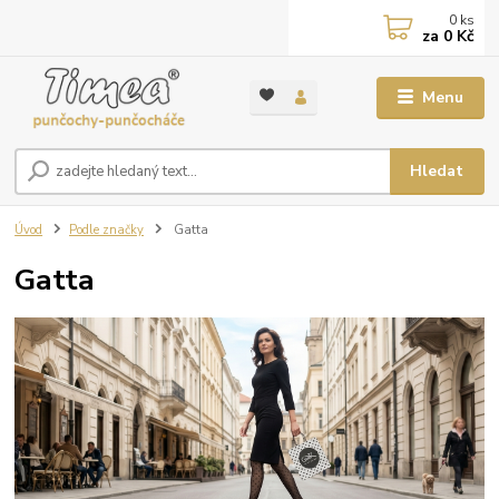
0
ks
za
0 Kč
Menu
Hledat
Úvod
Podle značky
Gatta
Gatta