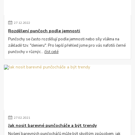
27
.
12
.
2022
Rozdělení punčoch podle jemnosti
Punčochy se často rozdělují podle jemnosti nebo síly vlákna na
základě tzv. "denieru". Pro lepší přehled jsme pro vás nafotili černé
punčochy v různýc...
číst celé
27
.
02
.
2021
Jak nosit barevné punčocháče a být trendy
Nošení barevných punčocháčů může být skvělým způsobem, jak