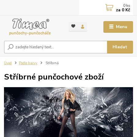
0
ks
za
0 Kč
Menu
Hledat
Úvod
Podle barvy
Stříbrná
Stříbrné punčochové zboží