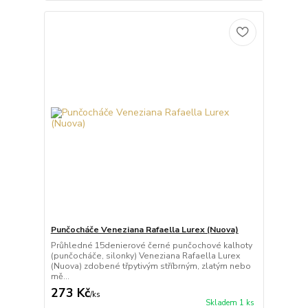
Punčocháče Veneziana Rafaella Lurex (Nuova)
Průhledné 15denierové černé punčochové kalhoty
(punčocháče, silonky) Veneziana Rafaella Lurex
(Nuova) zdobené třpytivým stříbrným, zlatým nebo
mě...
273 Kč
/
ks
Skladem 1 ks