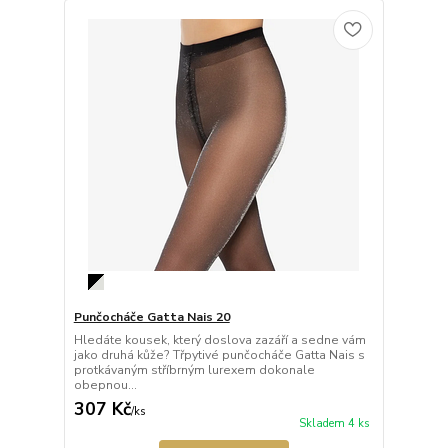
Punčocháče Gatta Nais 20
Hledáte kousek, který doslova zazáří a sedne vám
jako druhá kůže? Třpytivé punčocháče Gatta Nais s
protkávaným stříbrným lurexem dokonale
obepnou...
307 Kč
/
ks
Skladem 4 ks