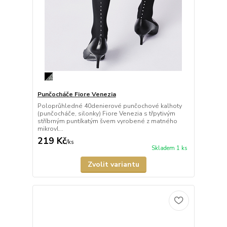
Punčocháče Fiore Venezia
Poloprůhledné 40denierové punčochové kalhoty
(punčocháče, silonky) Fiore Venezia s třpytivým
stříbrným puntíkatým švem vyrobené z matného
mikrovl...
219 Kč
/
ks
Skladem 1 ks
Zvolit variantu