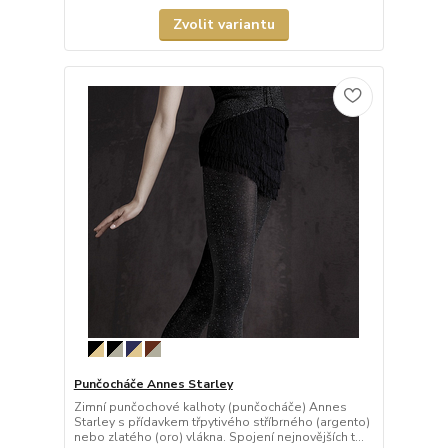
Zvolit variantu
Punčocháče Annes Starley
Zimní punčochové kalhoty (punčocháče) Annes
Starley s přídavkem třpytivého stříbrného (argento)
nebo zlatého (oro) vlákna. Spojení nejnovějších t...