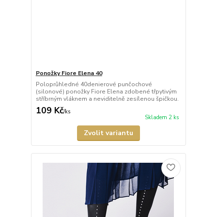
Ponožky Fiore Elena 40
Poloprůhledné 40denierové punčochové
(silonové) ponožky Fiore Elena zdobené třpytivým
stříbrným vláknem a neviditelně zesílenou špičkou.
109 Kč
/
ks
Skladem 2 ks
Zvolit variantu