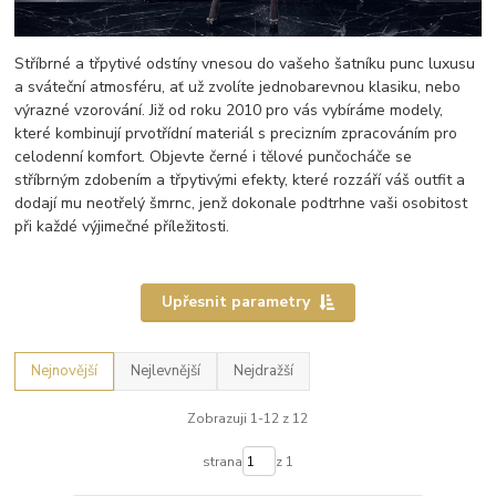
Stříbrné a třpytivé odstíny vnesou do vašeho šatníku punc luxusu
a sváteční atmosféru, ať už zvolíte jednobarevnou klasiku, nebo
výrazné vzorování. Již od roku 2010 pro vás vybíráme modely,
které kombinují prvotřídní materiál s precizním zpracováním pro
celodenní komfort. Objevte černé i tělové punčocháče se
stříbrným zdobením a třpytivými efekty, které rozzáří váš outfit a
dodají mu neotřelý šmrnc, jenž dokonale podtrhne vaši osobitost
při každé výjimečné příležitosti.
Upřesnit parametry
Nejnovější
Nejlevnější
Nejdražší
Zobrazuji 1-12 z 12
strana
z 1