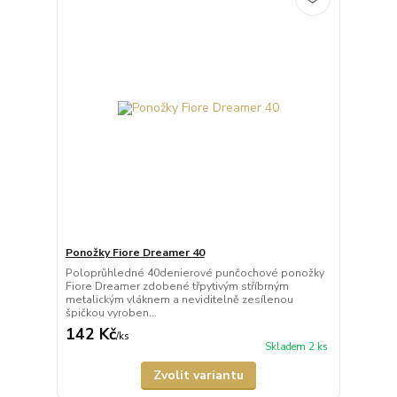
Ponožky Fiore Dreamer 40
Poloprůhledné 40denierové punčochové ponožky
Fiore Dreamer zdobené třpytivým stříbrným
metalickým vláknem a neviditelně zesílenou
špičkou vyroben...
142 Kč
/
ks
Skladem 2 ks
Zvolit variantu