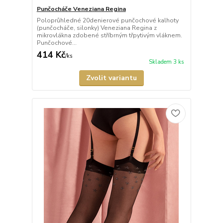
Punčocháče Veneziana Regina
Poloprůhledné 20denierové punčochové kalhoty
(punčocháče, silonky) Veneziana Regina z
mikrovlákna zdobené stříbrným třpytivým vláknem.
Punčochové...
414 Kč
/
ks
Skladem 3 ks
Zvolit variantu