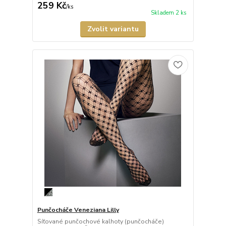
259 Kč
/
ks
Skladem 2 ks
Zvolit variantu
Punčocháče Veneziana Lilly
Síťované punčochové kalhoty (punčocháče)