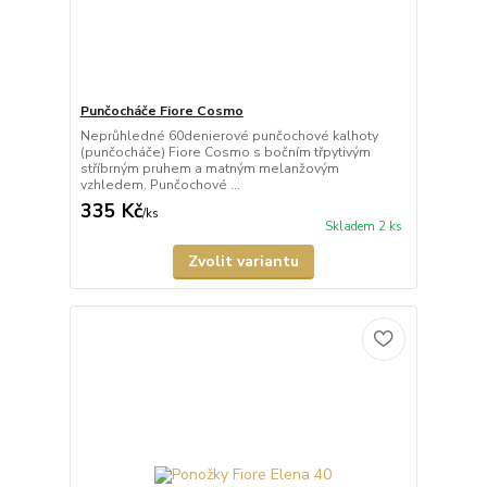
Punčocháče Fiore Cosmo
Neprůhledné 60denierové punčochové kalhoty
(punčocháče) Fiore Cosmo s bočním třpytivým
stříbrným pruhem a matným melanžovým
vzhledem. Punčochové ...
335 Kč
/
ks
Skladem 2 ks
Zvolit variantu