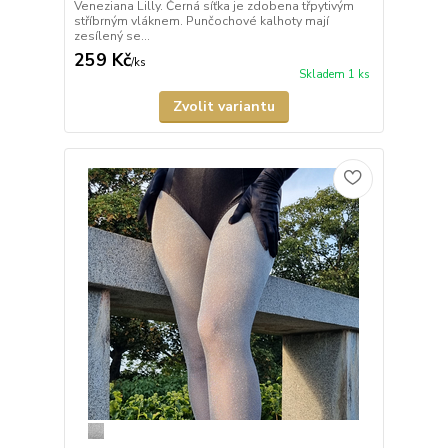
Veneziana Lilly. Černá síťka je zdobena třpytivým
stříbrným vláknem. Punčochové kalhoty mají
zesílený se...
259 Kč
/
ks
Skladem 1 ks
Zvolit variantu