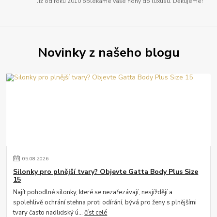
Již od roku 2010 oblékáme vaše nohy do luxusu. Děkujeme!
Novinky z našeho blogu
05
.
08
.
2026
Silonky pro plnější tvary? Objevte Gatta Body Plus Size
15
Najít pohodlné silonky, které se nezařezávají, nesjíždějí a
spolehlivě ochrání stehna proti odírání, bývá pro ženy s plnějšími
tvary často nadlidský ú...
číst celé