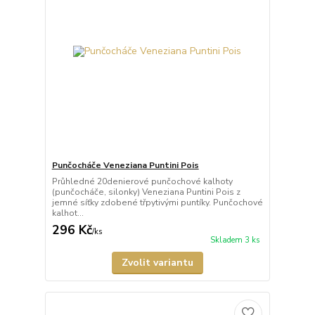
Punčocháče Veneziana Puntini Pois
Průhledné 20denierové punčochové kalhoty
(punčocháče, silonky) Veneziana Puntini Pois z
jemné síťky zdobené třpytivými puntíky. Punčochové
kalhot...
296 Kč
/
ks
Skladem 3 ks
Zvolit variantu