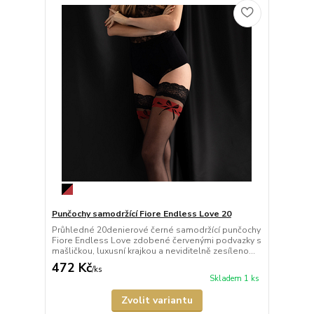
Punčochy samodržící Fiore Endless Love 20
Průhledné 20denierové černé samodržící punčochy
Fiore Endless Love zdobené červenými podvazky s
mašličkou, luxusní krajkou a neviditelně zesíleno...
472 Kč
/
ks
Skladem 1 ks
Zvolit variantu