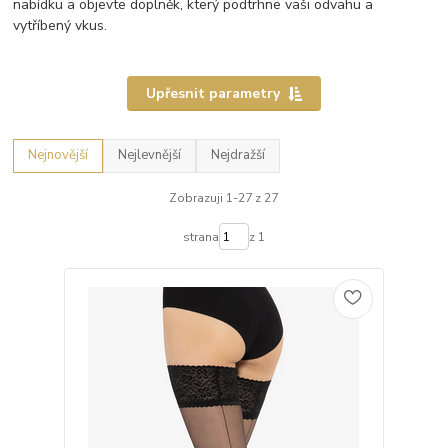
nabídku a objevte doplněk, který podtrhne vaši odvahu a
vytříbený vkus.
Upřesnit parametry
Nejnovější
Nejlevnější
Nejdražší
Zobrazuji 1-27 z 27
strana
z 1