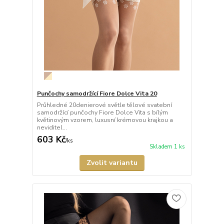
Punčochy samodržící Fiore Dolce Vita 20
Průhledné 20denierové světle tělové svatební
samodržící punčochy Fiore Dolce Vita s bílým
květinovým vzorem, luxusní krémovou krajkou a
neviditel...
603 Kč
/
ks
Skladem 1 ks
Zvolit variantu