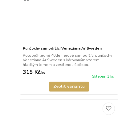
Punčochy samodržící Veneziana Ar Sweden
Poloprůhledné 40denierové samodržící punčochy
Veneziana Ar Sweden s károvaným vzorem,
hladkým lemem a zesílenou špičkou.
315 Kč
/
ks
Skladem 1 ks
Zvolit variantu