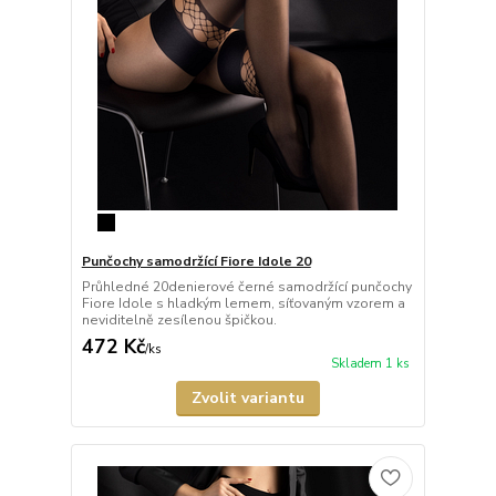
Punčochy samodržící Fiore Idole 20
Průhledné 20denierové černé samodržící punčochy
Fiore Idole s hladkým lemem, síťovaným vzorem a
neviditelně zesílenou špičkou.
472 Kč
/
ks
Skladem 1 ks
Zvolit variantu