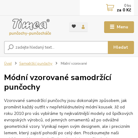
0
ks
za
0 Kč
Menu
Hledat
Úvod
Samodržící punčochy
Módní vzorované
Módní vzorované samodržící
punčochy
Vzorované samodržící punčochy jsou dokonalým způsobem, jak
proměnit každý outfit v nepřehlédnutelný módní kousek. Již od
roku 2010 pro vás vybíráme ty nejkvalitnější modely od špičkových
evropských výrobců, od jemných ornamentů až po odvážné
geometrické vzory. Vynikají nejen svým designem, ale i precizním
lemem, který zajistí pohodlí po celý den. Prozkoumejte naši