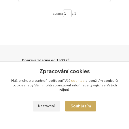
strana
z 1
Doprava zdarma od 1500 Kč
Nakupte své oblíbené kousky a poštovné zaplatíme za vás.
Zpracování cookies
Pečlivá expedice
Náš e-shop a partneři potřebují Váš
souhlas
s použitím souborů
Vaše objednávky balíme s maximální péčí a odesíláme 2x
cookies, aby Vám mohli zobrazovat informace týkající se Vašich
týdně.
zájmů.
Tradice a spolehlivost
Souhlasím
Nastavení
Již od roku 2010 oblékáme vaše nohy do luxusu. Děkujeme!