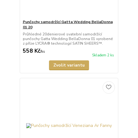
Punčochy samodržící Gatta Wedding BellaDonna
01 20
Průhledné 20denierové svatební samodržící
punčochy Gatta Wedding BellaDonna 01 vyrobené
z příze LYCRA® technologií SATIN SHEERS™.
558 Kč
/
ks
Skladem 2 ks
Zvolit variantu