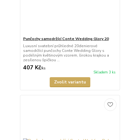
Punčochy samodržící Conte Wedding Glory 20
Luxusní svatební průhledné 20denierové
samodržící punčochy Conte Wedding Glory s
podélným květinovým vzorem, širokou krajkou a
zesílenou špičkou ...
407 Kč
/
ks
Skladem 3 ks
Zvolit variantu