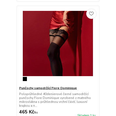
Punčochy samodržící Fiore Dominique
Poloprůhledné 40denierové černé samodržící
punčochy Fiore Dominique vyrobené z matného
mikrovlákna s průhlednou vrchní částí, luxusní
krajkou a n...
465 Kč
/
ks
Skladem 1 ks