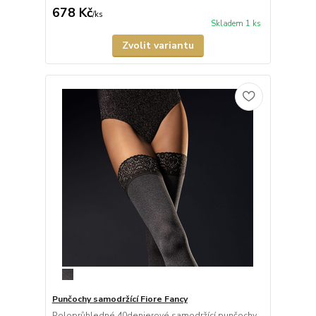
678 Kč
/
ks
Skladem 1 ks
Zvolit variantu
Punčochy samodržící Fiore Fancy
Poloprůhledné 40denierové samodržící punčochy