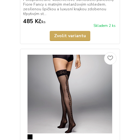
Fiore Fancy s matným melanžovým vzhledem,
zesílenou špičkou a luxusní krajkou zdobenou
třpytivým st...
485 Kč
/
ks
Skladem 2 ks
Zvolit variantu