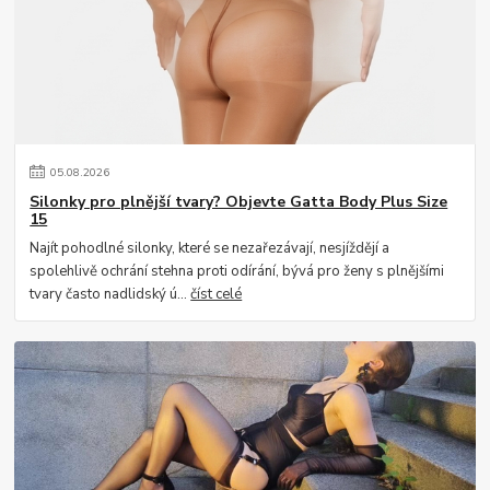
05
.
08
.
2026
Silonky pro plnější tvary? Objevte Gatta Body Plus Size
15
Najít pohodlné silonky, které se nezařezávají, nesjíždějí a
spolehlivě ochrání stehna proti odírání, bývá pro ženy s plnějšími
tvary často nadlidský ú...
číst celé