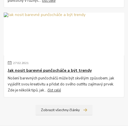
punčochy v různýc...
číst celé
27
.
02
.
2021
Jak nosit barevné punčocháče a být trendy
Nošení barevných punčocháčů může být skvělým způsobem, jak
vyjádřit svou kreativitu a přidat do svého outfitu zajímavý prvek.
Zde je několik tipů, jak...
číst celé
Zobrazit všechny články