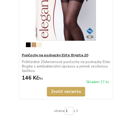
Punčochy na podvazky Elite Brigita 20
Průhledné 20denierové punčochy na podvazky Elite
Brigita s antibakteriální úpravou a jemně zesílenou
špičkou.
146 Kč
/
ks
Skladem 17 ks
Zvolit variantu
strana
z 1