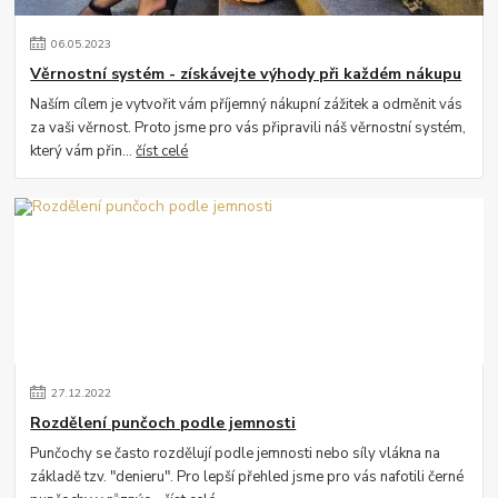
06
.
05
.
2023
Věrnostní systém - získávejte výhody při každém nákupu
Naším cílem je vytvořit vám příjemný nákupní zážitek a odměnit vás
za vaši věrnost. Proto jsme pro vás připravili náš věrnostní systém,
který vám přin...
číst celé
27
.
12
.
2022
Rozdělení punčoch podle jemnosti
Punčochy se často rozdělují podle jemnosti nebo síly vlákna na
základě tzv. "denieru". Pro lepší přehled jsme pro vás nafotili černé