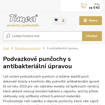
0
ks
za
0 Kč
Menu
Hledat
Úvod
Podvazkové punčochy
S antibakteriální úpravou
Podvazkové punčochy s
antibakteriální úpravou
I při nošení podvazkových punčoch si můžete dopřát pocit
dokonalé čistoty a komfortu díky pokročilé antibakteriální úpravě.
Již od roku 2010 pro vás vybíráme modely od špičkových výrobců,
které aktivně omezují množení bakterií a zápachu, aniž by přitom
obětovaly svůj vytříbený vzhled či jemnost materiálů.
Prozkoumejte naši nabídku a objevte punčochy, které vám zajistí