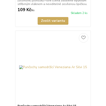
(silonové) ponožky Fiore Elena zdobené třpytivým
stříbrným vláknem a neviditelně zesílenou špičkou.
109 Kč
/
ks
Skladem 2 ks
Zvolit variantu
Punčochy samodržící Veneziana Ar Silvi 15