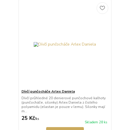
Dívčí punčocháče Arlex Daniela
Dívčí průhledné 20 denierové punčochové kalhoty
(punčocháče, silonky) Arlex Daniela z čistého
polyamidu (elastan je pouze v lemu). Silonky mají
m...
25 Kč
/
ks
Skladem 28 ks