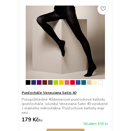
Punčocháče Veneziana Satin 40
Poloprůhledné 40denierové punčochové kalhoty
(punčocháče, silonky) Veneziana Satin 40 vyrobené
z matného mikrovlákna. Punčochové kalhoty mají
nez...
179 Kč
/
ks
Skladem 434 ks