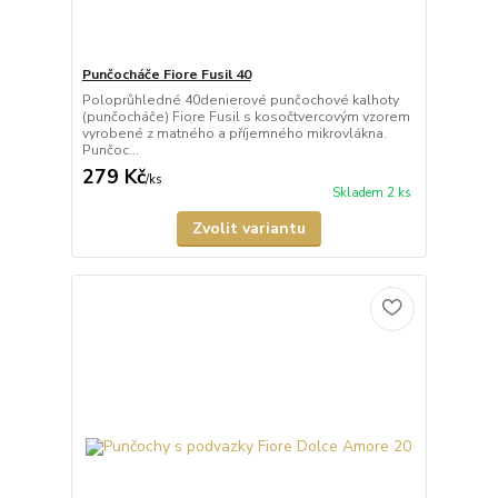
Punčocháče Fiore Fusil 40
Poloprůhledné 40denierové punčochové kalhoty
(punčocháče) Fiore Fusil s kosočtvercovým vzorem
vyrobené z matného a příjemného mikrovlákna.
Punčoc...
279 Kč
/
ks
Skladem 2 ks
Zvolit variantu