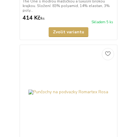
The One s modrou mašličkou a luxusní širokou
krajkou. Složení: 83% polyamid, 14% elastan, 3%
poly...
414 Kč
/
ks
Skladem 5 ks
Zvolit variantu