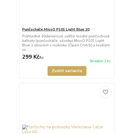
Punčocháče MissO P101 Light Blue 20
Průhledné 20denierové světle modré punčochové
kalhoty (punčocháče, silonky) MissO P101 Light
Blue s otvorem v rozkroku (Open Crotch) a lesklým
vz...
299 Kč
/
ks
Skladem 3 ks
Zvolit variantu