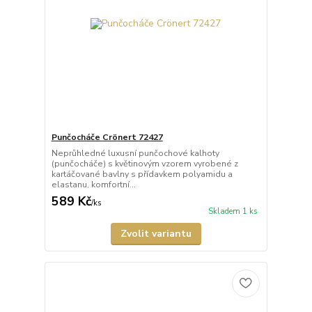
Punčocháče Crönert 72427
Neprůhledné luxusní punčochové kalhoty
(punčocháče) s květinovým vzorem vyrobené z
kartáčované bavlny s přídavkem polyamidu a
elastanu, komfortní...
589 Kč
/
ks
Skladem 1 ks
Zvolit variantu