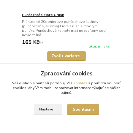
Punčocháče Fiore Crush
Průhledné 20denierové punčochové kalhoty
(punčocháče, silonky) Fiore Crush s modrými
puntíky. Punčochové kalhoty mají nezesílený sed,
neviditelně...
165 Kč
/
ks
Skladem 3 ks
Zvolit variantu
Zpracování cookies
Načíst další produkty (21)
Náš e-shop a partneři potřebují Váš
souhlas
s použitím souborů
strana
z 2
další
cookies, aby Vám mohli zobrazovat informace týkající se Vašich
zájmů.
Souhlasím
Nastavení