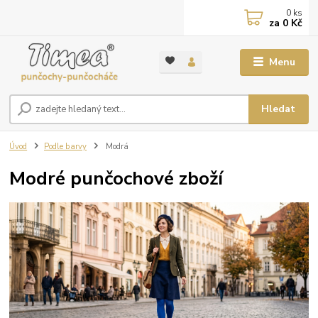
0
ks
za
0 Kč
Menu
Hledat
Úvod
Podle barvy
Modrá
Modré punčochové zboží