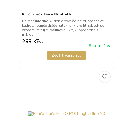
Punčocháče Fiore Elizabeth
Poloprůhledné 40denierové černé punčochové
kalhoty (punčocháče, silonky) Fiore Elizabeth se
vzorem imitující květinovou krajku vyrobené z
mikrovl...
263 Kč
/
ks
Skladem 2 ks
Zvolit variantu