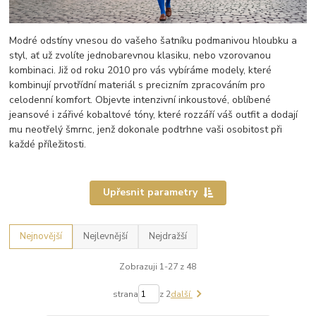
Modré odstíny vnesou do vašeho šatníku podmanivou hloubku a
styl, ať už zvolíte jednobarevnou klasiku, nebo vzorovanou
kombinaci. Již od roku 2010 pro vás vybíráme modely, které
kombinují prvotřídní materiál s precizním zpracováním pro
celodenní komfort. Objevte intenzivní inkoustové, oblíbené
jeansové i zářivé kobaltové tóny, které rozzáří váš outfit a dodají
mu neotřelý šmrnc, jenž dokonale podtrhne vaši osobitost při
každé příležitosti.
Upřesnit parametry
Nejnovější
Nejlevnější
Nejdražší
Zobrazuji 1-27 z 48
strana
z 2
další