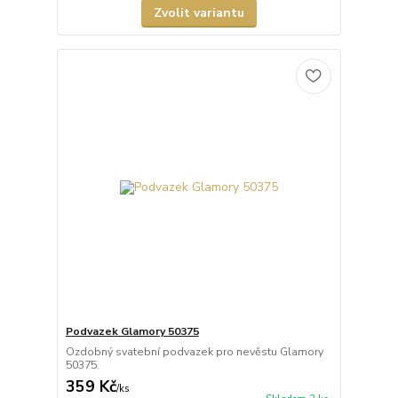
Zvolit variantu
Podvazek Glamory 50375
Ozdobný svatební podvazek pro nevěstu Glamory
50375.
359 Kč
/
ks