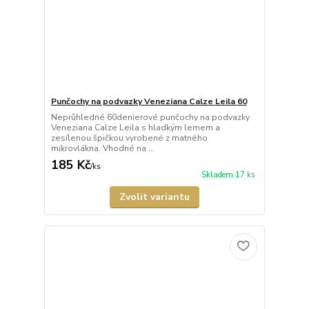
Punčochy na podvazky Veneziana Calze Leila 60
Neprůhledné 60denierové punčochy na podvazky
Veneziana Calze Leila s hladkým lemem a
zesílenou špičkou vyrobené z matného
mikrovlákna. Vhodné na ...
185 Kč
/
ks
Skladem 17 ks
Zvolit variantu