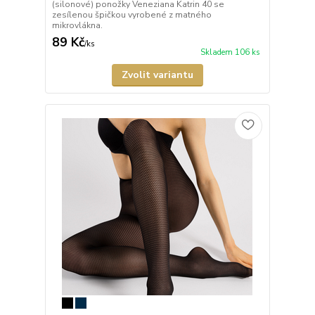
(silonové) ponožky Veneziana Katrin 40 se
zesílenou špičkou vyrobené z matného
mikrovlákna.
89 Kč
/
ks
Skladem 106 ks
Zvolit variantu