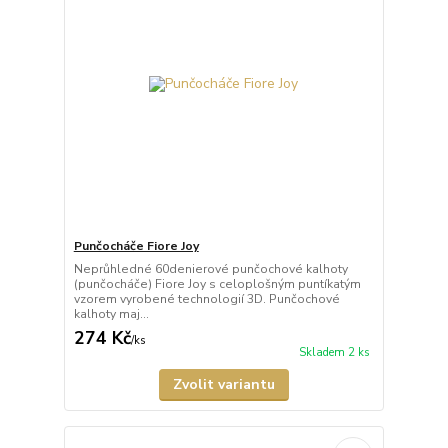
Punčocháče Fiore Joy
Neprůhledné 60denierové punčochové kalhoty
(punčocháče) Fiore Joy s celoplošným puntíkatým
vzorem vyrobené technologií 3D. Punčochové
kalhoty maj...
274 Kč
/
ks
Skladem 2 ks
Zvolit variantu