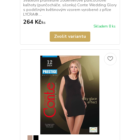
Svatební průhledné 20denierové punčochové
kalhoty (punčocháče, silonky) Conte Wedding Glory
s podélným květinovým vzorem vyrobené z příze
LYCRA®....
264 Kč
/
ks
Skladem 8 ks
Zvolit variantu