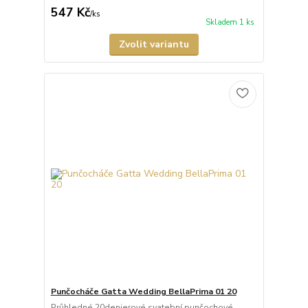
547 Kč
/
ks
Skladem 1 ks
Zvolit variantu
Punčocháče Gatta Wedding BellaPrima 01 20
Průhledné 20denierové svatební punčochové