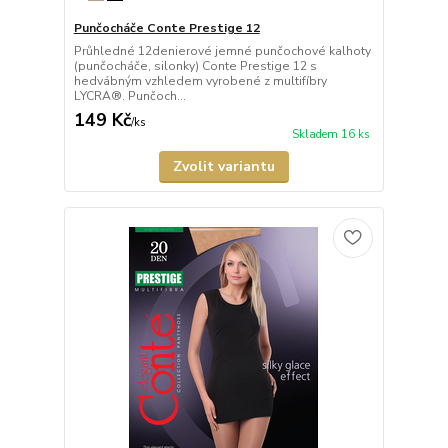
Punčocháče Conte Prestige 12
Průhledné 12denierové jemné punčochové kalhoty
(punčocháče, silonky) Conte Prestige 12 s
hedvábným vzhledem vyrobené z multifíbry
LYCRA®. Punčoch...
149 Kč
/
ks
Skladem 16 ks
Zvolit variantu