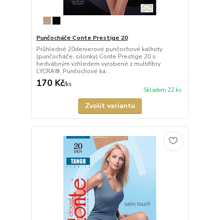
Punčocháče Conte Prestige 20
Průhledné 20denierové punčochové kalhoty
(punčocháče, silonky) Conte Prestige 20 s
hedvábným vzhledem vyrobené z multifíbry
LYCRA®. Punčochové ka...
170 Kč
/
ks
Skladem 22 ks
Zvolit variantu