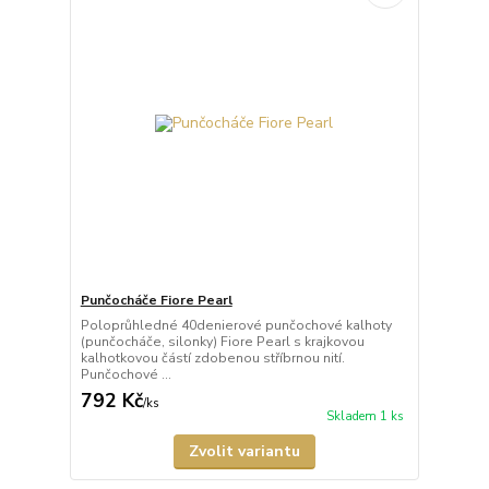
Punčocháče Fiore Pearl
Poloprůhledné 40denierové punčochové kalhoty
(punčocháče, silonky) Fiore Pearl s krajkovou
kalhotkovou částí zdobenou stříbrnou nití.
Punčochové ...
792 Kč
/
ks
Skladem 1 ks
Zvolit variantu