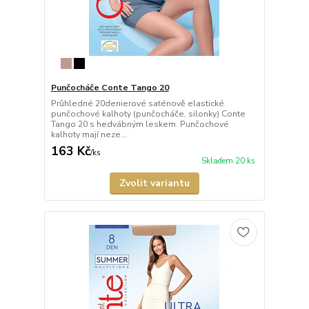
Punčocháče Conte Tango 20
Průhledné 20denierové saténově elastické
punčochové kalhoty (punčocháče, silonky) Conte
Tango 20 s hedvábným leskem. Punčochové
kalhoty mají neze...
163 Kč
/
ks
Skladem 20 ks
Zvolit variantu