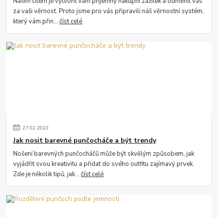
Naším cílem je vytvořit vám příjemný nákupní zážitek a odměnit vás
za vaši věrnost. Proto jsme pro vás připravili náš věrnostní systém,
který vám přin...
číst celé
27
.
02
.
2023
Jak nosit barevné punčocháče a být trendy
Nošení barevných punčocháčů může být skvělým způsobem, jak
vyjádřit svou kreativitu a přidat do svého outfitu zajímavý prvek.
Zde je několik tipů, jak...
číst celé