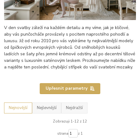
V den svatby záleží na každém detailu a my víme, jak je klíčové,
aby vás punčocháče provázely s pocitem naprostého pohodlí a
luxusu. Již od roku 2010 pro vás vybíráme ty nejkvalitnější modely
od špičkových evropských výrobců. Od sněhobílých kousků
ladících se šaty přes jemné krémové odstíny až po decentní tělové
varianty s luxusním saténovým leskem. Prozkoumejte nabídku níže
a najděte ten poslední, chybějící střípek do vaší svatební mozaiky.
Upřesnit parametry
Nejnovější
Nejlevnější
Nejdražší
Zobrazuji 1-12 z 12
strana
z 1