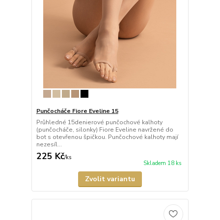
Punčocháče Fiore Eveline 15
Průhledné 15denierové punčochové kalhoty
(punčocháče, silonky) Fiore Eveline navržené do
bot s otevřenou špičkou. Punčochové kalhoty mají
nezesíl...
225 Kč
/
ks
Skladem 18 ks
Zvolit variantu