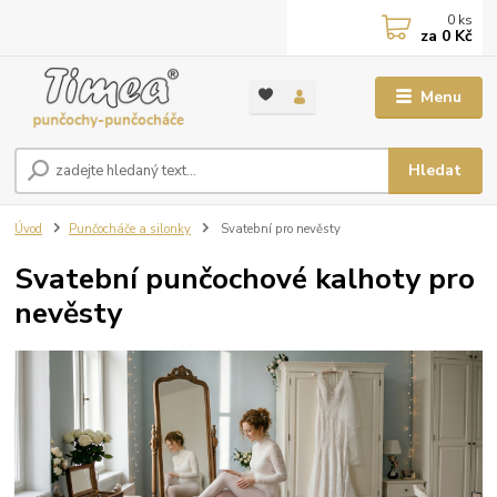
0
ks
za
0 Kč
Menu
Hledat
Úvod
Punčocháče a silonky
Svatební pro nevěsty
Svatební punčochové kalhoty pro
nevěsty