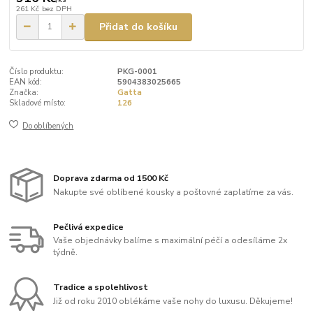
261 Kč
bez DPH
Přidat do košíku
Číslo produktu:
PKG-0001
EAN kód:
5904383025665
Značka:
Gatta
Skladové místo:
126
Do oblíbených
Doprava zdarma od 1500 Kč
Nakupte své oblíbené kousky a poštovné zaplatíme za vás.
Pečlivá expedice
Vaše objednávky balíme s maximální péčí a odesíláme 2x
týdně.
Tradice a spolehlivost
Již od roku 2010 oblékáme vaše nohy do luxusu. Děkujeme!