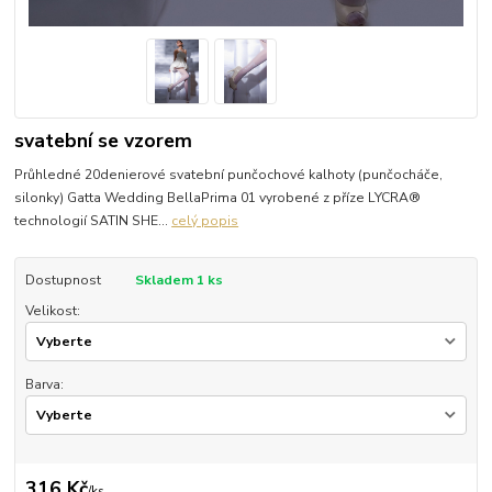
svatební se vzorem
Průhledné 20denierové svatební punčochové kalhoty (punčocháče,
silonky) Gatta Wedding BellaPrima 01 vyrobené z příze LYCRA®
technologií SATIN SHE...
celý popis
Dostupnost
Skladem 1 ks
Velikost:
Barva:
316 Kč
/
ks