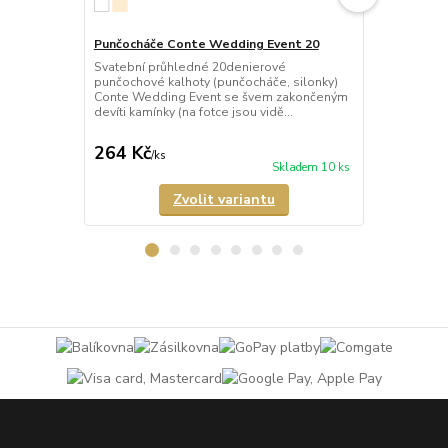
Punčocháče Conte Wedding Event 20
Punčocháče 
Svatební průhledné 20denierové
Svatební pr
punčochové kalhoty (punčocháče, silonky)
punčochové k
Conte Wedding Event se švem zakončeným
Conte Weddi
devíti kamínky (na fotce jsou vidě...
květinovým v
LYCRA®....
264 Kč
264 Kč
/
ks
/
ks
Skladem 10 ks
Zvolit variantu