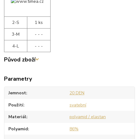
2-S
1 ks
3-M
- - -
4-L
- - -
Původ zboží
Parametry
Jemnost
20 DEN
Použití
svatební
Materiál
polyamid / elastan
Polyamid
86%