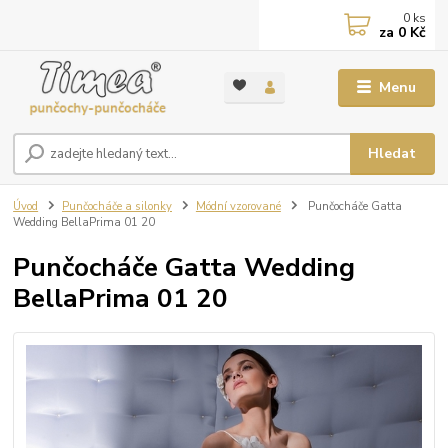
0
ks
za
0 Kč
Menu
Hledat
Úvod
Punčocháče a silonky
Módní vzorované
Punčocháče Gatta
Wedding BellaPrima 01 20
Punčocháče Gatta Wedding
BellaPrima 01 20