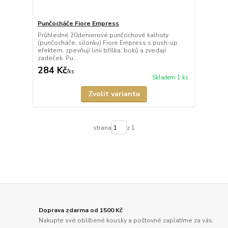
Punčocháče Fiore Empress
Průhledné 20denierové punčochové kalhoty
(punčocháče, silonky) Fiore Empress s push-up
efektem, zpevňují linii bříška, boků a zvedají
zadeček. Pu...
284 Kč
/
ks
Skladem 1 ks
Zvolit variantu
strana
z 1
Doprava zdarma od 1500 Kč
Nakupte své oblíbené kousky a poštovné zaplatíme za vás.