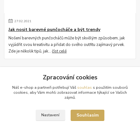
27
.
02
.
2021
Jak nosit barevné punčocháče a být trendy
Nošení barevných punčocháčů může být skvělým způsobem, jak
vyjádřit svou kreativitu a přidat do svého outfitu zajímavý prvek.
Zde je několik tipů, jak...
číst celé
Zobrazit všechny články
Zpracování cookies
Náš e-shop a partneři potřebují Váš
souhlas
s použitím souborů
cookies, aby Vám mohli zobrazovat informace týkající se Vašich
zájmů.
Souhlasím
Nastavení
Tabulky velikostí
Doprava a platba