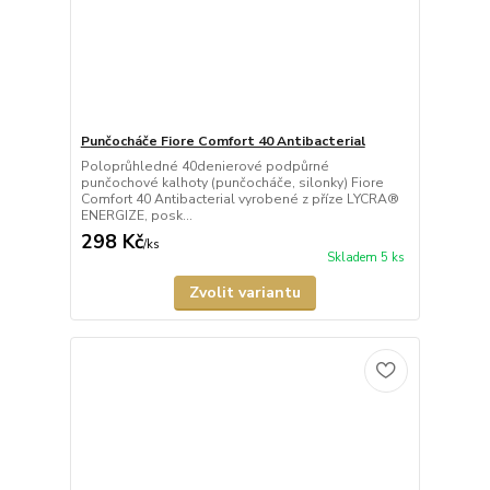
Punčocháče Fiore Comfort 40 Antibacterial
Poloprůhledné 40denierové podpůrné
punčochové kalhoty (punčocháče, silonky) Fiore
Comfort 40 Antibacterial vyrobené z příze LYCRA®
ENERGIZE, posk...
298 Kč
/
ks
Skladem 5 ks
Zvolit variantu