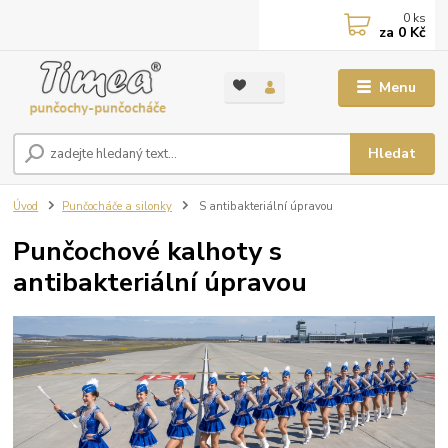
0
ks
za
0 Kč
Menu
Hledat
Úvod
Punčocháče a silonky
S antibakteriální úpravou
Punčochové kalhoty s
antibakteriální úpravou