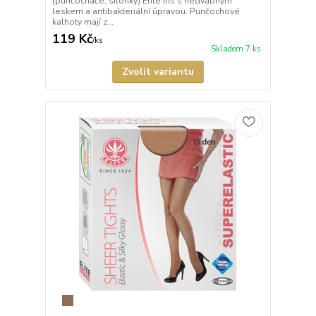
(punčocháče, silonky) Elite Iris s hedvábným
leskem a antibakteriální úpravou. Punčochové
kalhoty mají z...
119 Kč
/
ks
Skladem 7 ks
Zvolit variantu