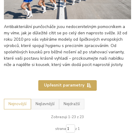
Antibakteriální punčocháče jsou nedocenitelným pomocníkem a
my víme, jak je důležité cítit se po celý den naprosto svěže. Již od
roku 2010 pro vás vybíráme modely od špičkových evropských
výrobců, které spojují hygienu s precizním zpracováním. Od
spolehlivých kousků pro běžné nošení až po stahovací varianty,
které vaši postavu krásně vyhladí – prozkoumejte naši nabídku
níže a najděte si kousek, který vám dodá pocit naprosté jistoty.
Upřesnit parametry
Nejnovější
Nejlevnější
Nejdražší
Zobrazuji 1-23 z 23
strana
z 1