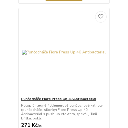
Punčocháče Fiore Press Up 40 Antibacterial
Poloprůhledné 40denierové punčochové kalhoty
(punčocháče, silonky) Fiore Press Up 40
Antibacterial s push-up efektem, zpevňují linii
bříška, boků...
271 Kč
/
ks