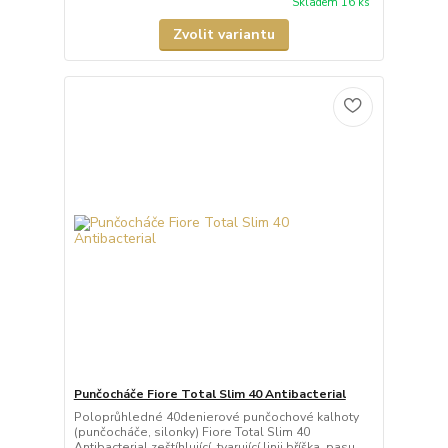
Skladem 16 ks
Zvolit variantu
Punčocháče Fiore Total Slim 40 Antibacterial
Poloprůhledné 40denierové punčochové kalhoty
(punčocháče, silonky) Fiore Total Slim 40
Antibacterial zeštíhlující, tvarující linii bříška, pasu, ...