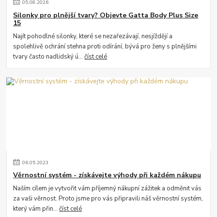
05
.
08
.
2026
Silonky pro plnější tvary? Objevte Gatta Body Plus Size
15
Najít pohodlné silonky, které se nezařezávají, nesjíždějí a
spolehlivě ochrání stehna proti odírání, bývá pro ženy s plnějšími
tvary často nadlidský ú...
číst celé
06
.
05
.
2023
Věrnostní systém - získávejte výhody při každém nákupu
Naším cílem je vytvořit vám příjemný nákupní zážitek a odměnit vás
za vaši věrnost. Proto jsme pro vás připravili náš věrnostní systém,
který vám přin...
číst celé