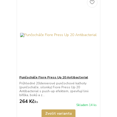
Punčocháče Fiore Press Up 20 Antibacterial
Průhledné 20denierové punčochové kalhoty
(punčocháče, silonky) Fiore Press Up 20
Antibacterial s push-up efektem, zpevňují linii
bříška, boků a z...
264 Kč
/
ks
Skladem 14 ks
Zvolit variantu