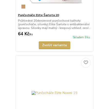
Punčocháče Elite Šarlota 20
Průhledné 20denierové punčochové kalhoty
(punčocháče, silonky) Elite Šarlota s antibakteriální
úpravou. Silonky mají matný - krepový vzhled, zesí...
64 Kč
/
ks
Skladem 9 ks
Zvolit variantu