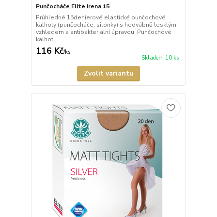
Punčocháče Elite Irena 15
Průhledné 15denierové elastické punčochové
kalhoty (punčocháče, silonky) s hedvábně lesklým
vzhledem a antibakteriální úpravou. Punčochové
kalhot...
116 Kč
/
ks
Skladem 10 ks
Zvolit variantu