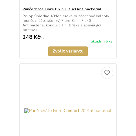
Punčocháče Fiore Bikini Fit 40 Antibacterial
Poloprůhledné 40denierové punčochové kalhoty
(punčocháče, silonky) Fiore Bikini Fit 40
Antibacterial korigující linii bříška a zpevňující
postavu...
248 Kč
/
ks
Skladem 6 ks
Zvolit variantu