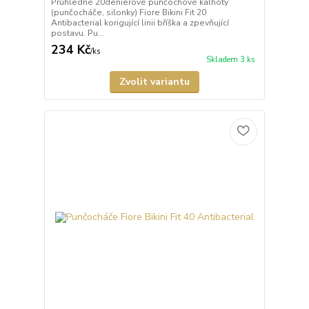
Průhledné 20denierové punčochové kalhoty
(punčocháče, silonky) Fiore Bikini Fit 20
Antibacterial korigující linii bříška a zpevňující
postavu. Pu...
234 Kč
/
ks
Skladem 3 ks
Zvolit variantu