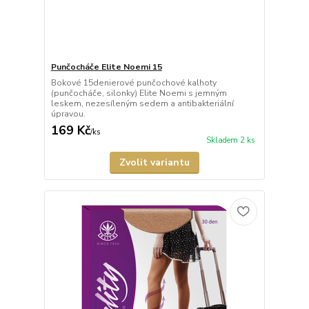
Punčocháče Elite Noemi 15
Bokové 15denierové punčochové kalhoty
(punčocháče, silonky) Elite Noemi s jemným
leskem, nezesíleným sedem a antibakteriální
úpravou.
169 Kč
/
ks
Skladem 2 ks
Zvolit variantu