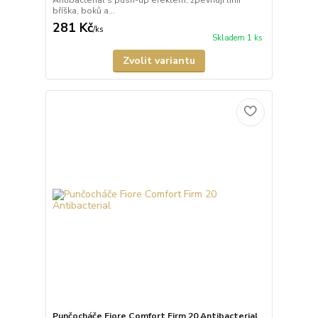
Antibacterial s push-up efektem, zpevňují linii
bříška, boků a...
281 Kč
/
ks
Skladem 1 ks
Zvolit variantu
Punčocháče Fiore Comfort Firm 20 Antibacterial