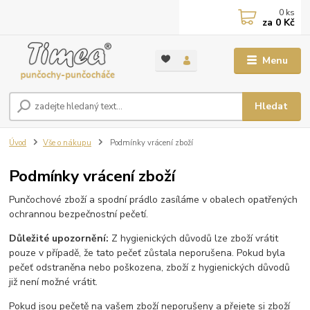
0
ks
za
0 Kč
Menu
Hledat
Úvod
Vše o nákupu
Podmínky vrácení zboží
Podmínky vrácení zboží
Punčochové zboží a spodní prádlo zasíláme v obalech opatřených
ochrannou bezpečnostní pečetí.
Důležité upozornění:
Z hygienických důvodů lze zboží vrátit
pouze v případě, že tato pečeť zůstala neporušena. Pokud byla
pečeť odstraněna nebo poškozena, zboží z hygienických důvodů
již není možné vrátit.
Pokud jsou pečetě na vašem zboží neporušeny a přejete si zboží