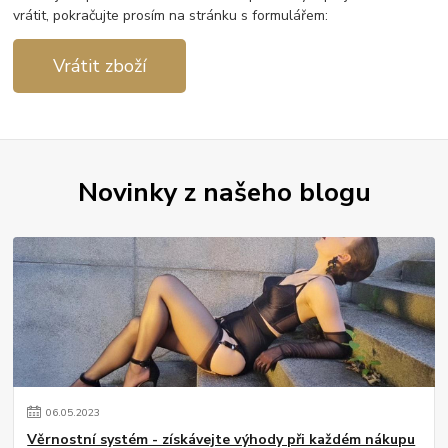
vrátit, pokračujte prosím na stránku s formulářem:
Vrátit zboží
Novinky z našeho blogu
06
.
05
.
2023
Věrnostní systém - získávejte výhody při každém nákupu